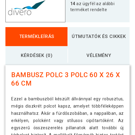
14
az ügyfél az alábbi
terméket rendelte
TERMÉKLEÍRÁS
ÚTMUTATÓK ÉS CIKKEK
KÉRDÉSEK (0)
VÉLEMÉNY
BAMBUSZ POLC 3 POLC 60 X 26 X
66 CM
Ezzel a bambuszból készült állvánnyal egy robusztus,
mégis diszkrét polcot kapsz, amelyet többféleképpen
használhatsz. Akár a fürdőszobában, a nappaliban, az
erkélyen, polcként vagy stílusos cipőtartóként. Az
egyszerű összeszerelés pillanatok alatt további új