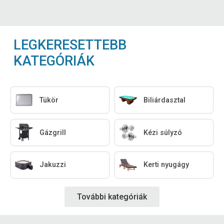
LEGKERESETTEBB
KATEGÓRIÁK
Tükör
Biliárdasztal
Gázgrill
Kézi súlyzó
Jakuzzi
Kerti nyugágy
További kategóriák