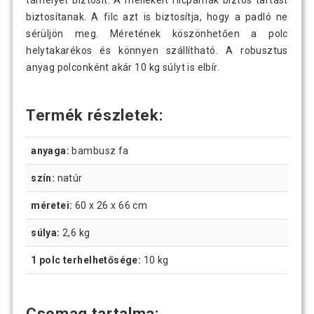
tárhelyet biztosít. A mellékelt filcpárnák biztos tartást
biztosítanak. A filc azt is biztosítja, hogy a padló ne
sérüljön meg. Méretének köszönhetően a polc
helytakarékos és könnyen szállítható. A robusztus
anyag polconként akár 10 kg súlyt is elbír.
Termék részletek:
anyaga:
bambusz fa
szín:
natúr
méretei:
60 x 26 x 66 cm
súlya:
2,6 kg
1 polc terhelhetősége:
10 kg
Csomag tartalma: