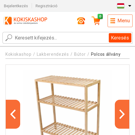
Bejelentkezés
Regisztráció
0
Menu
Keresés
Kokiskashop
Lakberendezés
Bútor
Polcos állvány