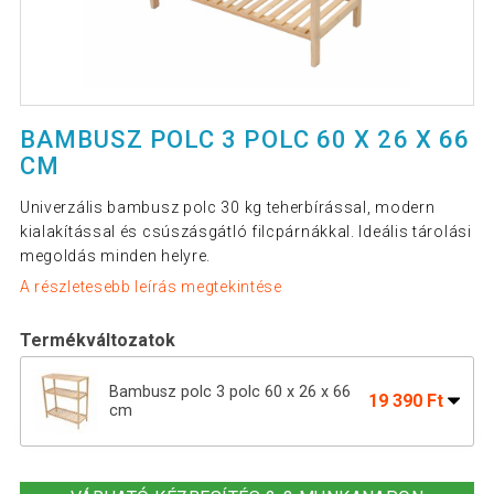
BAMBUSZ POLC 3 POLC 60 X 26 X 66
CM
Univerzális bambusz polc 30 kg teherbírással, modern
kialakítással és csúszásgátló filcpárnákkal. Ideális tárolási
megoldás minden helyre.
A részletesebb leírás megtekintése
Termékváltozatok
Bambusz polc 3 polc 60 x 26 x 66
19 390 Ft
cm
Bambusz cipőtartó 2 polcos 68 x 29 x
14 290 Ft
40 cm