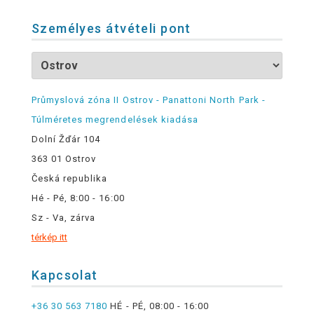
Személyes átvételi pont
Průmyslová zóna II Ostrov - Panattoni North Park -
Túlméretes megrendelések kiadása
Dolní Žďár 104
363 01 Ostrov
Česká republika
Hé - Pé, 8:00 - 16:00
Sz - Va, zárva
térkép itt
Kapcsolat
+36 30 563 7180
HÉ - PÉ, 08:00 - 16:00