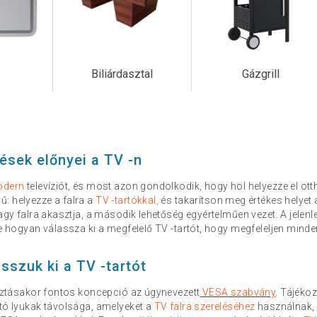
Biliárdasztal
Gázgrill
tések előnyei a TV -n
odern
televíziót, és most azon gondolkodik, hogy hol helyezze el ott
: helyezze a falra a
TV -tartókkal,
és takarítson meg értékes helyet 
vagy falra akasztja, a második lehetőség egyértelműen vezet. A jelen
De hogyan válassza ki a megfelelő TV -tartót, hogy megfeleljen mind
sszuk ki a TV -tartót
sztásakor fontos koncepció az úgynevezett
VESA szabvány
. Tájéko
ató lyukak távolsága, amelyeket a
TV falra szereléséhez
használnak, 