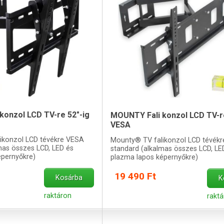
konzol LCD TV-re 52"-ig
MOUNTY Fali konzol LCD TV-re
VESA
ikonzol LCD tévékre VESA
Mounty® TV falikonzol LCD tévék
mas összes LCD, LED és
standard (alkalmas összes LCD, LE
épernyőkre)
plazma lapos képernyőkre)
19 490 Ft
Kosárba
K
raktáron
raktá