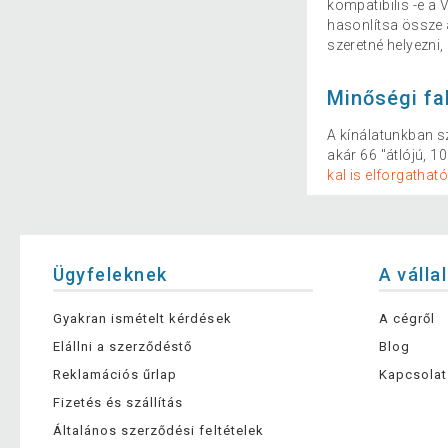
kompatibilis -e a
hasonlítsa össze
szeretné helyezni, 
Minőségi fa
A kínálatunkban s
akár 66 "átlójú, 
kal is elforgathat
Ügyfeleknek
A válla
Gyakran ismételt kérdések
A cégről
Elállni a szerződéstő
Blog
Reklamációs űrlap
Kapcsolat
Fizetés és szállítás
Általános szerződési feltételek