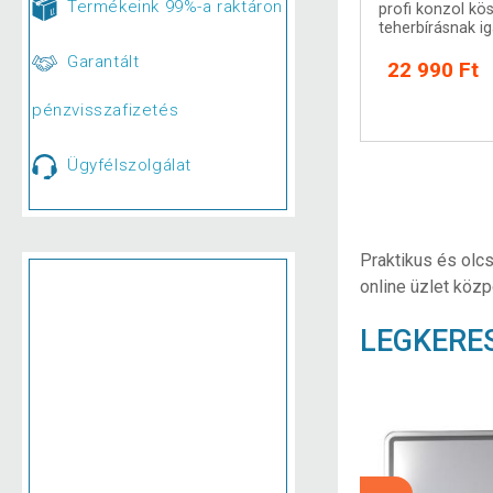
Termékeink 99%-a raktáron
profi konzol kö
teherbírásnak ig
Garantált
22 990 Ft
pénzvisszafizetés
Ügyfélszolgálat
Praktikus és olcs
online üzlet közp
LEGKERE