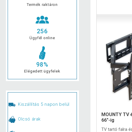
Termék raktáron
256
Ügyfél online
98%
Elégedett ügyfelek
Kiszállítás 5 napon belül
MOUNTY TV és
Olcsó árak
66"-ig
TV tartó falra é