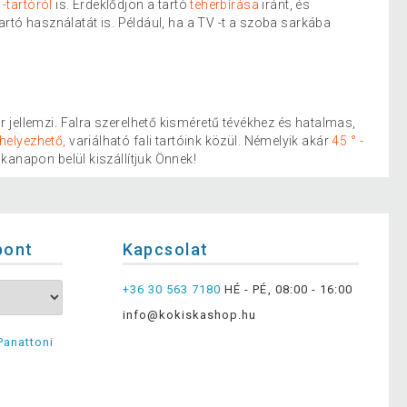
 -tartóról
is. Érdeklődjön a tartó
teherbírása
iránt, és
tartó használatát is. Például, ha a TV -t a szoba sarkába
jellemzi. Falra szerelhető kisméretű tévékhez és hatalmas,
helyezhető,
variálható fali tartóink közül. Némelyik akár
45 ° -
kanapon belül kiszállítjuk Önnek!
pont
Kapcsolat
+36 30 563 7180
HÉ - PÉ, 08:00 - 16:00
info@kokiskashop.hu
Panattoni