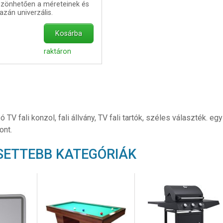
szönhetően a méreteinek és
azán univerzális.
Kosárba
raktáron
ó TV fali konzol, fali állvány, TV fali tartók, széles választék. 
ont.
SETTEBB KATEGÓRIÁK