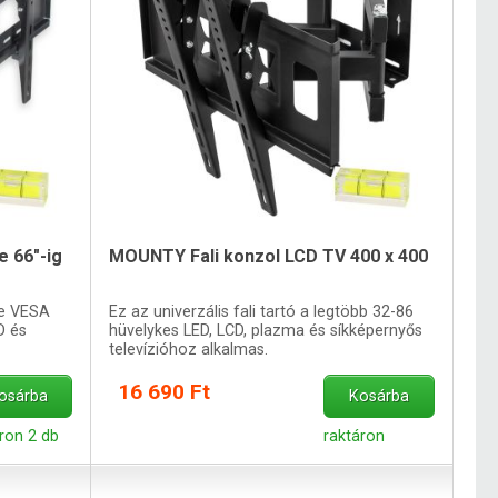
 66"-ig
MOUNTY Fali konzol LCD TV 400 x 400
re VESA
Ez az univerzális fali tartó a legtöbb 32-86
D és
hüvelykes LED, LCD, plazma és síkképernyős
televízióhoz alkalmas.
16 690 Ft
osárba
Kosárba
ron 2 db
raktáron