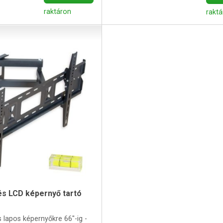
raktáron
rakt
 LCD képernyő tartó
s lapos képernyőkre 66"-ig -