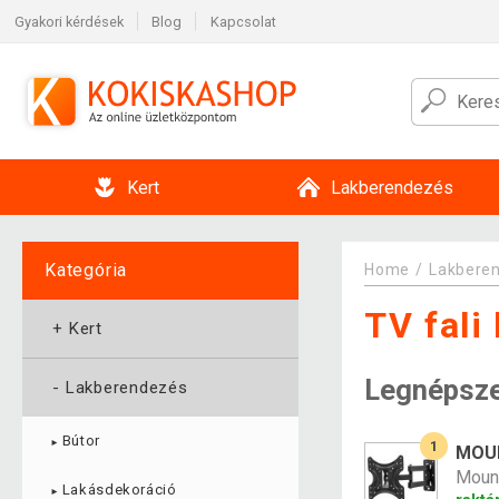
Gyakori kérdések
Blog
Kapcsolat
Kert
Lakberendezés
Kategória
Home
Lakbere
TV fali
+
Kert
Legnépsz
-
Lakberendezés
Bútor
1
►
MOUN
Mount
Lakásdekoráció
►