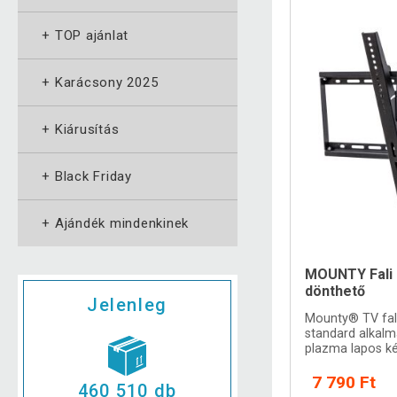
+
TOP ajánlat
+
Karácsony 2025
+
Kiárusítás
+
Black Friday
+
Ajándék mindenkinek
MOUNTY Fali 
dönthető
Jelenleg
Mounty® TV fal
standard alkalm
plazma lapos k
7 790 Ft
460 510 db