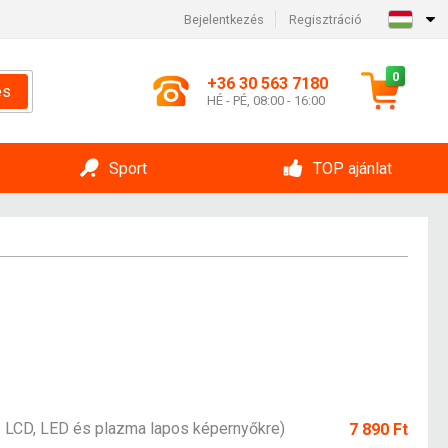
Bejelentkezés
Regisztráció
0
+36 30 563 7180
és
HÉ - PÉ, 08:00 - 16:00
Sport
TOP ajánlat
 LCD, LED és plazma lapos képernyőkre)
7 890 Ft