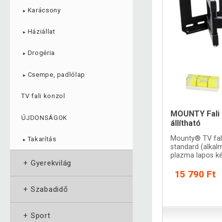
Karácsony
►
Háziállat
►
Drogéria
►
Csempe, padlólap
►
TV fali konzol
MOUNTY Fali 
ÚJDONSÁGOK
állítható
Mounty® TV fal
Takarítás
►
standard (alkal
plazma lapos k
+
Gyerekvilág
15 790 Ft
+
Szabadidő
+
Sport