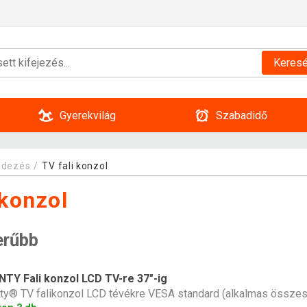
Keres
Gyerekvilág
Szabadidő
ndezés
TV fali konzol
 konzol
erűbb
TY Fali konzol LCD TV-re 37"-ig
y® TV falikonzol LCD tévékre VESA standard (alkalmas összes