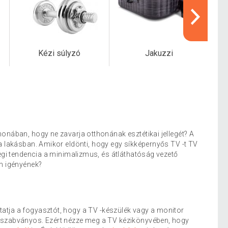
Kézi súlyzó
Jakuzzi
honában, hogy ne zavarja otthonának esztétikai jellegét? A
a lakásban. Amikor eldönti, hogy egy síkképernyős TV -t TV
legi tendencia a minimalizmus, és átláthatóság vezető
en igényének?
ztatja a fogyasztót, hogy a TV -készülék vagy a monitor
szabványos. Ezért nézze meg a TV kézikönyvében, hogy