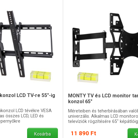
konzol LCD TV-re 55"-ig
MONTY TV és LCD monitor tart
konzol 65"
ikonzol LCD tévékre VESA
Méreteiben és teherbírásában való
as összes LCD, LED és
univerzális. Alkalmas LCD monitoro
épernyőkre
televíziók rögzítésére 65" képátlóig
11 890 Ft
Kosárba
K