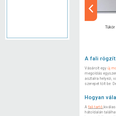
inti játékok
Kemping, turisztika
Tükör
A fali rögzí
Vásárolt egy
új m
megoldás egyszerű
asztalra helyezi, 
szerepet tölt be. 
Hogyan vála
A
fali tartó
kivála
hátoldalán találh