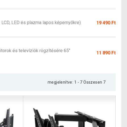
 LCD, LED és plazma lapos képernyőkre)
19 490 Ft
torok és televíziók rögzítésére 65"
11 890 Ft
megjelenítve: 1 - 7 Összesen 7