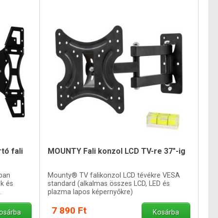
ó fali
MOUNTY Fali konzol LCD TV-re 37"-ig
ban
Mounty® TV falikonzol LCD tévékre VESA
k és
standard (alkalmas összes LCD, LED és
.
plazma lapos képernyőkre)
7 890 Ft
osárba
Kosárba