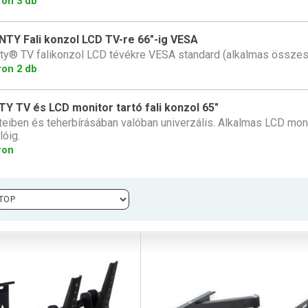
ron 3 db
TY Fali konzol LCD TV-re 66"-ig VESA
y® TV falikonzol LCD tévékre VESA standard (alkalmas összes
ron 2 db
Y TV és LCD monitor tartó fali konzol 65"
eiben és teherbírásában valóban univerzális. Alkalmas LCD moni
lóig.
ron