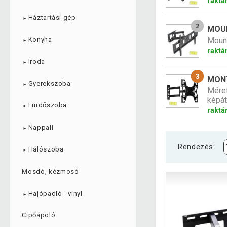
raktá
Háztartási gép
►
2
MOUN
Mount
Konyha
►
raktá
Iroda
►
3
MONT
Gyerekszoba
►
Méret
képát
Fürdőszoba
►
raktá
Nappali
►
Rendezés:
Hálószoba
►
Mosdó, kézmosó
Hajópadló - vinyl
►
Cipőápoló