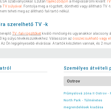
 VESA szabványokkal. Ezután
tájékozódjon
a megvásárolni kívánt
TV
 a
TV súlyával
. Fontolja meg a rögzített, dönthető vagy állítható TV -
nem teheti meg az állítható fali tartó nélkül.
lra szerelhető TV -k
zereplő
TV -fali rögzítőket
kiváló minőség és ugyanakkor alacsony ár 
100 kg súlyú tévékészülékekhez. Válasszon az
összecsukható vagy el
ó
Az Ön legigényesebb elvárásai. A tartók készleten vannak, és 2 mun
latról
Személyes átvételi 
Průmyslová zóna II Ostrov - 
North Park - Túlméretes
megrendelések kiadása