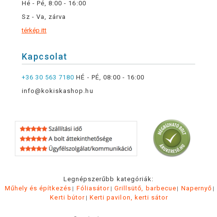
Hé - Pé, 8:00 - 16:00
Sz - Va, zárva
térkép itt
Kapcsolat
+36 30 563 7180
HÉ - PÉ, 08:00 - 16:00
info@kokiskashop.hu
Legnépszerűbb kategóriák:
Műhely és építkezés
Fóliasátor
Grillsütő, barbecue
Napernyő
Kerti bútor
Kerti pavilon, kerti sátor