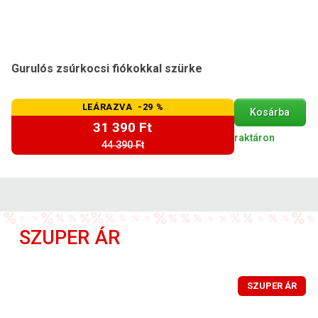
Gurulós zsúrkocsi fiókokkal szürke
LEÁRAZVA -29 %
Kosárba
31 390 Ft
raktáron
44 390 Ft
SZUPER ÁR
SZUPER ÁR