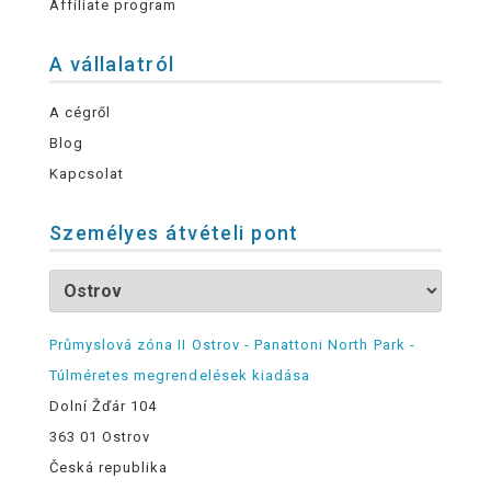
Affiliate program
A vállalatról
A cégről
Blog
Kapcsolat
Személyes átvételi pont
Průmyslová zóna II Ostrov - Panattoni North Park -
Túlméretes megrendelések kiadása
Dolní Žďár 104
363 01 Ostrov
Česká republika