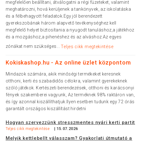
megfelelően beállítani, átválogatni a régi füzeteket, valamint
meghatározni, hová kerüljenek a tankönyvek, az iskolatáska
és a félbehagyott feladatok.Egy jól berendezett
gyerekszobának három alapvető tevékenységhez kell
megfelelő helyet biztosítania:a nyugodt tanuláshoz,a játékhoz
és a mozgáshoz,a pihenéshez és az alváshoz.Az egyes
zónákat nem szükséges...
Teljes cikk megtekintése
Kokiskashop.hu - Az online üzlet központom
Mindazok számára, akik minőségi termékeket keresnek
otthoni, kerti és szabadidős célokra, valamint gyerekeknek
szóló játékok. Kertészeti berendezések, otthoni és karácsonyi
fények szakemberei vagyunk, Az terméknek 98% raktáron van,
és így azonnal kiszállíthatjuk.Ilyen esetben tudunk egy 72 órás
garantált országos kiszállítást hirdetni
Hogyan szervezzünk stresszmentes nyári kerti partit
| 15.07.2026
Teljes cikk megtekintése
Melyik kettlebellt válasszam? Gyakorlati útmutató a