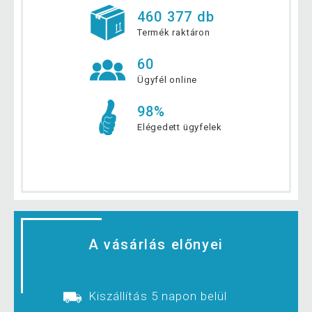
460 377 db
Termék raktáron
60
Ügyfél online
98%
Elégedett ügyfelek
A vásárlás előnyei
Kiszállítás 5 napon belül