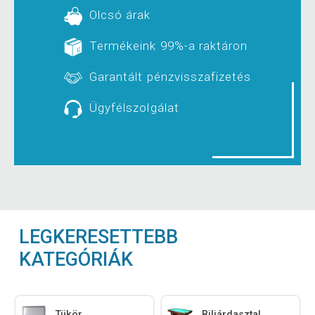
Olcsó árak
Termékeink 99%-a raktáron
Garantált pénzvisszafizetés
Ügyfélszolgálat
LEGKERESETTEBB
KATEGÓRIÁK
Tükör
Biliárdasztal