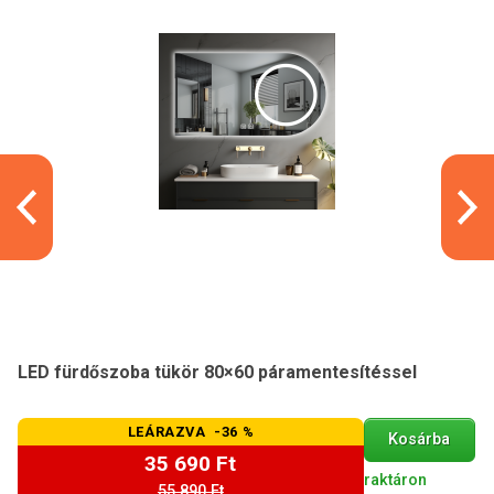
LED fürdőszoba tükör 80×60 páramentesítéssel
LEÁRAZVA -36 %
Kosárba
35 690 Ft
raktáron
55 890 Ft