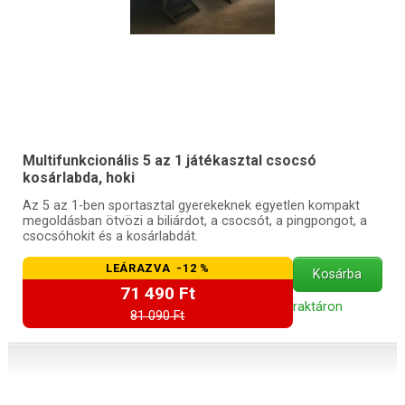
Multifunkcionális 5 az 1 játékasztal csocsó
kosárlabda, hoki
Az 5 az 1-ben sportasztal gyerekeknek egyetlen kompakt
megoldásban ötvözi a biliárdot, a csocsót, a pingpongot, a
csocsóhokit és a kosárlabdát.
LEÁRAZVA -12 %
Kosárba
71 490 Ft
raktáron
81 090 Ft