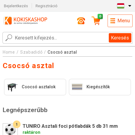
Bejelentkezés
Regisztráció
0
Menu
Keresés
Home
Szabadidő
Csocsó asztal
Csocsó asztal
Csocsó asztalok
Kiegészítők
Legnépszerűbb
1
TUNIRO Asztali foci pótlabdák 5 db 31 mm
raktáron