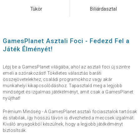
Tükör
Biliárdasztal
GamesPlanet Asztali Foci - Fedezd Fel a
Játék Élményét!
Lépj be a GamesPlanet világába, ahol az asztali foci új szintre
emeli a szórakozást! Tökéletes választás baráti
összejövetelekhez, családi programokhoz vagy akár
munkahelyi kikapcsolódáshoz. Tapasztald meg a legjobb
minőséget és izgalmas játékélményt, amit csak a GamesPlanet
nyújthat!
Prémium Minőség - A GamesPlanet asztali fociasztalok tartósak
és stabilak, így hosszú távon is élvezheted a meccsek izgalmát.
Kiváló anyagokból készülnek, hogy a legjobb játékélményt
biztosítsák.