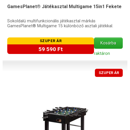
GamesPlanet® Játékasztal Multigame 15in1 Fekete
Sokoldalú multifunkcionális játékasztal márkás
GamesPlanet® Multigame 15 különböző asztali játékkal.
SZUPER ÁR
Kosárba
59 590 Ft
raktáron
SZUPER ÁR