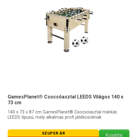
GamesPlanet® Csocsóasztal LEEDS Világos 140 x
73 cm
140 x 73 x 87 cm GamesPlanet® Csocsóasztal márkás
LEEDS típusú, mely alkalmas profi játékosoknak
SZUPER ÁR
Kosárba