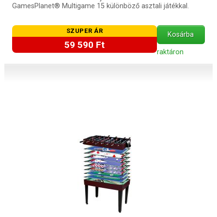
GamesPlanet® Multigame 15 különböző asztali játékkal.
SZUPER ÁR
Kosárba
59 590 Ft
raktáron