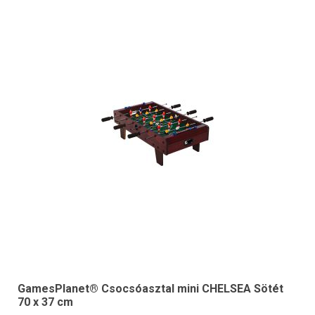
GamesPlanet® Csocsóasztal mini CHELSEA Sötét
70 x 37 cm