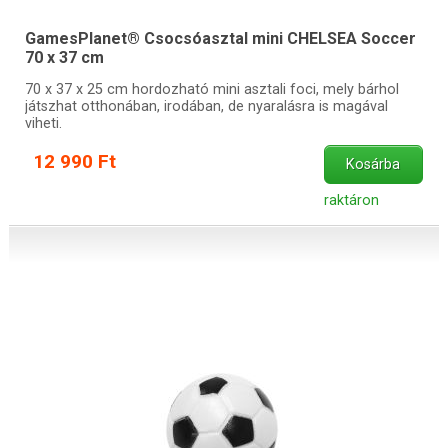
GamesPlanet® Csocsóasztal mini CHELSEA Soccer
70 x 37 cm
70 x 37 x 25 cm hordozható mini asztali foci, mely bárhol
játszhat otthonában, irodában, de nyaralásra is magával
viheti.
12 990 Ft
Kosárba
raktáron