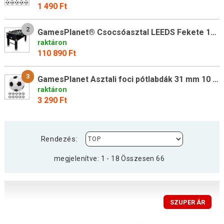
1 490 Ft
2
GamesPlanet® Csocsóasztal LEEDS Fekete 140 x 73 cm
raktáron
110 890 Ft
3
GamesPlanet Asztali foci pótlabdák 31 mm 10 db
raktáron
3 290 Ft
Rendezés:
megjelenítve: 1 - 18 Összesen 66
SZUPER ÁR