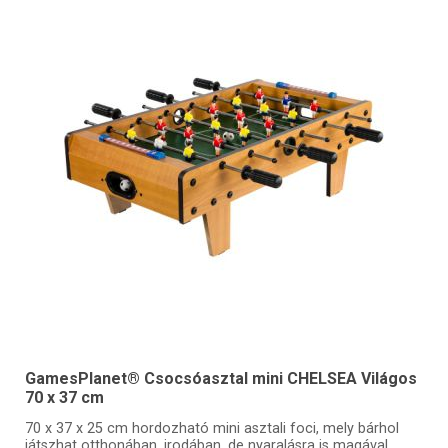
GamesPlanet® Csocsóasztal mini CHELSEA Világos
70 x 37 cm
70 x 37 x 25 cm hordozható mini asztali foci, mely bárhol
játszhat otthonában, irodában, de nyaralásra is magával