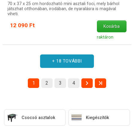
70 x 37 x 25 cm hordozható mini asztali foci, mely bárhol
játszhat otthonában, irodában, de nyaralásra is magával
viheti.
12 090 Ft
Kosárba
raktáron
+ 18 TOVÁBBI
1
2
3
4
Csocsó asztalok
Kiegészítők