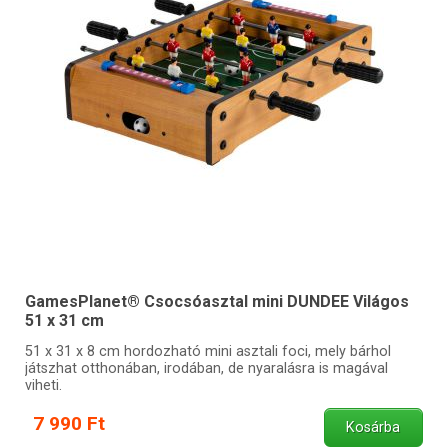
GamesPlanet® Csocsóasztal mini DUNDEE Világos
51 x 31 cm
51 x 31 x 8 cm hordozható mini asztali foci, mely bárhol
játszhat otthonában, irodában, de nyaralásra is magával
viheti.
7 990 Ft
Kosárba