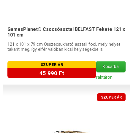
GamesPlanet® Csocsóasztal BELFAST Fekete 121 x
101 cm
121 x 101 x 79 cm Összecsukható asztali foci, mely helyet
takarít meg, így elfér valóban kicsi helyiségekbe is
SZUPER ÁR
Kosárba
45 990 Ft
raktáron
SZUPER ÁR