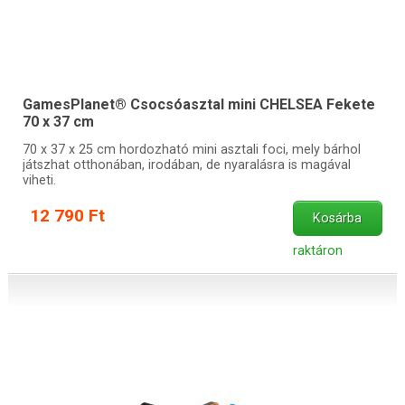
GamesPlanet® Csocsóasztal mini CHELSEA Fekete
70 x 37 cm
70 x 37 x 25 cm hordozható mini asztali foci, mely bárhol
játszhat otthonában, irodában, de nyaralásra is magával
viheti.
12 790 Ft
Kosárba
raktáron