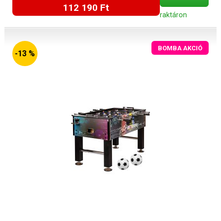
112 190 Ft
raktáron
BOMBA AKCIÓ
-13 %