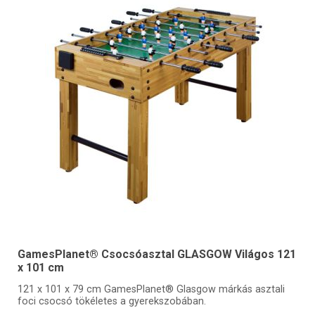
GamesPlanet® Csocsóasztal GLASGOW Világos 121
x 101 cm
121 x 101 x 79 cm GamesPlanet® Glasgow márkás asztali
foci csocsó tökéletes a gyerekszobában.