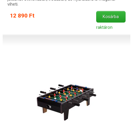
viheti.
12 890 Ft
Kosárba
raktáron