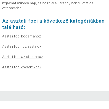
izgalmát minden nap, és hozd el a verseny hangulatát az
otthonodba!
Az asztali foci a következő kategóriákban
található:
Asztali foci kocsmához
Asztali focihoz asztal
ok
Asztali foci az otthonhoz
Asztali foci gyerekeknek