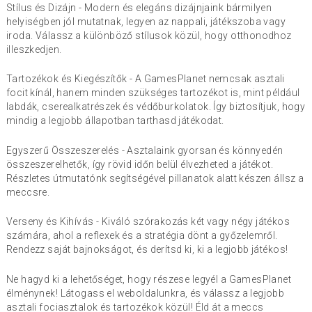
Stílus és Dizájn - Modern és elegáns dizájnjaink bármilyen
helyiségben jól mutatnak, legyen az nappali, játékszoba vagy
iroda. Válassz a különböző stílusok közül, hogy otthonodhoz
illeszkedjen.
Tartozékok és Kiegészítők - A GamesPlanet nemcsak asztali
focit kínál, hanem minden szükséges tartozékot is, mint például
labdák, cserealkatrészek és védőburkolatok. Így biztosítjuk, hogy
mindig a legjobb állapotban tarthasd játékodat.
Egyszerű Összeszerelés - Asztalaink gyorsan és könnyedén
összeszerelhetők, így rövid időn belül élvezheted a játékot.
Részletes útmutatónk segítségével pillanatok alatt készen állsz a
meccsre.
Verseny és Kihívás - Kiváló szórakozás két vagy négy játékos
számára, ahol a reflexek és a stratégia dönt a győzelemről.
Rendezz saját bajnokságot, és derítsd ki, ki a legjobb játékos!
Ne hagyd ki a lehetőséget, hogy részese legyél a GamesPlanet
élménynek! Látogass el weboldalunkra, és válassz a legjobb
asztali fociasztalok és tartozékok közül! Éld át a meccs