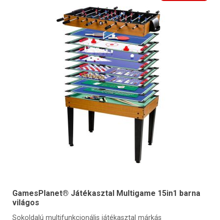
GamesPlanet® Játékasztal Multigame 15in1 barna
világos
Sokoldalú multifunkcionális játékasztal márkás