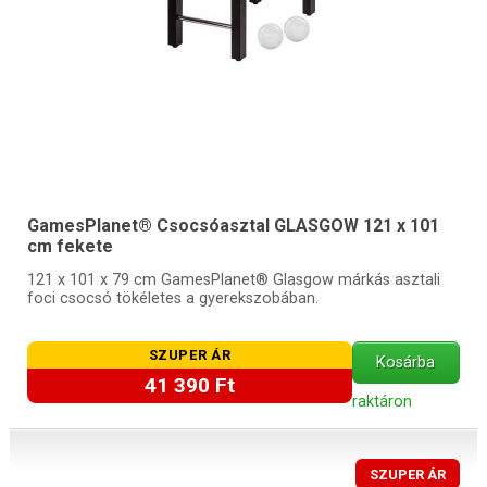
GamesPlanet® Csocsóasztal GLASGOW 121 x 101
cm fekete
121 x 101 x 79 cm GamesPlanet® Glasgow márkás asztali
foci csocsó tökéletes a gyerekszobában.
SZUPER ÁR
Kosárba
41 390 Ft
raktáron
SZUPER ÁR