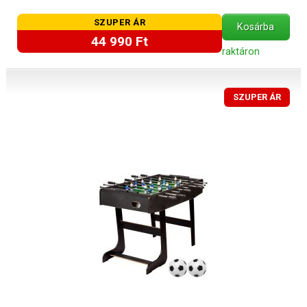
SZUPER ÁR
Kosárba
44 990 Ft
raktáron
SZUPER ÁR