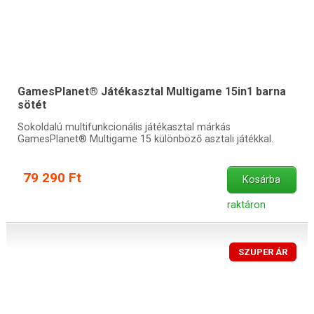
GamesPlanet® Játékasztal Multigame 15in1 barna
sötét
Sokoldalú multifunkcionális játékasztal márkás
GamesPlanet® Multigame 15 különböző asztali játékkal.
79 290 Ft
Kosárba
raktáron
SZUPER ÁR