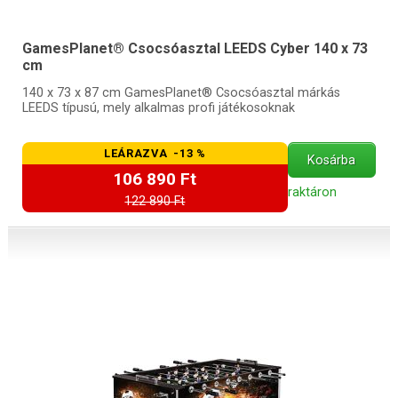
GamesPlanet® Csocsóasztal LEEDS Cyber 140 x 73
cm
140 x 73 x 87 cm GamesPlanet® Csocsóasztal márkás
LEEDS típusú, mely alkalmas profi játékosoknak
LEÁRAZVA -13 %
Kosárba
106 890 Ft
raktáron
122 890 Ft