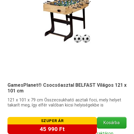
GamesPlanet® Csocsóasztal BELFAST Világos 121 x
101 cm
121 x 101 x 79 cm Összecsukható asztali foci, mely helyet
takarít meg, így elfér valóban kicsi helyiségekbe is
SZUPER ÁR
Kosárba
45 990 Ft
raktáron