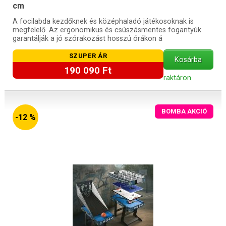
cm
A focilabda kezdőknek és középhaladó játékosoknak is
megfelelő. Az ergonomikus és csúszásmentes fogantyúk
garantálják a jó szórakozást hosszú órákon á
SZUPER ÁR
Kosárba
190 090 Ft
raktáron
BOMBA AKCIÓ
-12 %