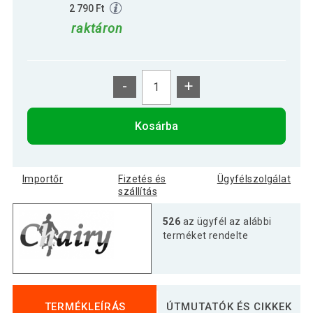
2 790 Ft
raktáron
-
+
Kosárba
Importőr
Fizetés és
Ügyfélszolgálat
szállítás
526
az ügyfél az alábbi
terméket rendelte
TERMÉKLEÍRÁS
ÚTMUTATÓK ÉS CIKKEK