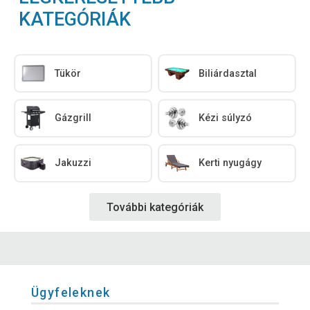
KATEGÓRIÁK
Tükör
Biliárdasztal
Gázgrill
Kézi súlyzó
Jakuzzi
Kerti nyugágy
További kategóriák
Ügyfeleknek