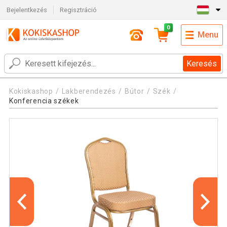
Bejelentkezés
Regisztráció
0
Menu
Keresés
Kokiskashop
Lakberendezés
Bútor
Szék
Konferencia székek