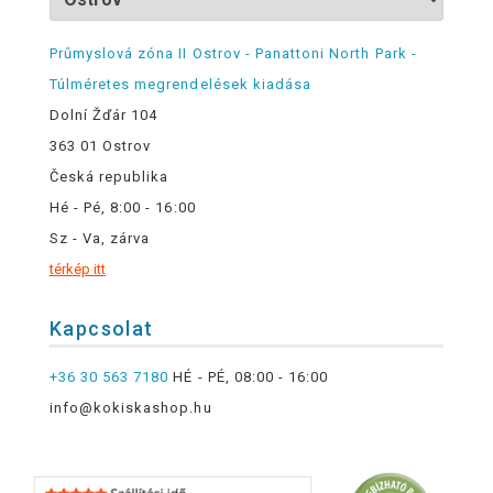
Průmyslová zóna II Ostrov - Panattoni North Park -
Túlméretes megrendelések kiadása
Dolní Žďár 104
363 01 Ostrov
Česká republika
Hé - Pé, 8:00 - 16:00
Sz - Va, zárva
térkép itt
Kapcsolat
+36 30 563 7180
HÉ - PÉ, 08:00 - 16:00
info@kokiskashop.hu