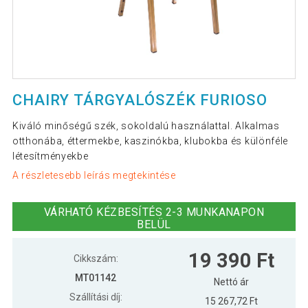
CHAIRY TÁRGYALÓSZÉK FURIOSO
Kiváló minőségű szék, sokoldalú használattal. Alkalmas
otthonába, éttermekbe, kaszinókba, klubokba és különféle
létesítményekbe
A részletesebb leírás megtekintése
VÁRHATÓ KÉZBESÍTÉS 2-3 MUNKANAPON
BELÜL
19 390 Ft
Cikkszám:
MT01142
Nettó ár
Szállítási díj:
15 267,72 Ft