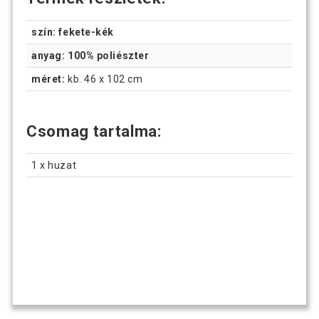
szín: fekete-kék
anyag: 100% poliészter
méret:
kb. 46 x 102 cm
Csomag tartalma:
1 x huzat