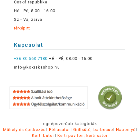
Česká republika
Hé - Pé, 8:00 - 16:00
Sz - Va, zárva
térkép itt
Kapcsolat
+36 30 563 7180
HÉ - PÉ, 08:00 - 16:00
info@kokiskashop.hu
Legnépszerűbb kategóriák:
Műhely és építkezés
Fóliasátor
Grillsütő, barbecue
Napernyő
Kerti bútor
Kerti pavilon, kerti sátor