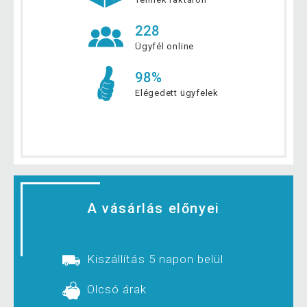
228
Ügyfél online
98%
Elégedett ügyfelek
A vásárlás előnyei
Kiszállítás 5 napon belül
Olcsó árak