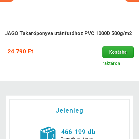
JAGO Takaróponyva utánfutóhoz PVC 1000D 500g/m2
24 790 Ft
Kosárba
raktáron
Jelenleg
466 199 db
Termék raktáron