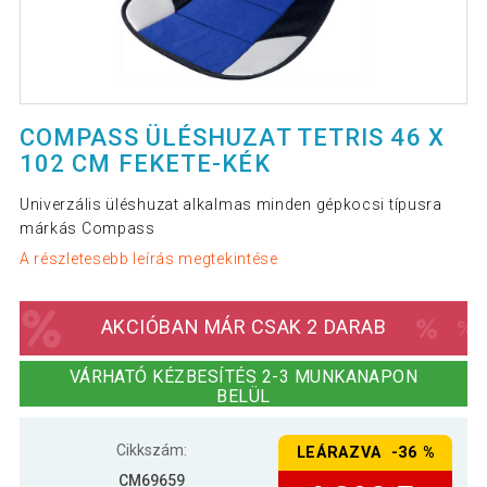
COMPASS ÜLÉSHUZAT TETRIS 46 X
102 CM FEKETE-KÉK
Univerzális üléshuzat alkalmas minden gépkocsi típusra
márkás Compass
A részletesebb leírás megtekintése
AKCIÓBAN MÁR CSAK 2 DARAB
VÁRHATÓ KÉZBESÍTÉS 2-3 MUNKANAPON
BELÜL
Cikkszám:
LEÁRAZVA -36 %
CM69659