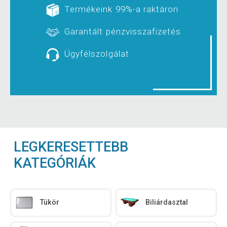
Termékeink 99%-a raktáron
Garantált pénzvisszafizetés
Ügyfélszolgálat
LEGKERESETTEBB
KATEGÓRIÁK
Tükör
Biliárdasztal