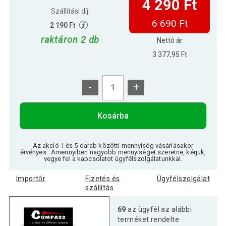
4 290 Ft
Szállítási díj:
6 690 Ft
2 190 Ft
raktáron 2 db
Nettó ár
3 377,95 Ft
-
+
Kosárba
Az akció 1 és 5 darab közötti mennyiség vásárlásakor
érvényes.. Amennyiben nagyobb mennyiséget szeretne, kérjük,
vegye fel a kapcsolatot ügyfélszolgálatunkkal.
Importőr
Fizetés és
Ügyfélszolgálat
szállítás
69
az ügyfél az alábbi
terméket rendelte