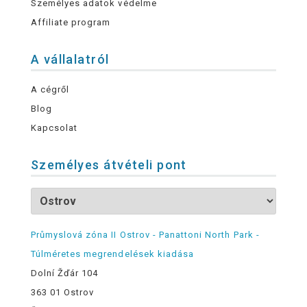
Személyes adatok védelme
Affiliate program
A vállalatról
A cégről
Blog
Kapcsolat
Személyes átvételi pont
Průmyslová zóna II Ostrov - Panattoni North Park -
Túlméretes megrendelések kiadása
Dolní Žďár 104
363 01 Ostrov