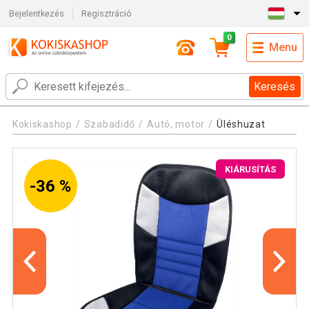
Bejelentkezés
Regisztráció
0
Menu
Keresés
Kokiskashop
Szabadidő
Autó, motor
Üléshuzat
KIÁRUSÍTÁS
-36 %