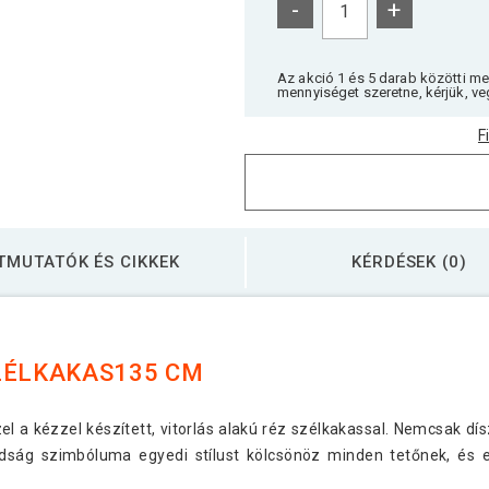
-
+
Az akció 1 és 5 darab közötti m
mennyiséget szeretne, kérjük, ve
F
TMUTATÓK ÉS CIKKEK
KÉRDÉSEK (0)
ZÉLKAKAS135 CM
el a kézzel készített, vitorlás alakú réz szélkakassal. Nemcsak dí
dság szimbóluma egyedi stílust kölcsönöz minden tetőnek, és e