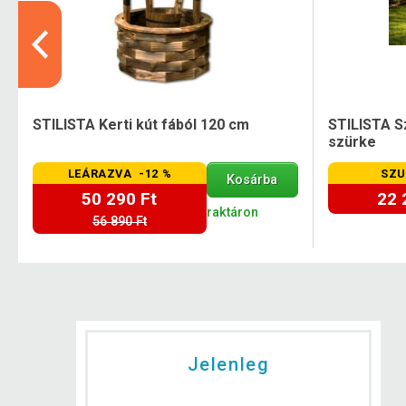
x
STILISTA Kerti kút fából 120 cm
STILISTA S
szürke
LEÁRAZVA -12 %
SZU
Kosárba
50 290 Ft
22 
raktáron
56 890 Ft
Jelenleg