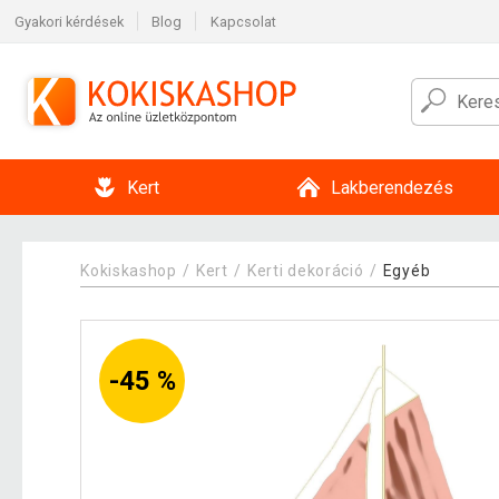
Gyakori kérdések
Blog
Kapcsolat
Kert
Lakberendezés
Kokiskashop
Kert
Kerti dekoráció
Egyéb
-45 %