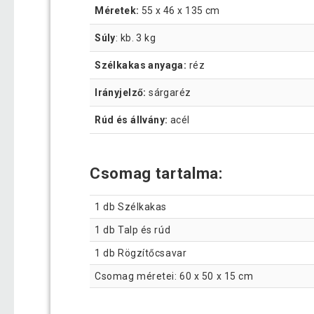
Méretek:
55 x 46 x 135 cm
Súly
: kb. 3 kg
Szélkakas anyaga:
réz
Irányjelző:
sárgaréz
Rúd és állvány:
acél
Csomag tartalma:
1 db Szélkakas
1 db Talp és rúd
1 db Rögzítőcsavar
Csomag méretei: 60 x 50 x 15 cm