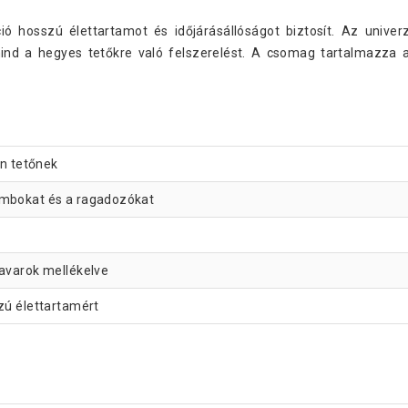
ó hosszú élettartamot és időjárásállóságot biztosít. Az unive
mind a hegyes tetőkre való felszerelést. A csomag tartalmazza
en tetőnek
lambokat és a ragadozókat
s
savarok mellékelve
szú élettartamért