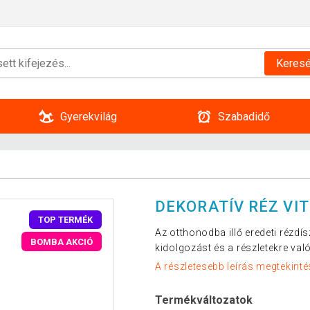
Keres
Gyerekvilág
Szabadidő
DEKORATÍV RÉZ VI
TOP TERMÉK
Az otthonodba illő eredeti rézdí
BOMBA AKCIÓ
kidolgozást és a részletekre való
A részletesebb leírás megtekinté
Termékváltozatok