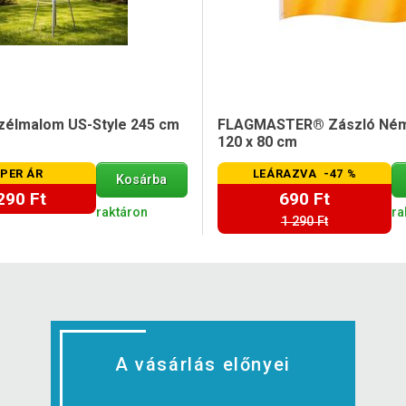
zélmalom US-Style 245 cm
FLAGMASTER® Zászló Ném
120 x 80 cm
PER ÁR
LEÁRAZVA -47 %
Kosárba
290 Ft
690 Ft
raktáron
ra
1 290 Ft
A vásárlás előnyei