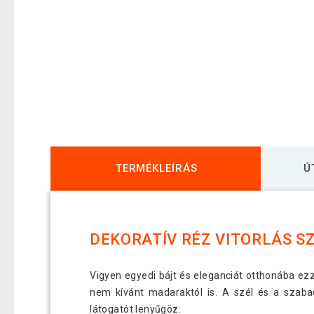
TERMÉKLEÍRÁS
Ú
DEKORATÍV RÉZ VITORLÁS S
Vigyen egyedi bájt és eleganciát otthonába ezz
nem kívánt madaraktól is. A szél és a szaba
látogatót lenyűgöz.