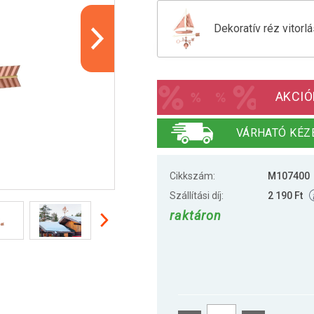
Dekoratív réz vitor
Dekoratív réz szélk
AKCIÓ
VÁRHATÓ KÉZ
Cikkszám:
M107400
Szállítási díj:
2 190 Ft
raktáron