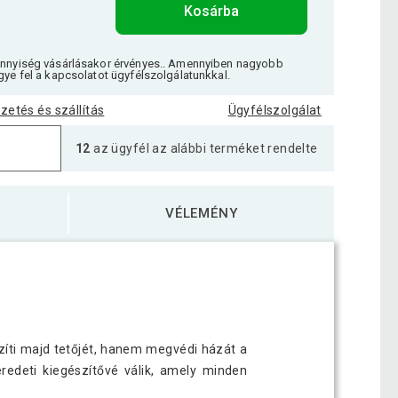
Kosárba
ennyiség vásárlásakor érvényes.. Amennyiben nagyobb
gye fel a kapcsolatot ügyfélszolgálatunkkal.
izetés és szállítás
Ügyfélszolgálat
12
az ügyfél az alábbi terméket rendelte
VÉLEMÉNY
szíti majd tetőjét, hanem megvédi házát a
redeti kiegészítővé válik, amely minden