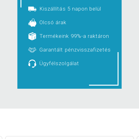
Kiszállítás 5 napon belül
Olcsó árak
Termékeink 99%-a raktáron
Garantált pénzvisszafizetés
Ügyfélszolgálat