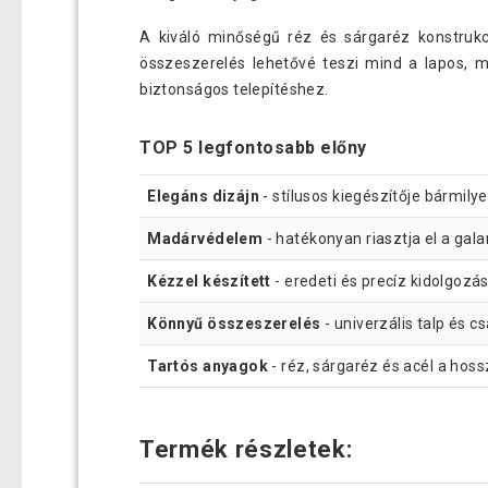
A kiváló minőségű réz és sárgaréz konstrukci
összeszerelés lehetővé teszi mind a lapos, 
biztonságos telepítéshez.
TOP 5 legfontosabb előny
Elegáns dizájn
- stílusos kiegészítője bármily
Madárvédelem
- hatékonyan riasztja el a ga
Kézzel készített
- eredeti és precíz kidolgozá
Könnyű összeszerelés
- univerzális talp és c
Tartós anyagok
- réz, sárgaréz és acél a hos
Termék részletek: