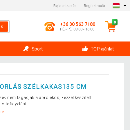
Bejelentkezés
Regisztráció
0
+36 30 563 7180
és
HÉ - PÉ, 08:00 - 16:00
Sport
TOP ajánlat
TORLÁS SZÉLKAKAS135 CM
szek nem tagadják a aprólékos, kézzel készített
 odafigyelést.
se