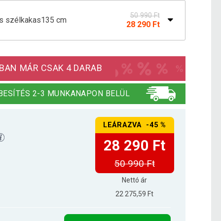
50 990 Ft
lás szélkakas135 cm
28 290 Ft
62 790 Ft
akas ló 118 cm
23 290 Ft
BAN MÁR CSAK 4 DARAB
BESÍTÉS 2-3 MUNKANAPON BELÜL
LEÁRAZVA -45 %
28 290 Ft
50 990 Ft
Nettó ár
22 275,59 Ft