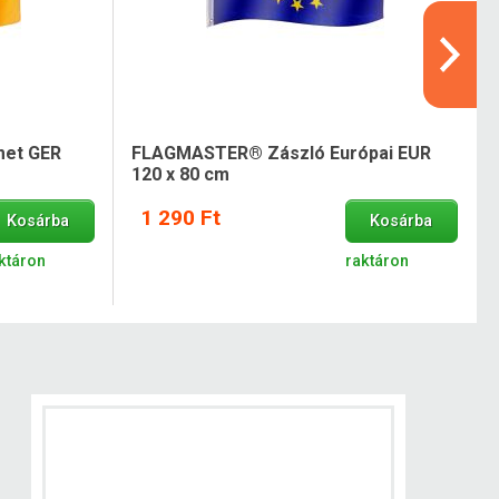
et GER
FLAGMASTER® Zászló Európai EUR
120 x 80 cm
1 290 Ft
Kosárba
Kosárba
ktáron
raktáron