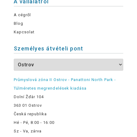
A vállalatról
A cégről
Blog
Kapcsolat
Személyes átvételi pont
Průmyslová zóna II Ostrov - Panattoni North Park -
Túlméretes megrendelések kiadása
Dolní Žďár 104
363 01 Ostrov
Česká republika
Hé - Pé, 8:00 - 16:00
Sz - Va, zárva