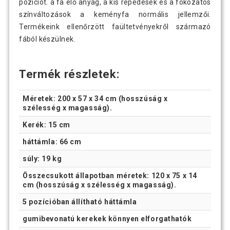
pozíciót. a fa élő anyag, a kis repedések és a fokozatos
színváltozások a keményfa normális jellemzői.
Termékeink ellenőrzött faültetvényekről származó
fából készülnek.
Termék részletek:
Méretek: 200 x 57 x 34 cm (hosszúság x
szélesség x magasság).
Kerék: 15 cm
háttámla: 66 cm
súly: 19 kg
Összecsukott állapotban méretek: 120 x 75 x 14
cm (hosszúság x szélesség x magasság).
5 pozícióban állítható háttámla
gumibevonatú kerekek könnyen elforgathatók