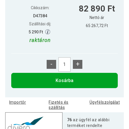
82 890 Ft
Cikkszám:
D47384
Nettó ár
Szállítási díj:
65 267,72 Ft
5 290 Ft
raktáron
-
+
Kosárba
Importőr
Fizetés és
Ügyfélszolgálat
szállítás
76
az ügyfél az alábbi
terméket rendelte