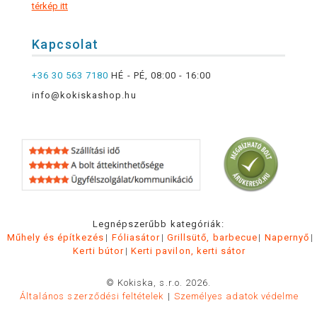
térkép itt
Kapcsolat
+36 30 563 7180
HÉ - PÉ, 08:00 - 16:00
info@kokiskashop.hu
Legnépszerűbb kategóriák:
Műhely és építkezés
Fóliasátor
Grillsütő, barbecue
Napernyő
Kerti bútor
Kerti pavilon, kerti sátor
© Kokiska, s.r.o. 2026.
Általános szerződési feltételek
Személyes adatok védelme