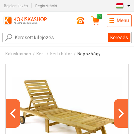
Bejelentkezés
Regisztráció
0
Menu
Keresés
Kokiskashop
Kert
Kerti bútor
Napozóágy