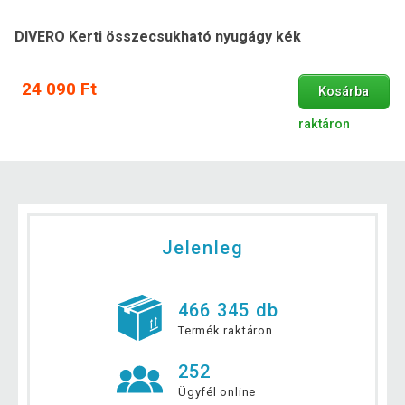
DIVERO Kerti összecsukható nyugágy kék
24 090 Ft
Kosárba
raktáron
Jelenleg
466 345 db
Termék raktáron
252
Ügyfél online