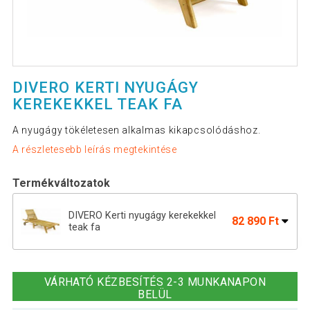
DIVERO KERTI NYUGÁGY
KEREKEKKEL TEAK FA
A nyugágy tökéletesen alkalmas kikapcsolódáshoz.
A részletesebb leírás megtekintése
Termékváltozatok
DIVERO Kerti nyugágy kerekekkel
82 890 Ft
teak fa
Állítható teakfa nyugágy kerekekkel
86 390 Ft
összecsukható 200 cm
VÁRHATÓ KÉZBESÍTÉS 2-3 MUNKANAPON
BELÜL