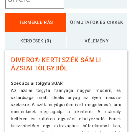
TERMÉKLEÍRÁS
ÚTMUTATÓK ÉS CIKKEK
KÉRDÉSEK (0)
VÉLEMÉNY
DIVERO® KERTI SZÉK SÁMLI
ÁZSIAI TÖLGYBŐL
Szék ázsiai tölgyfa SUAR
Az ázsiai tölgyfa faanyaga nagyon modern, és
szilárdsága miatt ideális anyag az ilyen masszív
székekre. A szék lenyűgözően ívelt megjelenésű, ami
mindenkinek megragadja a tekintetét. A zsámoly
beltéren és kültéren egyaránt elhelyezhető. Ennek
köszönhetően egy extravagáns bútordarabot kap,