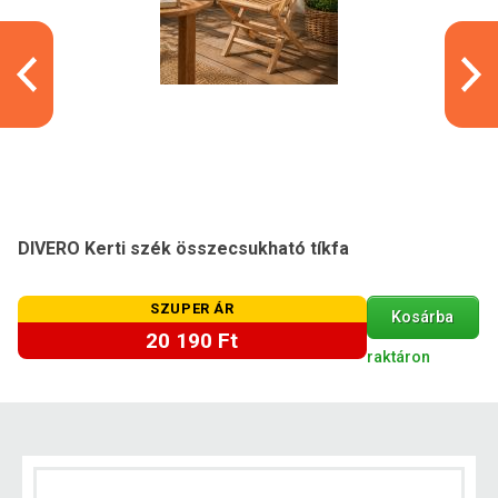
DIVERO Kerti szék összecsukható tíkfa
SZUPER ÁR
Kosárba
20 190 Ft
raktáron