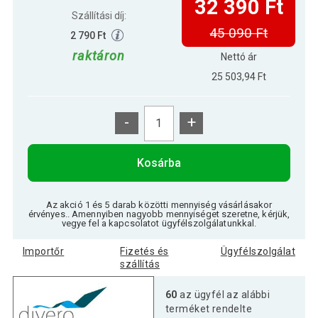
32 390 Ft
Szállítási díj:
45 090 Ft
2 790 Ft
raktáron
Nettó ár
25 503,94 Ft
-
+
Kosárba
Az akció 1 és 5 darab közötti mennyiség vásárlásakor
érvényes.. Amennyiben nagyobb mennyiséget szeretne, kérjük,
vegye fel a kapcsolatot ügyfélszolgálatunkkal.
Importőr
Fizetés és
Ügyfélszolgálat
szállítás
60
az ügyfél az alábbi
terméket rendelte