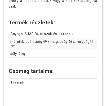
amely a nappali, a terasz vagy a kert középpontjává
válik.
Termék részletek:
Anyaga: SUAR fa, csiszolt és lakkozott.
méretek: szélesség 49 x magasság 46 x mélység25
cm
súly: 7 kg
Csomag tartalma:
1x sámli