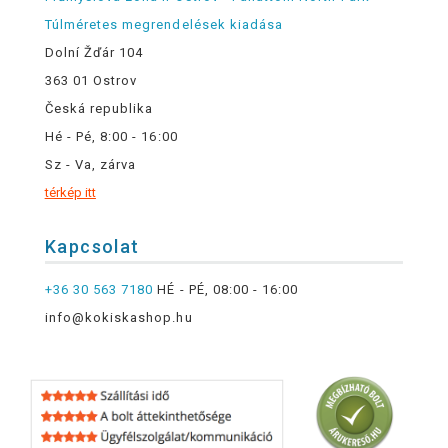
Túlméretes megrendelések kiadása
Dolní Žďár 104
363 01 Ostrov
Česká republika
Hé - Pé, 8:00 - 16:00
Sz - Va, zárva
térkép itt
Kapcsolat
+36 30 563 7180
HÉ - PÉ, 08:00 - 16:00
info@kokiskashop.hu