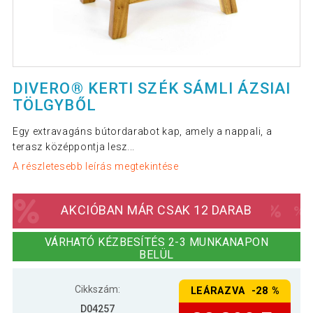
DIVERO® KERTI SZÉK SÁMLI ÁZSIAI
TÖLGYBŐL
Egy extravagáns bútordarabot kap, amely a nappali, a
terasz középpontja lesz...
A részletesebb leírás megtekintése
AKCIÓBAN MÁR CSAK 12 DARAB
VÁRHATÓ KÉZBESÍTÉS 2-3 MUNKANAPON
BELÜL
Cikkszám:
LEÁRAZVA -28 %
D04257