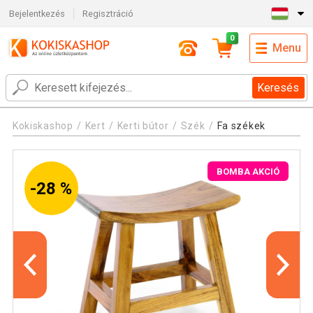
Bejelentkezés
Regisztráció
0
Menu
Keresés
Kokiskashop
Kert
Kerti bútor
Szék
Fa székek
BOMBA AKCIÓ
-28 %