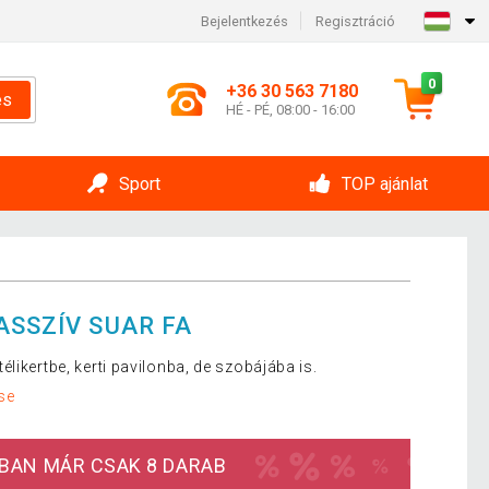
Bejelentkezés
Regisztráció
0
+36 30 563 7180
és
HÉ - PÉ, 08:00 - 16:00
Sport
TOP ajánlat
ASSZÍV SUAR FA
likertbe, kerti pavilonba, de szobájába is.
se
BAN MÁR CSAK 8 DARAB