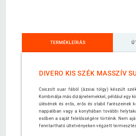
TERMÉKLEÍRÁS
Ú
DIVERO KIS SZÉK MASSZÍV S
Csiszolt suar fából (ázsiai tölgy) készült szé
Kombinálja más dizájnelemekkel, például egy kín
ülésének és erős, erős és stabil farészeinek
nappaliban vagy a konyhában további helytakar
esőben a saját felelősségére történik. Nem aj
fenntartható ültetvényeken végzett termeszté