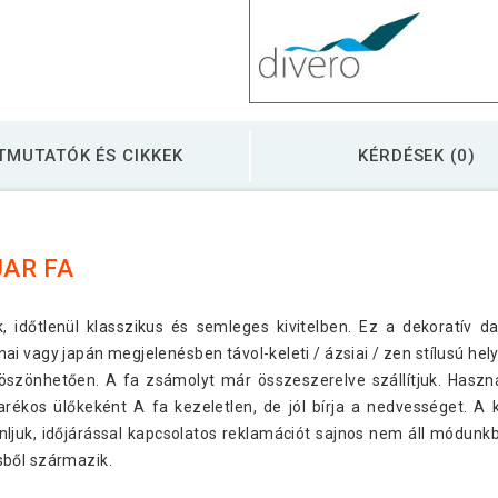
TMUTATÓK ÉS CIKKEK
KÉRDÉSEK (0)
UAR FA
k, időtlenül klasszikus és semleges kivitelben. Ez a dekoratív d
ai vagy japán megjelenésben távol-keleti / ázsiai / zen stílusú he
 köszönhetően. A fa zsámolyt már összeszerelve szállítjuk. Hasz
ékos ülőkeként A fa kezeletlen, de jól bírja a nedvességet. A k
ánljuk, időjárással kapcsolatos reklamációt sajnos nem áll módunk
sből származik.