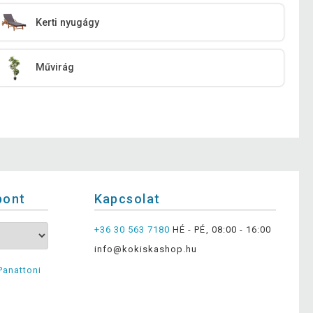
Kerti nyugágy
Művirág
pont
Kapcsolat
+36 30 563 7180
HÉ - PÉ, 08:00 - 16:00
info@kokiskashop.hu
Panattoni