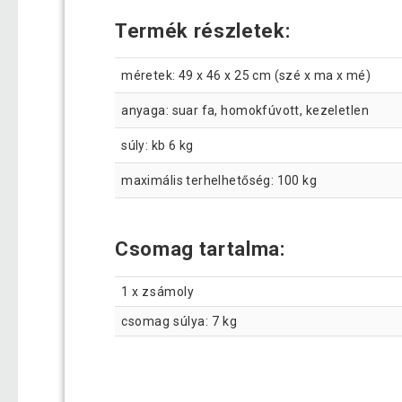
Termék részletek:
méretek: 49 x 46 x 25 cm (szé x ma x mé)
anyaga: suar fa, homokfúvott, kezeletlen
súly: kb 6 kg
maximális terhelhetőség: 100 kg
Csomag tartalma:
1 x zsámoly
csomag súlya: 7 kg