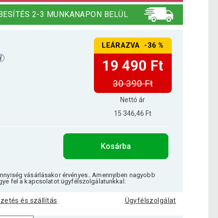
BESÍTÉS 2-3 MUNKANAPON BELÜL
LEÁRAZVA -36 %
19 490 Ft
30 390 Ft
Nettó ár
15 346,46 Ft
Kosárba
ennyiség vásárlásakor érvényes.. Amennyiben nagyobb
gye fel a kapcsolatot ügyfélszolgálatunkkal.
izetés és szállítás
Ügyfélszolgálat