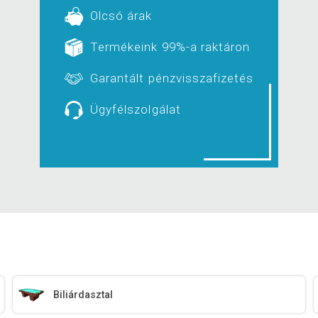
Olcsó árak
Termékeink 99%-a raktáron
Garantált pénzvisszafizetés
Ügyfélszolgálat
Biliárdasztal