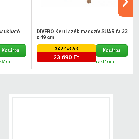
csukható
DIVERO Kerti szék masszív SUAR fa 33
x 49 cm
SZUPER ÁR
Kosárba
Kosárba
23 690 Ft
ktáron
raktáron