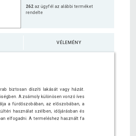
262
az ügyfél az alábbi terméket
rendelte
VÉLEMÉNY
arab biztosan díszíti lakását vagy házát.
lyiségben. A zsámoly különösen vonzó íves
nálja a fürdőszobában, az előszobában, a
ültéri használat szélben, időjárásban és
ban elfogadni. A termeléshez használt fa