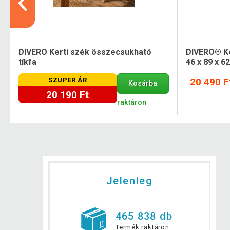
DIVERO Kerti szék összecsukható
DIVERO® Ke
tíkfa
46 x 89 x 6
SZUPER ÁR
20 490 F
Kosárba
20 190 Ft
raktáron
Jelenleg
465 838 db
Termék raktáron