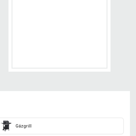
Gázgrill