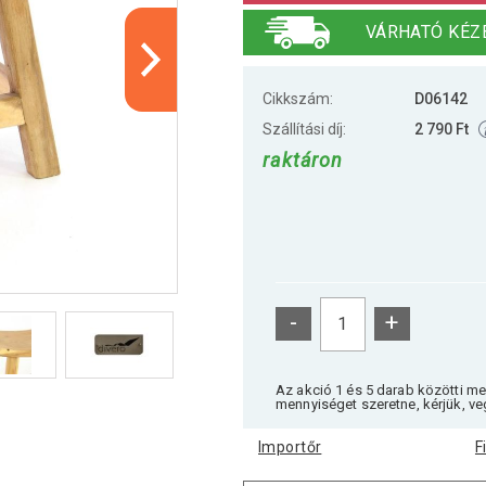
VÁRHATÓ KÉZ
Cikkszám:
D06142
Szállítási díj:
2 790 Ft
raktáron
-
+
Az akció 1 és 5 darab közötti m
mennyiséget szeretne, kérjük, ve
Importőr
F