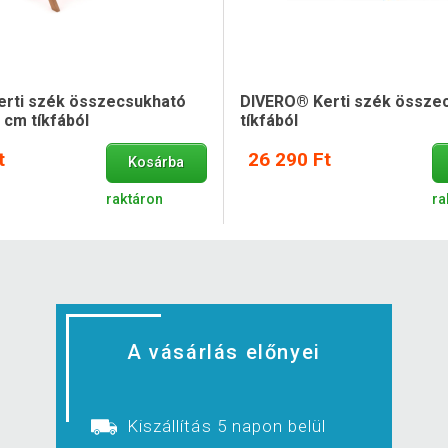
rti szék összecsukható
DIVERO® Kerti szék össze
2 cm tíkfából
tíkfából
t
26 290 Ft
Kosárba
raktáron
ra
A vásárlás előnyei
Kiszállítás 5 napon belül