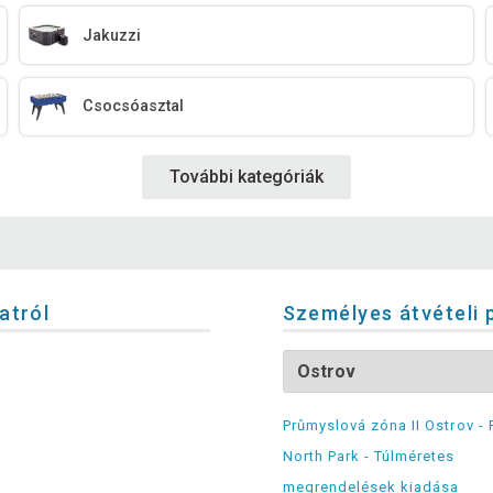
Jakuzzi
Csocsóasztal
További kategóriák
latról
Személyes átvételi 
Průmyslová zóna II Ostrov - 
North Park - Túlméretes
megrendelések kiadása