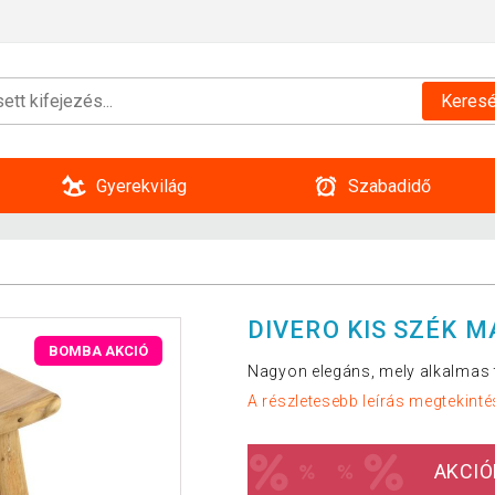
Keres
Gyerekvilág
Szabadidő
DIVERO KIS SZÉK M
BOMBA AKCIÓ
Nagyon elegáns, mely alkalmas té
A részletesebb leírás megtekinté
AKCIÓ