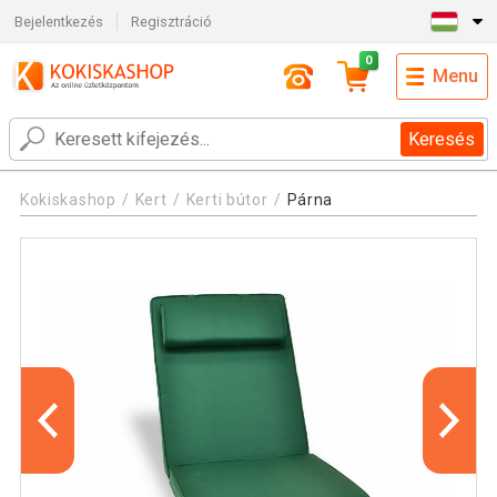
Bejelentkezés
Regisztráció
0
Menu
Keresés
Kokiskashop
Kert
Kerti bútor
Párna