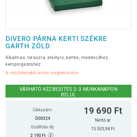
DIVERO PÁRNA KERTI SZÉKRE
GARTH ZÖLD
Alkalmas: teraszra, erkélyre, kertbe, medencéhez,
kempingezéshez.
A részletesebb leírás megtekintése
VÁRHATÓ KÉZBESÍTÉS 2-3 MUNKANAPON
BELÜL
19 690 Ft
Cikkszám:
D00324
Nettó ár
Szállítási díj:
15 503,94 Ft
2 190 Ft