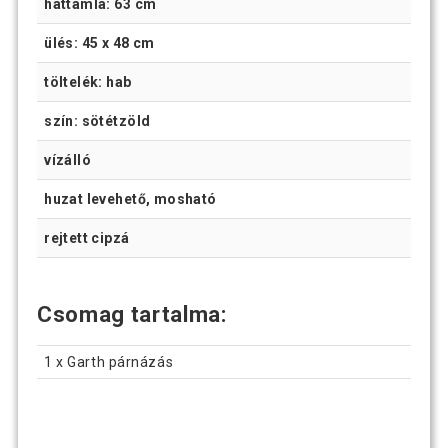
háttámla: 63 cm
ülés: 45 x 48 cm
töltelék: hab
szín: sötétzöld
vízálló
huzat levehető, mosható
rejtett cipzá
Csomag tartalma:
1 x Garth párnázás