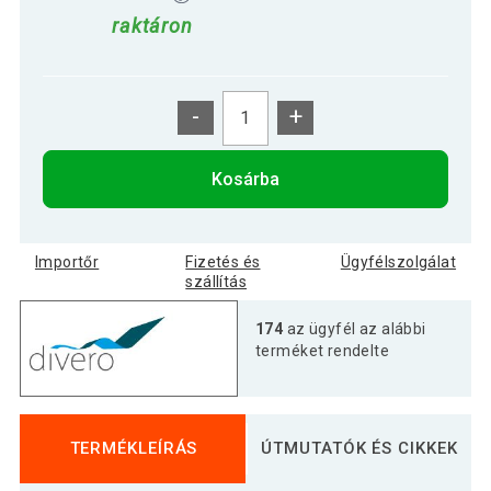
raktáron
-
+
Kosárba
Importőr
Fizetés és
Ügyfélszolgálat
szállítás
174
az ügyfél az alábbi
terméket rendelte
TERMÉKLEÍRÁS
ÚTMUTATÓK ÉS CIKKEK