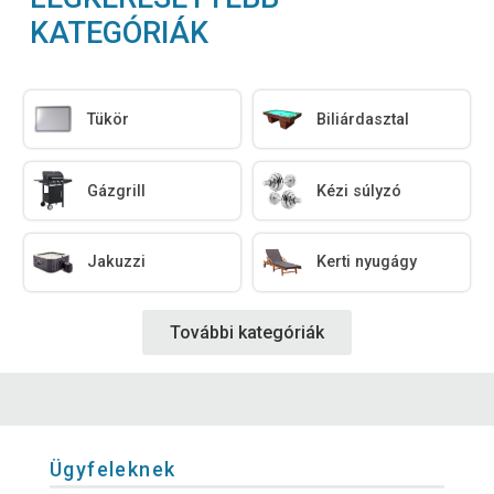
KATEGÓRIÁK
Tükör
Biliárdasztal
Gázgrill
Kézi súlyzó
Jakuzzi
Kerti nyugágy
További kategóriák
Ügyfeleknek