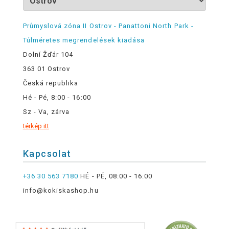
Průmyslová zóna II Ostrov - Panattoni North Park -
Túlméretes megrendelések kiadása
Dolní Žďár 104
363 01 Ostrov
Česká republika
Hé - Pé, 8:00 - 16:00
Sz - Va, zárva
térkép itt
Kapcsolat
+36 30 563 7180
HÉ - PÉ, 08:00 - 16:00
info@kokiskashop.hu