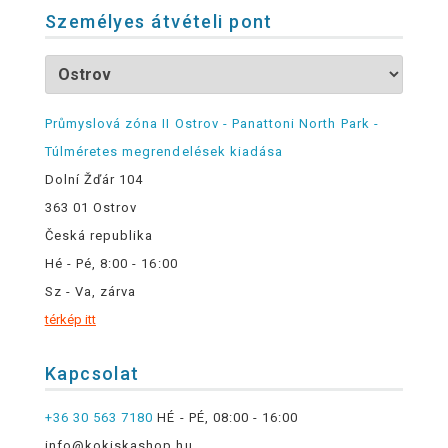
Személyes átvételi pont
Průmyslová zóna II Ostrov - Panattoni North Park -
Túlméretes megrendelések kiadása
Dolní Žďár 104
363 01 Ostrov
Česká republika
Hé - Pé, 8:00 - 16:00
Sz - Va, zárva
térkép itt
Kapcsolat
+36 30 563 7180
HÉ - PÉ, 08:00 - 16:00
info@kokiskashop.hu