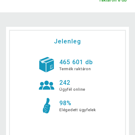
raktáron 8 db
Jelenleg
465 601 db
Termék raktáron
242
Ügyfél online
98%
Elégedett ügyfelek