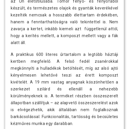
az Ön életstílusába. Tömör fenyő- és fenyőfából
készült, és természetes olajok és gyanták keverékével
kezelték nemcsak a hosszabb élettartam érdekében,
hanem a fenntarthatóságra való tekintettel is. Nem
zavarja a kertet, inkább kiemeli azt függetlenül attól,
hogy a kerítés mellett, a komposzt mellett vagy a fák
alatt áll.
A praktikus 600 literes űrtartalom a legtöbb háztáji
kertben megfelelő. A felső fedél zsanérokkal
megkönnyíti a hulladékok betöltését, míg az alsó ajtó
kényelmesen lehetővé teszi az érett komposzt
kivételét. A 19 mm vastag anyagnak köszönhetően a
szerkezet szilárd és ellenáll a nehezebb
körülményeknek is. A terméket részben összeszerelt
állapotban szállítjuk – az alapvető összeszerelést azok
is elvégezhetik, akik általában nem foglalkoznak
barkácsolással. Funkcionalitás, tartósság és becsületes
kézműves munka egy darabban.