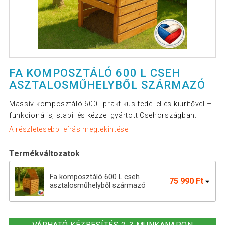
FA KOMPOSZTÁLÓ 600 L CSEH
ASZTALOSMŰHELYBŐL SZÁRMAZÓ
Massív komposztáló 600 l praktikus fedéllel és kiürítővel –
funkcionális, stabil és kézzel gyártott Csehországban.
A részletesebb leírás megtekintése
Termékváltozatok
Fa komposztáló 600 L cseh
75 990 Ft
asztalosműhelyből származó
Fa komposztáló 1200 L cseh
100 690 Ft
gyártmány tömör fa