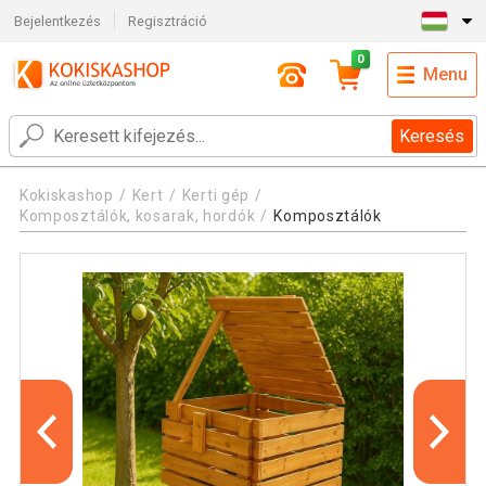
Bejelentkezés
Regisztráció
0
Menu
Keresés
Kokiskashop
Kert
Kerti gép
Komposztálók, kosarak, hordók
Komposztálók