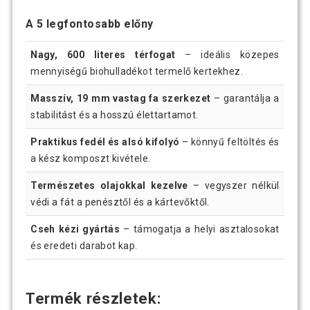
A 5 legfontosabb előny
Nagy, 600 literes térfogat
– ideális közepes
mennyiségű biohulladékot termelő kertekhez.
Masszív, 19 mm vastag fa szerkezet
– garantálja a
stabilitást és a hosszú élettartamot.
Praktikus fedél és alsó kifolyó
– könnyű feltöltés és
a kész komposzt kivétele.
Természetes olajokkal kezelve
– vegyszer nélkül
védi a fát a penésztől és a kártevőktől.
Cseh kézi gyártás
– támogatja a helyi asztalosokat
és eredeti darabot kap.
Termék részletek: