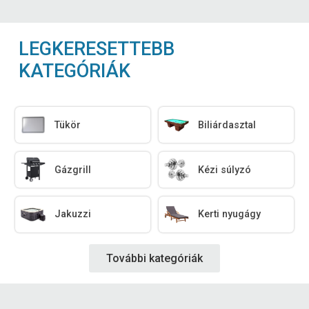
LEGKERESETTEBB
KATEGÓRIÁK
Tükör
Biliárdasztal
Gázgrill
Kézi súlyzó
Jakuzzi
Kerti nyugágy
További kategóriák