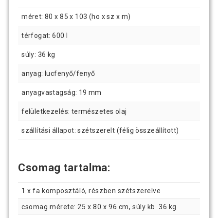
méret: 80 x 85 x 103 (ho x sz x m)
térfogat: 600 l
súly: 36 kg
anyag: lucfenyő/fenyő
anyagvastagság: 19 mm
felületkezelés: természetes olaj
szállítási állapot: szétszerelt (félig összeállított)
Csomag tartalma:
1 x fa komposztáló, részben szétszerelve
csomag mérete: 25 x 80 x 96 cm, súly kb. 36 kg