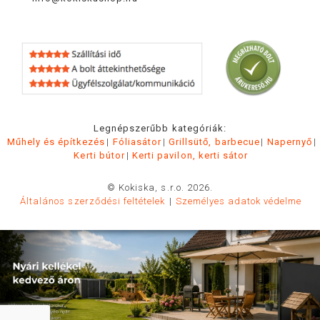
Legnépszerűbb kategóriák:
Műhely és építkezés
Fóliasátor
Grillsütő, barbecue
Napernyő
Kerti bútor
Kerti pavilon, kerti sátor
© Kokiska, s.r.o. 2026.
Általános szerződési feltételek
Személyes adatok védelme