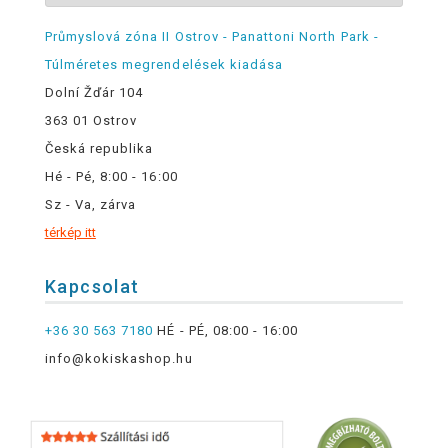
Průmyslová zóna II Ostrov - Panattoni North Park -
Túlméretes megrendelések kiadása
Dolní Žďár 104
363 01 Ostrov
Česká republika
Hé - Pé, 8:00 - 16:00
Sz - Va, zárva
térkép itt
Kapcsolat
+36 30 563 7180
HÉ - PÉ, 08:00 - 16:00
info@kokiskashop.hu