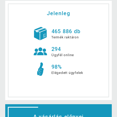
Jelenleg
465 886 db
Termék raktáron
294
Ügyfél online
98%
Elégedett ügyfelek
A vásárlás előnyei