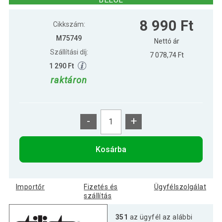
STILISTA Fali polc Volato Duo 2 db 40
8 990 Ft
8 990 Ft
cm fekete
Cikkszám:
M75749
Nettó ár
Szállítási díj:
7 078,74 Ft
1 290 Ft
raktáron
-
+
Kosárba
Importőr
Fizetés és
Ügyfélszolgálat
szállítás
351
az ügyfél az alábbi