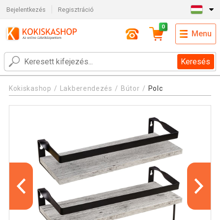
Bejelentkezés
Regisztráció
0
Menu
Keresés
Kokiskashop
Lakberendezés
Bútor
Polc