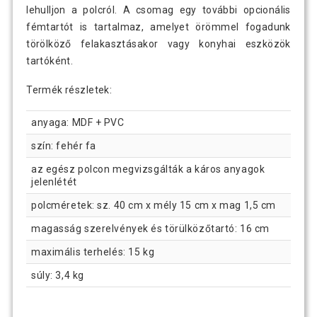
lehulljon a polcról. A csomag egy további opcionális
fémtartót is tartalmaz, amelyet örömmel fogadunk
törölköző felakasztásakor vagy konyhai eszközök
tartóként.
Termék részletek:
anyaga: MDF + PVC
szín: fehér fa
az egész polcon megvizsgálták a káros anyagok
jelenlétét
polcméretek: sz. 40 cm x mély 15 cm x mag 1,5 cm
magasság szerelvények és törülközőtartó: 16 cm
maximális terhelés: 15 kg
súly: 3,4 kg