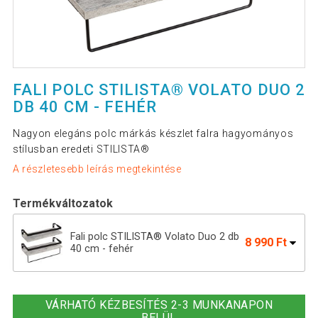
FALI POLC STILISTA® VOLATO DUO 2
DB 40 CM - FEHÉR
Nagyon elegáns polc márkás készlet falra hagyományos
stílusban eredeti STILISTA®
A részletesebb leírás megtekintése
Termékváltozatok
Fali polc STILISTA® Volato Duo 2 db
8 990 Ft
40 cm - fehér
STILISTA Fali polc Volato Duo 2 db 40
8 990 Ft
cm barna
VÁRHATÓ KÉZBESÍTÉS 2-3 MUNKANAPON
BELÜL