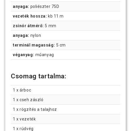
anyaga:
poliészter 75D
vezeték hossza:
kb 11 m
zsinór átmérő:
5 mm
anyaga:
nylon
terminál magasság:
5 cm
véganyag:
műanyag
Csomag tartalma:
1 x árboc
1 x cseh zászló
1 x rögzítés a talajhoz
1 x vezeték
1 x rúdvég