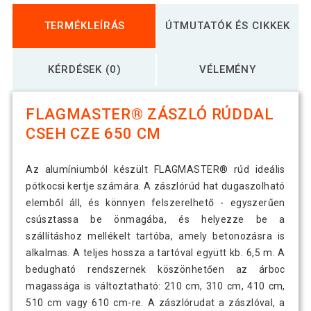
TERMÉKLEÍRÁS
ÚTMUTATÓK ÉS CIKKEK
KÉRDÉSEK (0)
VÉLEMÉNY
FLAGMASTER® ZÁSZLÓ RÚDDAL
CSEH CZE 650 CM
Az alumíniumból készült FLAGMASTER® rúd ideális
pótkocsi kertje számára. A zászlórúd hat dugaszolható
elemből áll, és könnyen felszerelhető - egyszerűen
csúsztassa be önmagába, és helyezze be a
szállításhoz mellékelt tartóba, amely betonozásra is
alkalmas. A teljes hossza a tartóval együtt kb. 6,5 m. A
bedugható rendszernek köszönhetően az árboc
magassága is változtatható: 210 cm, 310 cm, 410 cm,
510 cm vagy 610 cm-re. A zászlórudat a zászlóval, a