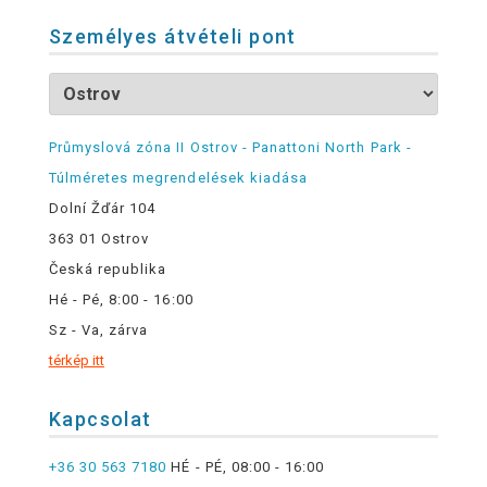
Személyes átvételi pont
Průmyslová zóna II Ostrov - Panattoni North Park -
Túlméretes megrendelések kiadása
Dolní Žďár 104
363 01 Ostrov
Česká republika
Hé - Pé, 8:00 - 16:00
Sz - Va, zárva
térkép itt
Kapcsolat
+36 30 563 7180
HÉ - PÉ, 08:00 - 16:00