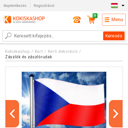
Bejelentkezés
Regisztráció
0
Menu
Keresés
Kokiskashop
Kert
Kerti dekoráció
Zászlók és zászlórudak