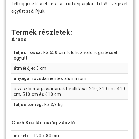
felfüggesztéssel és a rúdvégsapka felső végével
együtt szállítjuk.
Termék részletek:
Árboc
teljes hossz:
kb.650 cm földhöz való rögzítéssel
együtt
átmérője:
5 cm
anyaga:
rozsdamentes alumínium
a zászló magasságának beállítása: 210, 310 cm, 410
cm, 510 cm és 610 cm
teljes tömeg:
kb 3,3 kg
Cseh Köztársaság zászló
méretei:
120 x 80 cm