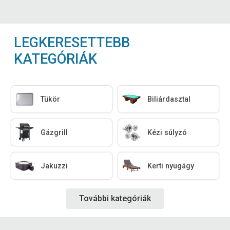
LEGKERESETTEBB
KATEGÓRIÁK
Tükör
Biliárdasztal
Gázgrill
Kézi súlyzó
Jakuzzi
Kerti nyugágy
További kategóriák