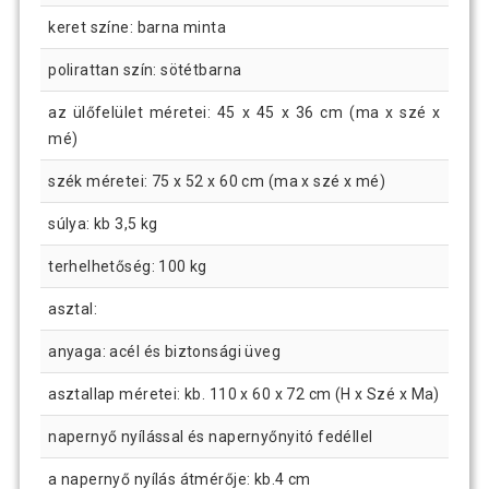
keret színe: barna minta
polirattan szín: sötétbarna
az ülőfelület méretei: 45 x 45 x 36 cm (ma x szé x
mé)
szék méretei: 75 x 52 x 60 cm (ma x szé x mé)
súlya: kb 3,5 kg
terhelhetőség: 100 kg
asztal:
anyaga: acél és biztonsági üveg
asztallap méretei: kb. 110 x 60 x 72 cm (H x Szé x Ma)
napernyő nyílással és napernyőnyitó fedéllel
a napernyő nyílás átmérője: kb.4 cm