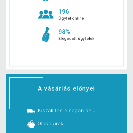
196
Ügyfél online
98%
Elégedett ügyfelek
A vásárlás előnyei
Kiszállítás 5 napon belül
Olcsó árak