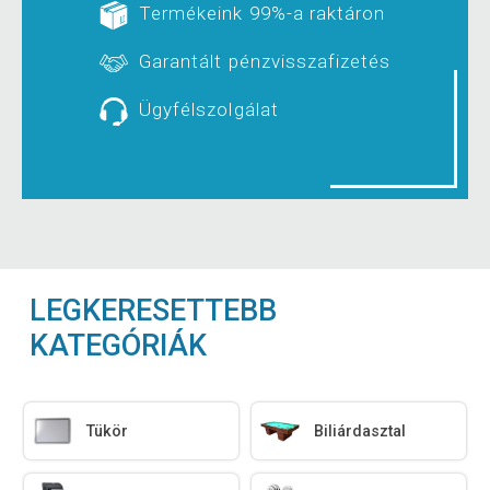
Termékeink 99%-a raktáron
Garantált pénzvisszafizetés
Ügyfélszolgálat
LEGKERESETTEBB
KATEGÓRIÁK
Tükör
Biliárdasztal