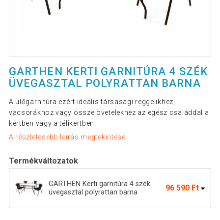
GARTHEN KERTI GARNITÚRA 4 SZÉK
ÜVEGASZTAL POLYRATTAN BARNA
A ülőgarnitúra ezért ideális társasági reggelikhez,
vacsorákhoz vagy összejövetelekhez az egész családdal a
kertben vagy a télikertben.
A részletesebb leírás megtekintése
Termékváltozatok
GARTHEN Kerti garnitúra 4 szék
96 590 Ft
üvegasztal polyrattan barna
80 890 Ft
Kerti bútor készlet GARTH Cream