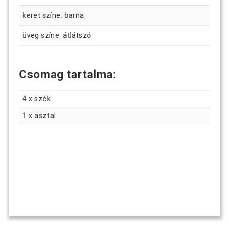
keret színe: barna
üveg színe: átlátszó
Csomag tartalma:
4 x szék
1 x asztal