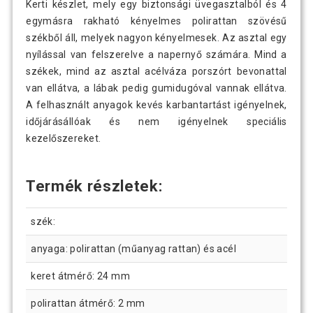
Kerti készlet, mely egy biztonsági üvegasztalból és 4
egymásra rakható kényelmes polirattan szövésű
székből áll, melyek nagyon kényelmesek. Az asztal egy
nyílással van felszerelve a napernyő számára. Mind a
székek, mind az asztal acélváza porszórt bevonattal
van ellátva, a lábak pedig gumidugóval vannak ellátva.
A felhasznált anyagok kevés karbantartást igényelnek,
időjárásállóak és nem igényelnek speciális
kezelőszereket.
Termék részletek:
szék:
anyaga: polirattan (műanyag rattan) és acél
keret átmérő: 24 mm
polirattan átmérő: 2 mm