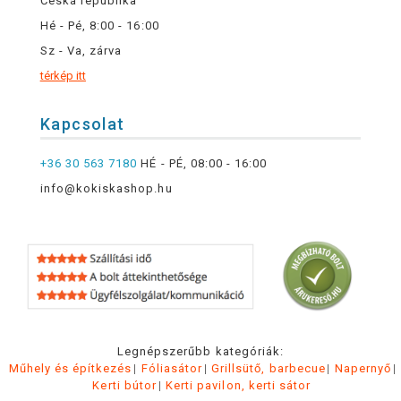
Česká republika
Hé - Pé, 8:00 - 16:00
Sz - Va, zárva
térkép itt
Kapcsolat
+36 30 563 7180
HÉ - PÉ, 08:00 - 16:00
info@kokiskashop.hu
Legnépszerűbb kategóriák:
Műhely és építkezés
Fóliasátor
Grillsütő, barbecue
Napernyő
Kerti bútor
Kerti pavilon, kerti sátor