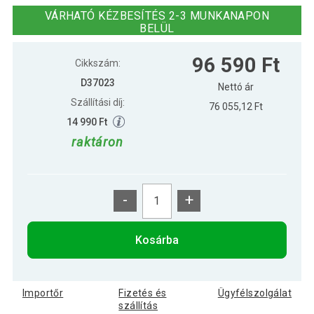
VÁRHATÓ KÉZBESÍTÉS 2-3 MUNKANAPON
BELÜL
96 590 Ft
Cikkszám:
D37023
Nettó ár
Szállítási díj:
76 055,12 Ft
14 990 Ft
raktáron
-
+
Kosárba
Importőr
Fizetés és
Ügyfélszolgálat
szállítás