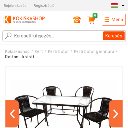
Bejelentkezés
Regisztráció
0
Menu
Keresés
Kokiskashop
Kert
Kerti bútor
Kerti bútor garnitúra
Rattan - kötött