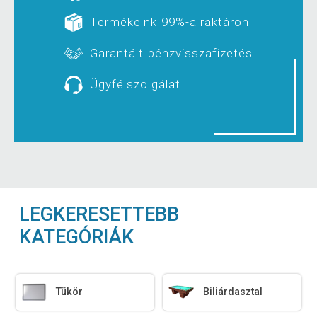
Termékeink 99%-a raktáron
Garantált pénzvisszafizetés
Ügyfélszolgálat
LEGKERESETTEBB
KATEGÓRIÁK
Tükör
Biliárdasztal