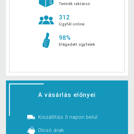
Termék raktáron
312
Ügyfél online
98%
Elégedett ügyfelek
A vásárlás előnyei
Kiszállítás 5 napon belül
Olcsó árak