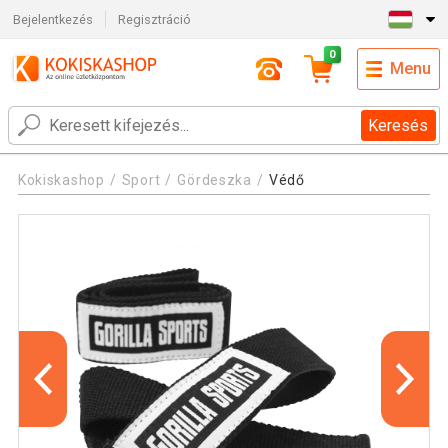
Bejelentkezés
Regisztráció
0
Menu
Keresés
Kokiskashop
Sport
Gördeszka
Védő