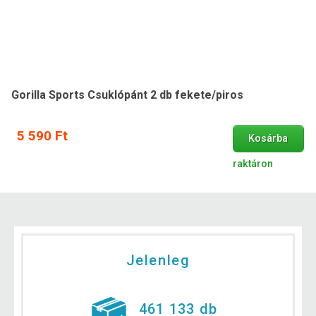
Gorilla Sports Csuklópánt 2 db fekete/piros
5 590 Ft
Kosárba
raktáron
Jelenleg
461 133 db