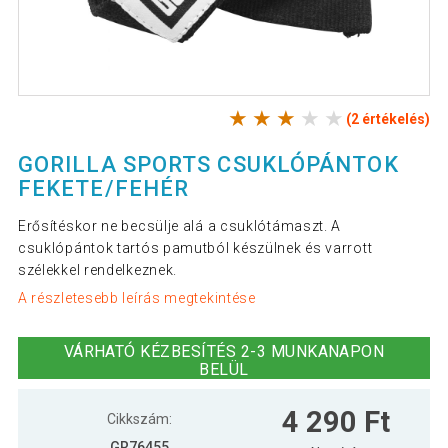
(2 értékelés)
GORILLA SPORTS CSUKLÓPÁNTOK
FEKETE/FEHÉR
Erősítéskor ne becsülje alá a csuklótámaszt. A
csuklópántok tartós pamutból készülnek és varrott
szélekkel rendelkeznek.
A részletesebb leírás megtekintése
VÁRHATÓ KÉZBESÍTÉS 2-3 MUNKANAPON
BELÜL
4 290 Ft
Cikkszám:
GR76455