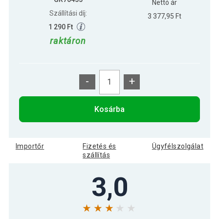
Nettó ár
Szállítási díj:
3 377,95 Ft
1 290 Ft
raktáron
-
+
Kosárba
Importőr
Fizetés és
Ügyfélszolgálat
szállítás
3,0