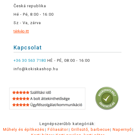
Česká republika
Hé - Pé, 8:00 - 16:00
Sz - Va, zárva
térkép itt
Kapcsolat
+36 30 563 7180
HÉ - PÉ, 08:00 - 16:00
info@kokiskashop.hu
Legnépszerűbb kategóriák:
Műhely és építkezés
Fóliasátor
Grillsütő, barbecue
Napernyő