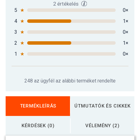
2 értékelés
5
★
0×
4
★
1×
3
★
0×
2
★
1×
1
★
0×
248 az ügyfél az alábbi terméket rendelte
TERMÉKLEÍRÁS
ÚTMUTATÓK ÉS CIKKEK
KÉRDÉSEK (0)
VÉLEMÉNY (2)