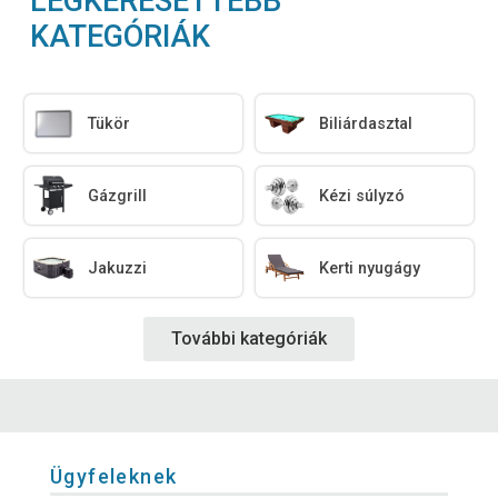
LEGKERESETTEBB
KATEGÓRIÁK
Tükör
Biliárdasztal
Gázgrill
Kézi súlyzó
Jakuzzi
Kerti nyugágy
További kategóriák
Ügyfeleknek