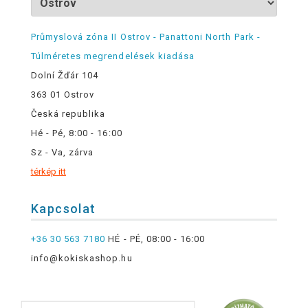
Průmyslová zóna II Ostrov - Panattoni North Park -
Túlméretes megrendelések kiadása
Dolní Žďár 104
363 01 Ostrov
Česká republika
Hé - Pé, 8:00 - 16:00
Sz - Va, zárva
térkép itt
Kapcsolat
+36 30 563 7180
HÉ - PÉ, 08:00 - 16:00
info@kokiskashop.hu