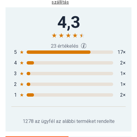
szállítás
Gorilla Sports Erősítő gumiszalag 45
4,3
8 190 Ft
mm zöld
Gorilla Sports Erősítő gumiszalag 6,4
3 490 Ft
mm sárga
23 értékelés
5
★
17×
4
★
2×
Gorilla Sports Erősítő gumiszalag 83
15 290 Ft
mm narancssárga
3
★
1×
2
★
1×
Gorilla Sports Erősítő gumiszalag
59 390 Ft
szett 10 db
1
★
2×
1278 az ügyfél az alábbi terméket rendelte