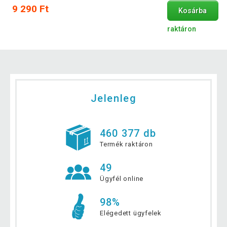
9 290 Ft
Kosárba
raktáron
Jelenleg
460 377 db
Termék raktáron
49
Ügyfél online
98%
Elégedett ügyfelek