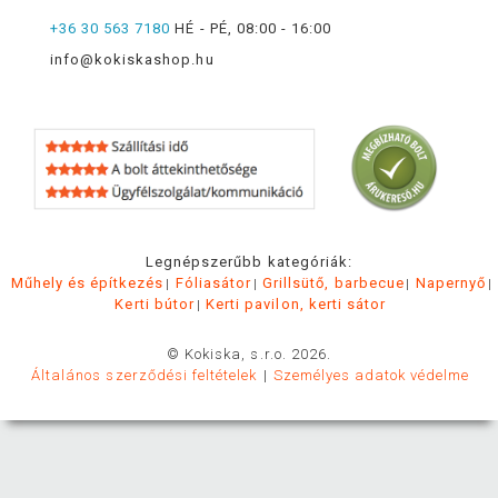
+36 30 563 7180
HÉ - PÉ, 08:00 - 16:00
info@kokiskashop.hu
Legnépszerűbb kategóriák:
Műhely és építkezés
Fóliasátor
Grillsütő, barbecue
Napernyő
Kerti bútor
Kerti pavilon, kerti sátor
© Kokiska, s.r.o. 2026.
Általános szerződési feltételek
Személyes adatok védelme