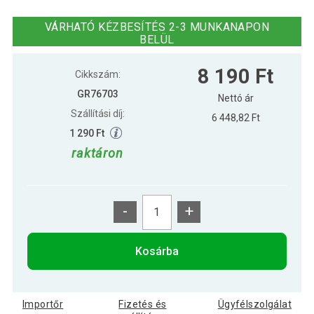
Gorilla Sports Gimnasztikai labda 75 cm
8 190 Ft
kék
VÁRHATÓ KÉZBESÍTÉS 2-3 MUNKANAPON
BELÜL
Gorilla Sports Gimnasztikai labda 75 cm
7 990 Ft
8 190 Ft
rózsaszín
Cikkszám:
GR76703
Nettó ár
Szállítási díj:
6 448,82 Ft
1 290 Ft
raktáron
-
+
Kosárba
Importőr
Fizetés és
Ügyfélszolgálat