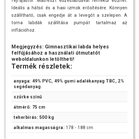
fejfájástól. Másrészt edzéslabdával remekül edzhet.
Ideális a hátsó és a hasi izmok erősítésére. Könnyen
szállítható, csak engedje át a levegőt a szelepen. A
torna labdák szállítása pumpát tartalmaz az
inflációhoz.
Megjegyzés: Gimnasztikai labda helyes
felfújásához a használati útmutatót
weboldalunkon letöltheti!
Termék részletek:
anyaga: 49% PVC, 49% gumi adalékanyag TBC, 2%
segédanyag
szürke színű
átmérő: 75 cm
teherbírás: 500 kg
alkalmas magasságra:
178 - 188 cm