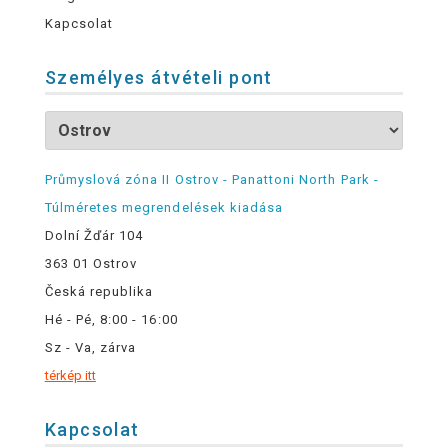
Kapcsolat
Személyes átvételi pont
Průmyslová zóna II Ostrov - Panattoni North Park -
Túlméretes megrendelések kiadása
Dolní Žďár 104
363 01 Ostrov
Česká republika
Hé - Pé, 8:00 - 16:00
Sz - Va, zárva
térkép itt
Kapcsolat