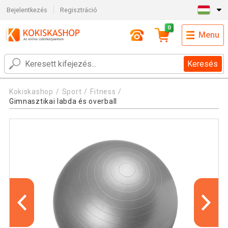
Bejelentkezés
Regisztráció
0
Menu
Keresés
Kokiskashop
Sport
Fitness
Gimnasztikai labda és overball