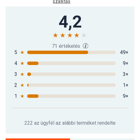
szállítás
4,2
71 értékelés
5
★
49×
4
★
9×
3
★
3×
2
★
1×
1
★
9×
222 az ügyfél az alábbi terméket rendelte