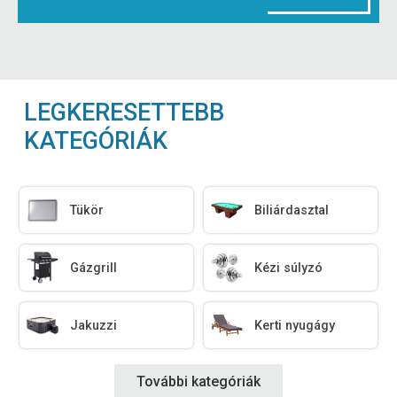
LEGKERESETTEBB
KATEGÓRIÁK
Tükör
Biliárdasztal
Gázgrill
Kézi súlyzó
Jakuzzi
Kerti nyugágy
További kategóriák