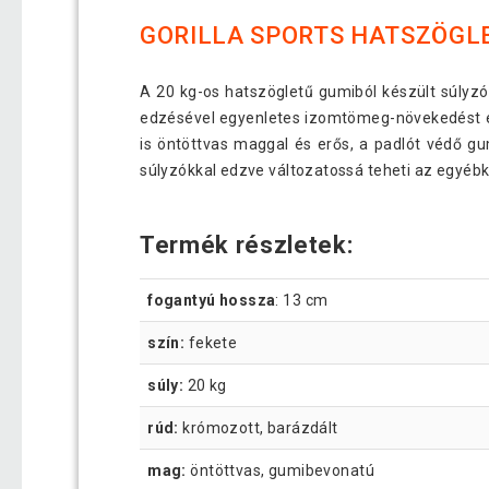
GORILLA SPORTS HATSZÖGLE
A 20 kg-os hatszögletű gumiból készült súlyz
edzésével egyenletes izomtömeg-növekedést és
is öntöttvas maggal és erős, a padlót védő 
súlyzókkal edzve változatossá teheti az egyéb
Termék részletek:
fogantyú hossza
: 13 cm
szín:
fekete
súly:
20 kg
rúd:
krómozott, barázdált
mag:
öntöttvas, gumibevonatú