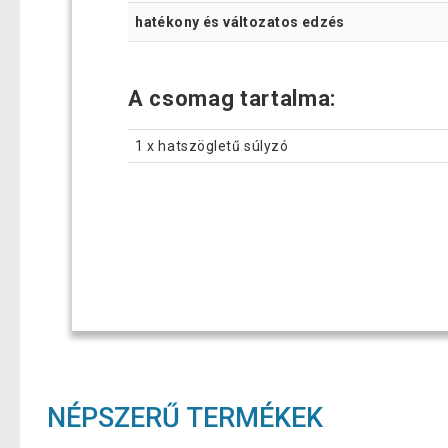
hatékony és változatos edzés
A csomag tartalma:
1 x hatszögletű súlyzó
NÉPSZERŰ TERMÉKEK