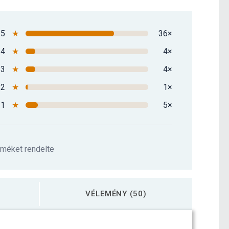
zögletű gumírozott súlyzó 2 kg
5 690 Ft
5
★
36×
zögletű gumírozott súlyzó 22,5 kg
30 490 Ft
4
★
4×
3
★
4×
zögletű gumírozott súlyzó 25 kg
33 790 Ft
2
★
1×
1
★
5×
zögletű gumírozott súlyzó 27,5 kg
37 190 Ft
rméket rendelte
zögletű gumírozott súlyzó 30 kg
40 390 Ft
VÉLEMÉNY (50)
zögletű gumírozott súlyzó 32,5 kg
44 590 Ft