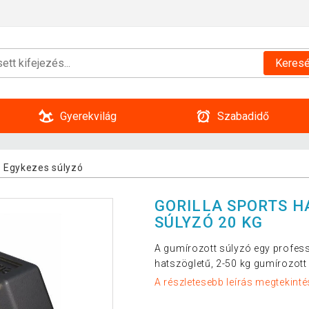
Keres
Gyerekvilág
Szabadidő
Egykezes súlyzó
GORILLA SPORTS 
SÚLYZÓ 20 KG
A gumírozott súlyzó egy professzi
hatszögletű, 2-50 kg gumírozott
A részletesebb leírás megtekinté