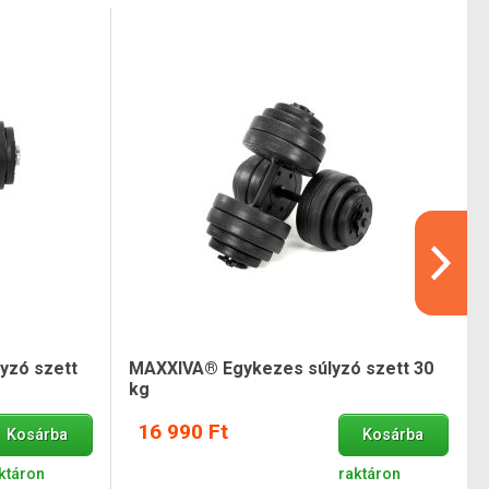
lyzó szett
MAXXIVA® Egykezes súlyzó szett 30
kg
16 990 Ft
Kosárba
Kosárba
ktáron
raktáron