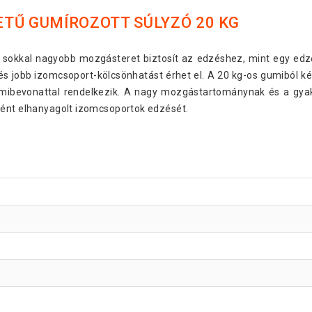
TŰ GUMÍROZOTT SÚLYZÓ 20 KG
Gorilla Sports Hats
ó sokkal nagyobb mozgásteret biztosít az edzéshez, mint egy ed
 jobb izomcsoport-kölcsönhatást érhet el. A 20 kg-os gumiból ké
Gorilla Sports Hats
gumibevonattal rendelkezik. A nagy mozgástartománynak és a gy
ként elhanyagolt izomcsoportok edzését.
Gorilla Sports Hats
Gorilla Sports Hats
Gorilla Sports Hats
Gorilla Sports Hats