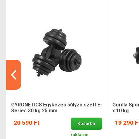
GYRONETICS Egykezes súlyzó szett E-
Gorilla Spo
Series 30 kg 25 mm
x 10 kg
20 590 Ft
19 290 F
Kosárba
raktáron