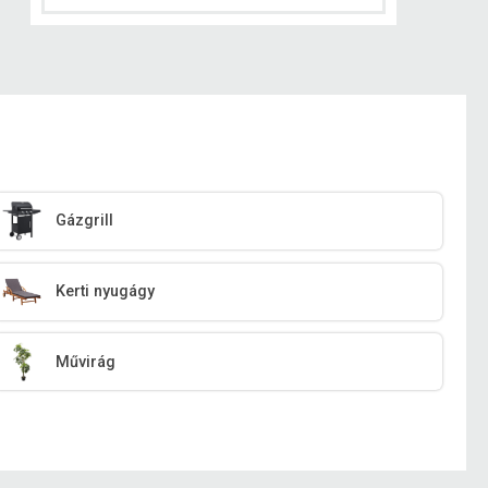
Gázgrill
Kerti nyugágy
Művirág