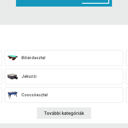
Biliárdasztal
Jakuzzi
Csocsóasztal
További kategóriák