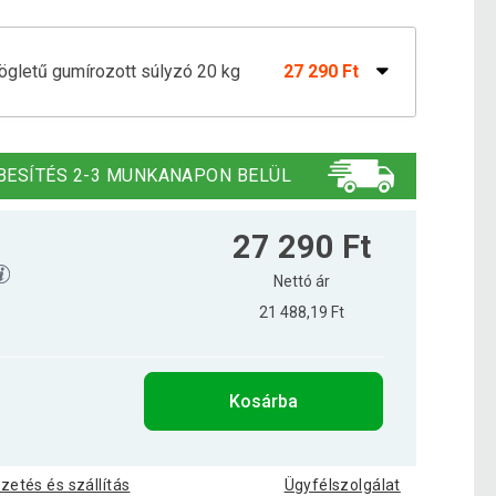
zögletű gumírozott súlyzó 20 kg
27 290 Ft
zögletű gumírozott súlyzó 37,5 kg
54 790 Ft
BESÍTÉS 2-3 MUNKANAPON BELÜL
ozott kézisúlyzó 8 kg
12 290 Ft
27 290 Ft
Nettó ár
21 488,19 Ft
zögletű gumírozott súlyzó 15 kg
22 390 Ft
Kosárba
zögletű gumírozott súlyzó 17,5 kg
23 990 Ft
izetés és szállítás
Ügyfélszolgálat