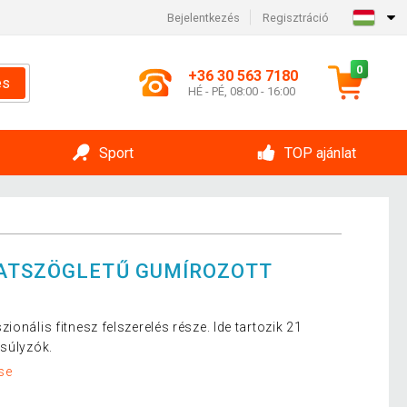
Bejelentkezés
Regisztráció
0
+36 30 563 7180
és
HÉ - PÉ, 08:00 - 16:00
Sport
TOP ajánlat
HATSZÖGLETŰ GUMÍROZOTT
onális fitnesz felszerelés része. Ide tartozik 21
 súlyzók.
se