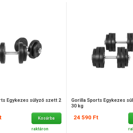
rts Egykezes súlyzó szett 2
Gorilla Sports Egykezes sú
30 kg
t
24 590 Ft
Kosárba
raktáron
ra