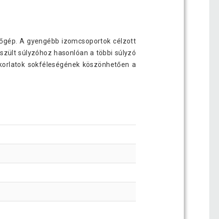
zögletű gumírozott súlyzó 4 kg
7 690 Ft
zőgép. A gyengébb izomcsoportok célzott
szült súlyzóhoz hasonlóan a többi súlyzó
zögletű gumírozott súlyzó 40 kg
53 790 Ft
akorlatok sokféleségének köszönhetően a
zögletű gumírozott súlyzó 45 kg
61 290 Ft
zögletű gumírozott súlyzó 6 kg
11 190 Ft
zögletű gumírozott súlyzó10 kg
15 190 Ft
zögletű gumírozott súlyzó12,5 kg
18 590 Ft