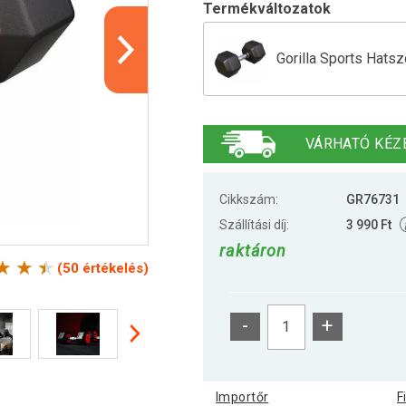
Termékváltozatok
Gorilla Sports Hats
Gorilla Sports Hats
VÁRHATÓ KÉZ
Gorilla Sports Gumír
Cikkszám:
GR76731
Szállítási díj:
3 990 Ft
raktáron
Gorilla Sports Hats
(50 értékelés)
-
+
Gorilla Sports Hats
Importőr
F