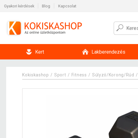
Gyakori kérdések
Blog
Kapcsolat
Kert
Lakberendezés
Kokiskashop
Sport
Fitness
Súlyzó/Korong/Rúd