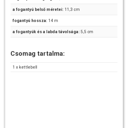
a fogantyú belső méretei:
11,3 cm
fogantyú hossza:
14 m
a fogantyúk és a labda távolsága:
5,5 cm
Csomag tartalma:
1 x kettlebell