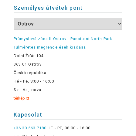
Személyes átvételi pont
Průmyslová zóna II Ostrov - Panattoni North Park -
Túlméretes megrendelések kiadása
Dolní Žďár 104
363 01 Ostrov
Česká republika
Hé - Pé, 8:00 - 16:00
Sz - Va, zárva
térkép itt
Kapcsolat
+36 30 563 7180
HÉ - PÉ, 08:00 - 16:00