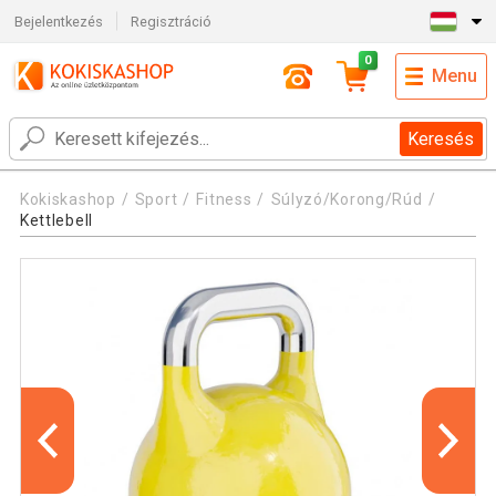
Bejelentkezés
Regisztráció
0
Menu
Keresés
Kokiskashop
Sport
Fitness
Súlyzó/Korong/Rúd
Kettlebell