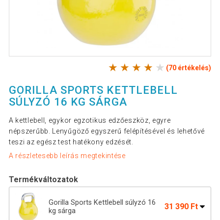
(70 értékelés)
GORILLA SPORTS KETTLEBELL
SÚLYZÓ 16 KG SÁRGA
A kettlebell, egykor egzotikus edzőeszköz, egyre
népszerűbb. Lenyűgöző egyszerű felépítésével és lehetővé
teszi az egész test hatékony edzését.
A részletesebb leírás megtekintése
Termékváltozatok
Gorilla Sports Kettlebell súlyzó 16
31 390 Ft
kg sárga