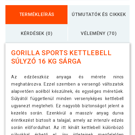
TERMÉKLEÍRÁS
ÚTMUTATÓK ÉS CIKKEK
KÉRDÉSEK (0)
VÉLEMÉNY (70)
GORILLA SPORTS KETTLEBELL
SÚLYZÓ 16 KG SÁRGA
Az edzőeszköz anyaga és mérete nincs
meghatározva. Ezzel szemben a versengő változatok
alapvetően acélból készülnek, és egységes méretűek.
Súlyától függetlenül minden versenyképes kettlebell
ugyanezt megteheti. Ez nagyobb biztonságot jelent a
kezelés során. Ezenkívül a masszív anyag durva
érintkezést biztosít a talajjal, amely az intenzív edzés
során előfordulhat. Az itt kínált kettlebell különböző
súlyokkal érhető el, így ötleteinek megfelelően