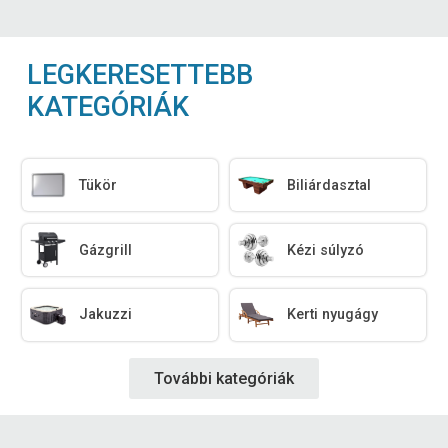
LEGKERESETTEBB
KATEGÓRIÁK
Tükör
Biliárdasztal
Gázgrill
Kézi súlyzó
Jakuzzi
Kerti nyugágy
További kategóriák