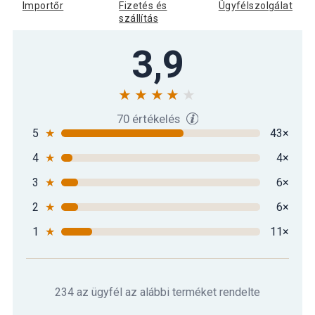
Importőr
Fizetés és
Ügyfélszolgálat
szállítás
3,9
70 értékelés
5
★
43×
4
★
4×
3
★
6×
2
★
6×
1
★
11×
234 az ügyfél az alábbi terméket rendelte