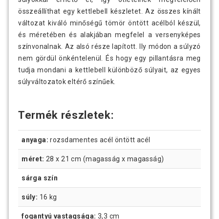
összeállíthat egy kettlebell készletet. Az összes kínált
változat kiváló minőségű tömör öntött acélból készül,
és méretében és alakjában megfelel a versenyképes
színvonalnak. Az alsó része lapított. Ily módon a súlyzó
nem gördül önkéntelenül. És hogy egy pillantásra meg
tudja mondani a kettlebell különböző súlyait, az egyes
súlyváltozatok eltérő színűek.
Termék részletek:
anyaga:
rozsdamentes acél öntött acél
méret:
28 x 21 cm (magasság x magasság)
sárga szín
súly:
16 kg
fogantyú vastagsága:
3,3 cm