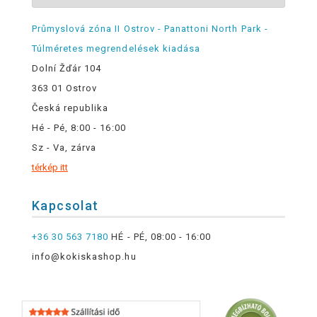
Průmyslová zóna II Ostrov - Panattoni North Park -
Túlméretes megrendelések kiadása
Dolní Žďár 104
363 01 Ostrov
Česká republika
Hé - Pé, 8:00 - 16:00
Sz - Va, zárva
térkép itt
Kapcsolat
+36 30 563 7180
HÉ - PÉ, 08:00 - 16:00
info@kokiskashop.hu