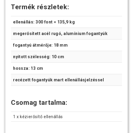
Termék részletek:
ellenállás: 300 font = 135,9 kg
megerősített acél rugó, alumínium fogantyúk
fogantyú átmérője: 18 mm
nyitott szélesség: 10 cm
hossza: 13 cm
recézett fogantyúk mart ellenállásjelzéssel
Csomag tartalma:
1 x kézierősítő ellenállás