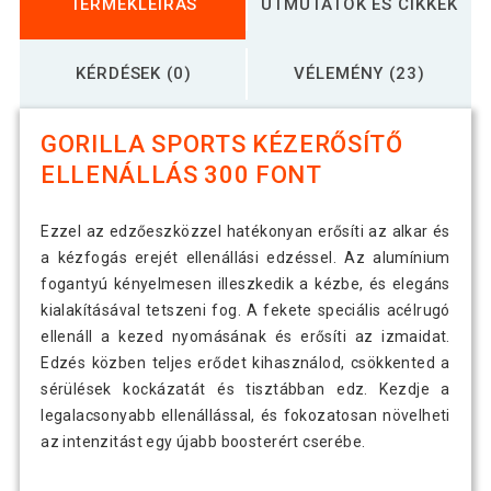
TERMÉKLEÍRÁS
ÚTMUTATÓK ÉS CIKKEK
KÉRDÉSEK (0)
VÉLEMÉNY (23)
GORILLA SPORTS KÉZERŐSÍTŐ
ELLENÁLLÁS 300 FONT
Ezzel az edzőeszközzel hatékonyan erősíti az alkar és
a kézfogás erejét ellenállási edzéssel. Az alumínium
fogantyú kényelmesen illeszkedik a kézbe, és elegáns
kialakításával tetszeni fog. A fekete speciális acélrugó
ellenáll a kezed nyomásának és erősíti az izmaidat.
Edzés közben teljes erődet kihasználod, csökkented a
sérülések kockázatát és tisztábban edz. Kezdje a
legalacsonyabb ellenállással, és fokozatosan növelheti
az intenzitást egy újabb boosterért cserébe.