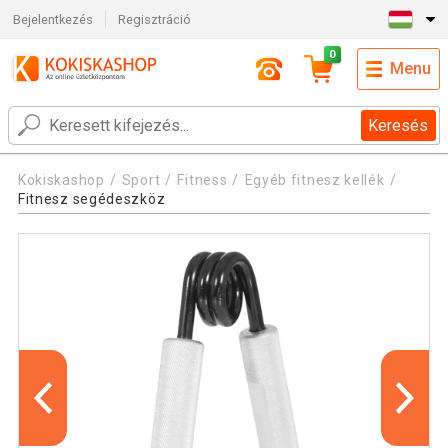
Bejelentkezés
Regisztráció
0
Menu
Keresés
Kokiskashop
Sport
Fitness
Egyéb fitnesz kellék
Fitnesz segédeszköz