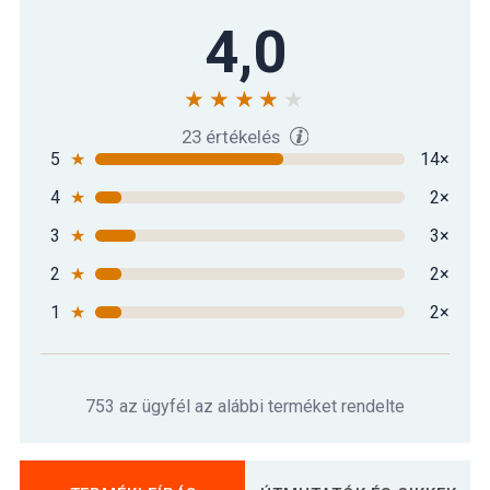
4,0
23 értékelés
5
★
14×
4
★
2×
3
★
3×
2
★
2×
1
★
2×
753 az ügyfél az alábbi terméket rendelte