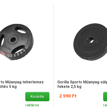
orts Műanyag teherlemez
Gorilla Sports Műanyag súl
ltés 5 kg
fekete 2,5 kg
2 590 Ft
Kosárba
raktáron
ra