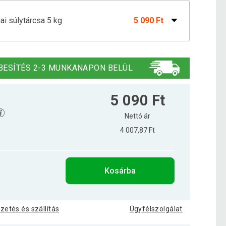
iai súlytárcsa 5 kg
5 090 Ft
ai súlytárcsa 2,5 kg
2 590 Ft
BESÍTÉS 2-3 MUNKANAPON BELÜL
iai súlytárcsa 1,25 kg
2 290 Ft
5 090 Ft
Nettó ár
4 007,87 Ft
iai súlytárcsa 10 kg
7 690 Ft
Kosárba
iai súlytárcsa 15 kg
9 690 Ft
izetés és szállítás
Ügyfélszolgálat