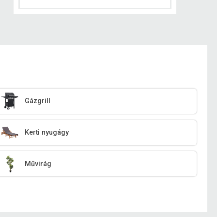
Gázgrill
Kerti nyugágy
Művirág