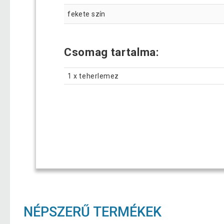
fekete szín
Csomag tartalma
:
1 x teherlemez
NÉPSZERŰ TERMÉKEK