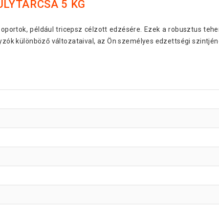
ÚLYTÁRCSA 5 KG
oportok, például tricepsz célzott edzésére. Ezek a robusztus teh
úlyzók különböző változataival, az Ön személyes edzettségi szintjé