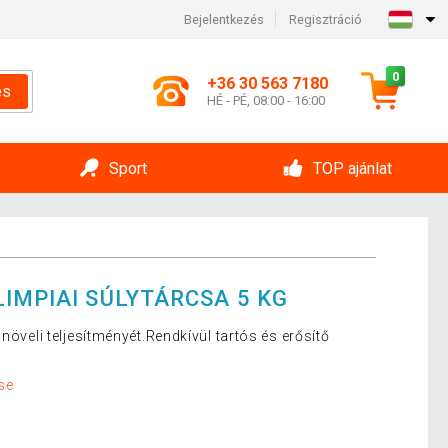
Bejelentkezés
Regisztráció
0
+36 30 563 7180
és
HÉ - PÉ, 08:00 - 16:00
Sport
TOP ajánlat
IMPIAI SÚLYTÁRCSA 5 KG
növeli teljesítményét.Rendkívül tartós és erősítő
se