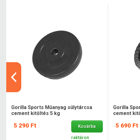
Gorilla Sports Műanyag súlytárcsa
Gorilla Sp
cement kitöltés 5 kg
cement kitö
5 290 Ft
5 690 Ft
Kosárba
raktáron