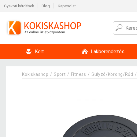
Gyakori kérdések
Blog
Kapcsolat
Kert
Lakberendezés
Kokiskashop
Sport
Fitness
Súlyzó/Korong/Rúd