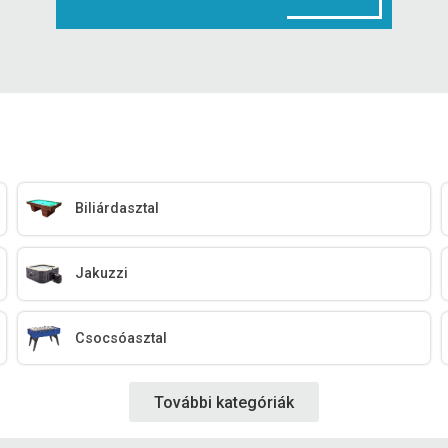
Biliárdasztal
Jakuzzi
Csocsóasztal
További kategóriák