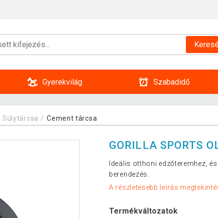
Keres
Gyerekvilág
Szabadidő
Súlytárcsa
Cement tárcsa
GORILLA SPORTS OL
Ideális otthoni edzőteremhez, és 
berendezés.
A részletesebb leírás megtekinté
Termékváltozatok