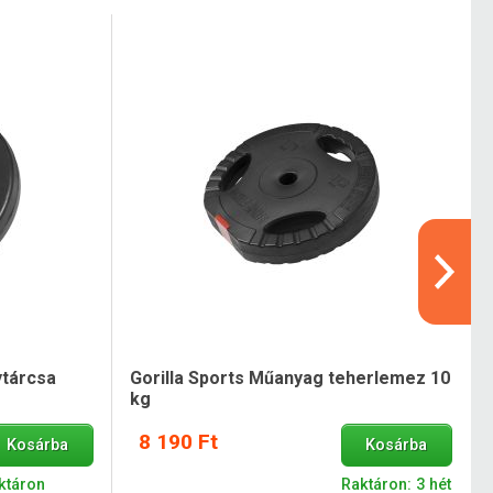
ytárcsa
Gorilla Sports Műanyag teherlemez 10
kg
8 190 Ft
Kosárba
Kosárba
ktáron
Raktáron: 3 hét