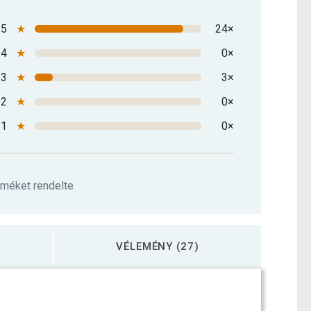
5
★
24×
4
★
0×
3
★
3×
2
★
0×
1
★
0×
rméket rendelte
VÉLEMÉNY (27)