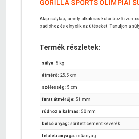
GORILLA SPORTS OLIMPIAI S
Alap súlylap, amely alkalmas különböző izomcs
padlóhoz és elnyelik az ütéseket. Tanuljon a s
Termék részletek:
súlya:
5 kg
átmérő:
25,5 cm
szélesség:
5 cm
furat átmérője:
51 mm
rúdhoz alkalmas:
50 mm
belső anyag:
sűrített cement keverék
felületi anyaga:
műanyag