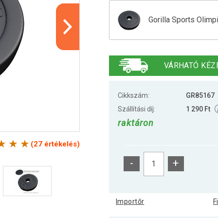
Gorilla Sports Olimp
Gorilla Sports Olimpi
VÁRHATÓ KÉZ
Gorilla Sports Olimp
Cikkszám:
GR85167
Szállítási díj:
1 290 Ft
raktáron
Gorilla Sports Olimp
(27 értékelés)
-
+
Gorilla Sports Olimp
Importőr
F