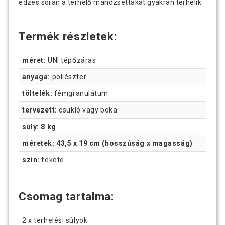
edzés során a terhelő mandzsettákat gyakran terhelik.
Termék részletek:
méret:
UNI tépőzáras
anyaga:
poliészter
töltelék:
fémgranulátum
tervezett:
csukló vagy boka
súly: 8 kg
méretek: 43,5 x 19 cm (hosszúság x magasság)
szín:
fekete
Csomag tartalma:
2 x terhelési súlyok