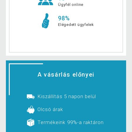
Ügyfél online
98%
Elégedett ügyfelek
A vásárlás előnyei
Kiszállítás 5 napon belül
Olcsó árak
Termékeink 99%-a raktáron