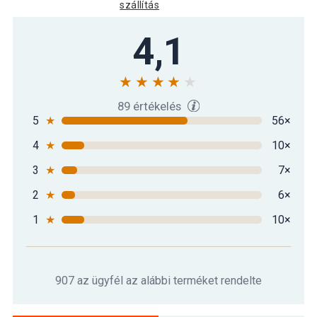
szállítás
4,1
89 értékelés
5
★
56×
4
★
10×
3
★
7×
2
★
6×
1
★
10×
907 az ügyfél az alábbi terméket rendelte