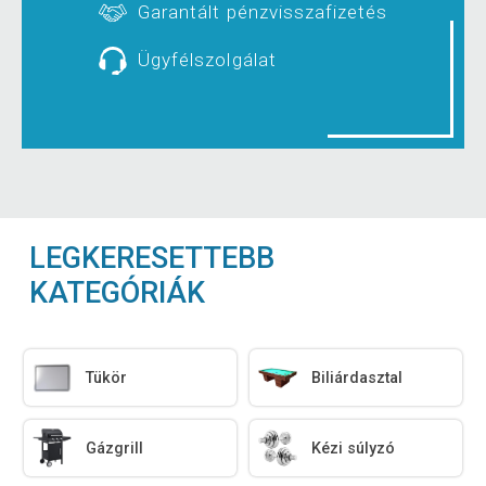
Garantált pénzvisszafizetés
Ügyfélszolgálat
LEGKERESETTEBB
KATEGÓRIÁK
Tükör
Biliárdasztal
Gázgrill
Kézi súlyzó