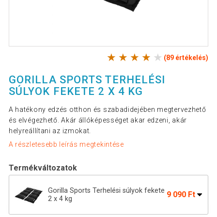
(89 értékelés)
GORILLA SPORTS TERHELÉSI
SÚLYOK FEKETE 2 X 4 KG
A hatékony edzés otthon és szabadidejében megtervezhető
és elvégezhető. Akár állóképességet akar edzeni, akár
helyreállítani az izmokat.
A részletesebb leírás megtekintése
Termékváltozatok
Gorilla Sports Terhelési súlyok fekete
9 090 Ft
2 x 4 kg