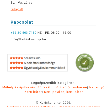
Sz - Va, zárva
térkép itt
Kapcsolat
+36 30 563 7180
HÉ - PÉ, 08:00 - 16:00
info@kokiskashop.hu
Legnépszerűbb kategóriák:
Műhely és építkezés
Fóliasátor
Grillsütő, barbecue
Napernyő
Kerti bútor
Kerti pavilon, kerti sátor
© Kokiska, s.r.o. 2026.