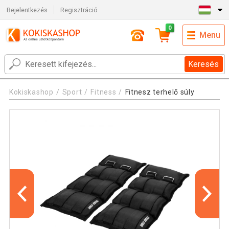
Bejelentkezés
Regisztráció
0
Menu
Keresés
Kokiskashop
Sport
Fitness
Fitnesz terhelő súly