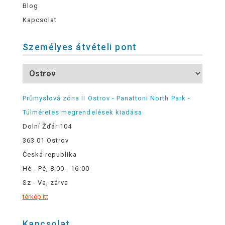
Blog
Kapcsolat
Személyes átvételi pont
Průmyslová zóna II Ostrov - Panattoni North Park -
Túlméretes megrendelések kiadása
Dolní Žďár 104
363 01 Ostrov
Česká republika
Hé - Pé, 8:00 - 16:00
Sz - Va, zárva
térkép itt
Kapcsolat