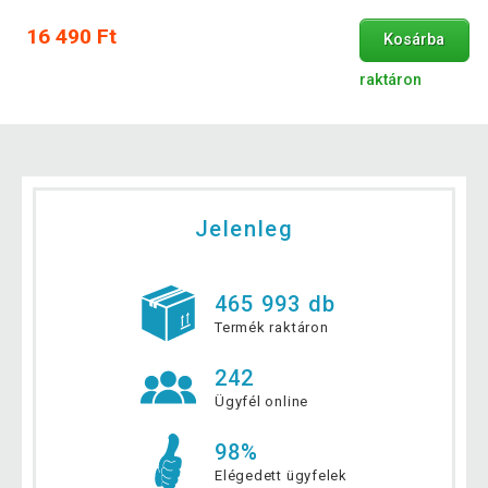
16 490 Ft
Kosárba
raktáron
Jelenleg
465 993 db
Termék raktáron
242
Ügyfél online
98%
Elégedett ügyfelek