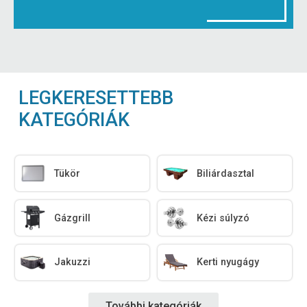
LEGKERESETTEBB
KATEGÓRIÁK
Tükör
Biliárdasztal
Gázgrill
Kézi súlyzó
Jakuzzi
Kerti nyugágy
További kategóriák