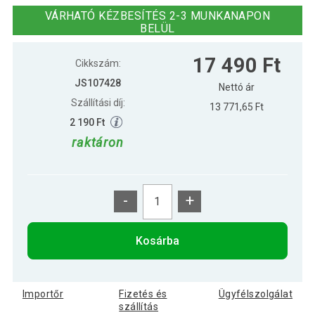
VÁRHATÓ KÉZBESÍTÉS 2-3 MUNKANAPON
BELÜL
16 490 Ft
Gyerek freestyle roller kék/lila
17 490 Ft
Cikkszám:
JS107428
Nettó ár
Szállítási díj:
13 771,65 Ft
15 190 Ft
Gyerek freestyle roller lila/fekete
2 190 Ft
raktáron
16 490 Ft
Gyerek freestyle roller zöld/fehér
-
+
Gyerek freestyle roller
16 490 Ft
zöld/narancssárga
Kosárba
Importőr
Fizetés és
Ügyfélszolgálat
szállítás