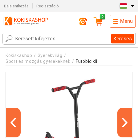
Bejelentkezés
Regisztráció
0
Menu
Keresés
Kokiskashop
Gyerekvilág
Sport és mozgás gyerekeknek
Futóbicikli