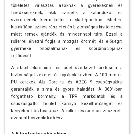
tökéletes választás azoknak a gyerekeknek és
tinédzsereknek, akik szeretik a kalandokat és
szeretnének kiemelkedni a skateparkban. Modern
kialakítása, színes részletei és biztonságos kivitelezése
miatt remek ajándék és mindennapi társ. Ezzel a
rollerrel élvezni fogja a mozgás örömét, és elősegíti
gyermeke önbizalmának és koordinációjának
fejlődését.
A stabil alumínium és acél szerkezet biztosítja a
biztonságot vezetés és ugrások közben. A 100 mm-es
PU kerekek Alu Core-ral és ABEC 9 csapágyakkal
garantálják a sima és gyors haladást. A 360°-ban
forgatható kormány, a TPR markolatok és a
csúszásgátló felület könnyű kezelhetőséget és
kényelmet biztosítanak. A roller részben összeszerelt,
azonnal használatra kész.
A 5 legfontosabb előny