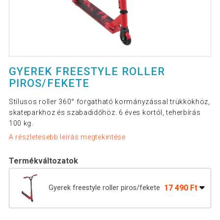
GYEREK FREESTYLE ROLLER
PIROS/FEKETE
Stílusos roller 360° forgatható kormányzással trükkökhöz,
skateparkhoz és szabadidőhöz. 6 éves kortól, teherbírás
100 kg.
A részletesebb leírás megtekintése
Termékváltozatok
17 490 Ft
Gyerek freestyle roller piros/fekete
15 190 Ft
Gyerek freestyle roller fehér/zöld