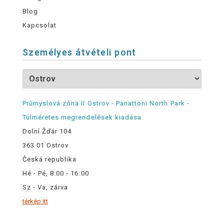
Blog
Kapcsolat
Személyes átvételi pont
Průmyslová zóna II Ostrov - Panattoni North Park -
Túlméretes megrendelések kiadása
Dolní Žďár 104
363 01 Ostrov
Česká republika
Hé - Pé, 8:00 - 16:00
Sz - Va, zárva
térkép itt