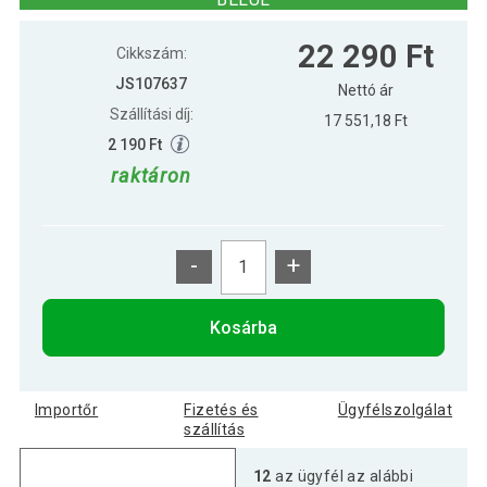
22 290 Ft
Cikkszám:
JS107637
Nettó ár
Szállítási díj:
17 551,18 Ft
2 190 Ft
raktáron
-
+
Kosárba
Importőr
Fizetés és
Ügyfélszolgálat
szállítás
12
az ügyfél az alábbi