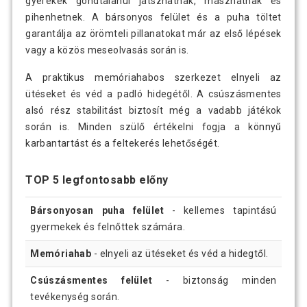
gyerekek gondtalanul játszhatnak, mászhatnak és
pihenhetnek. A bársonyos felület és a puha töltet
garantálja az örömteli pillanatokat már az első lépések
vagy a közös meseolvasás során is.
A praktikus memóriahabos szerkezet elnyeli az
ütéseket és véd a padló hidegétől. A csúszásmentes
alsó rész stabilitást biztosít még a vadabb játékok
során is. Minden szülő értékelni fogja a könnyű
karbantartást és a feltekerés lehetőségét.
TOP 5 legfontosabb előny
Bársonyosan puha felület
- kellemes tapintású
gyermekek és felnőttek számára.
Memóriahab
- elnyeli az ütéseket és véd a hidegtől.
Csúszásmentes felület
- biztonság minden
tevékenység során.