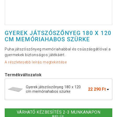
GYEREK JÁTSZÓSZŐNYEG 180 X 120
CM MEMÓRIAHABOS SZÜRKE
Puha játszószőnyeg memóriahabbal és csúszásgátlóval a
gyermekek biztonságos játékáért.
A részletesebb leírás megtekintése
Termékváltozatok
Gyerek játszószőnyeg 180 x 120
22 290 Ft
cm memóriahabos szürke
Gyerek játszószőnyeg 180x120 cm
22 290 Ft
memóriahabos bézs
VÁRHATÓ KÉZBESÍTÉS 2-3 MUNKANAPON
BELÜL