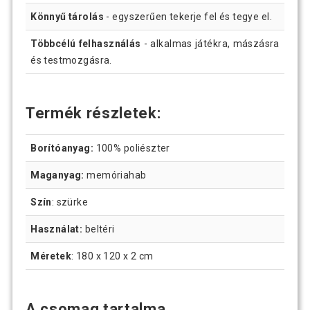
Könnyű tárolás
- egyszerűen tekerje fel és tegye el.
Többcélú felhasználás
- alkalmas játékra, mászásra
és testmozgásra.
Termék részletek:
Borítóanyag:
100% poliészter
Maganyag:
memóriahab
Szín
: szürke
Használat:
beltéri
Méretek
: 180 x 120 x 2 cm
A csomag tartalma