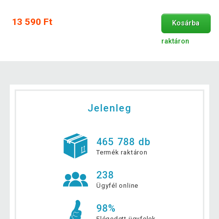
13 590 Ft
Kosárba
raktáron
Jelenleg
465 788 db
Termék raktáron
238
Ügyfél online
98%
Elégedett ügyfelek