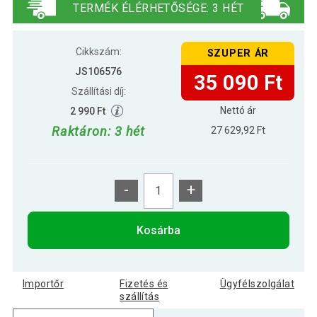
TERMÉK ÉLÉRHETŐSÉGE: 3 HÉT
3 az 1-ben gyermekasztal és szék
37 690 Ft
LEGO®-típusú építőkészletek
Cikkszám:
SZUPER ÁR
JS106576
35 090 Ft
Szállítási díj:
Nettó ár
2 990 Ft
Raktáron: 3 hét
27 629,92 Ft
-
+
Kosárba
Importőr
Fizetés és
Ügyfélszolgálat
szállítás