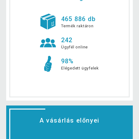
465 886 db
Termék raktáron
242
Ügyfél online
98%
Elégedett ügyfelek
A vásárlás előnyei