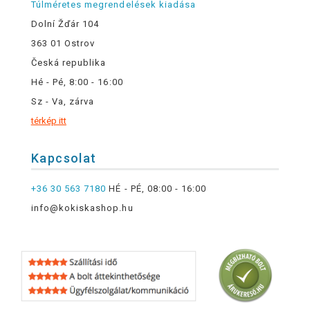
Túlméretes megrendelések kiadása
Dolní Žďár 104
363 01 Ostrov
Česká republika
Hé - Pé, 8:00 - 16:00
Sz - Va, zárva
térkép itt
Kapcsolat
+36 30 563 7180
HÉ - PÉ, 08:00 - 16:00
info@kokiskashop.hu