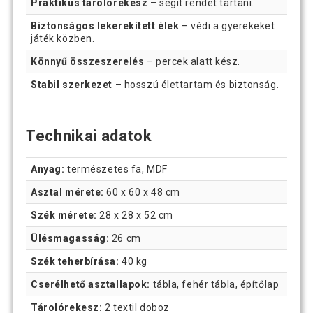
Praktikus tárolórekesz
– segít rendet tartani.
Biztonságos lekerekített élek
– védi a gyerekeket
játék közben.
Könnyű összeszerelés
– percek alatt kész.
Stabil szerkezet
– hosszú élettartam és biztonság.
Technikai adatok
Anyag:
természetes fa, MDF
Asztal mérete:
60 x 60 x 48 cm
Szék mérete:
28 x 28 x 52 cm
Ülésmagasság:
26 cm
Szék teherbírása:
40 kg
Cserélhető asztallapok:
tábla, fehér tábla, építőlap
Tárolórekesz:
2 textil doboz