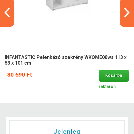
INFANTASTIC Pelenkázó szekrény WKOME08ws 113 x
53 x 101 cm
80 690 Ft
Kosárba
raktáron
Jelenleg