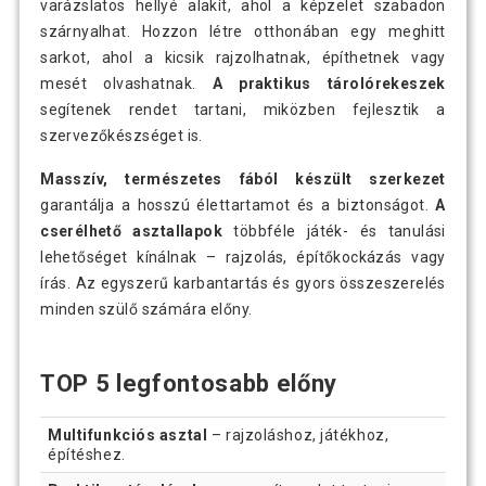
varázslatos hellyé alakít, ahol a képzelet szabadon
szárnyalhat. Hozzon létre otthonában egy meghitt
sarkot, ahol a kicsik rajzolhatnak, építhetnek vagy
mesét olvashatnak.
A praktikus tárolórekeszek
segítenek rendet tartani, miközben fejlesztik a
szervezőkészséget is.
Masszív, természetes fából készült szerkezet
garantálja a hosszú élettartamot és a biztonságot.
A
cserélhető asztallapok
többféle játék- és tanulási
lehetőséget kínálnak – rajzolás, építőkockázás vagy
írás. Az egyszerű karbantartás és gyors összeszerelés
minden szülő számára előny.
TOP 5 legfontosabb előny
Multifunkciós asztal
– rajzoláshoz, játékhoz,
építéshez.