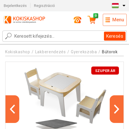
Bejelentkezés
Regisztráció
0
Menu
Keresés
Kokiskashop
Lakberendezés
Gyerekszoba
Bútorok
SZUPER ÁR