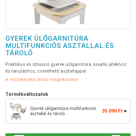
GYEREK ÜLŐGARNITÚRA
MULTIFUNKCIÓS ASZTALLAL ÉS
TÁROLÓ
Praktikus és stílusos gyerek ülőgarnitúra, kreatív játékhoz
és tanuláshoz, cserélhető asztallappal.
A részletesebb leírás megtekintése
Termékváltozatok
Gyerek ülőgarnitúra multifunkciós
35 090 Ft
asztallal és tároló
3 az 1-ben gyermekasztal és szék
37 690 Ft
LEGO®-típusú építőkészletek