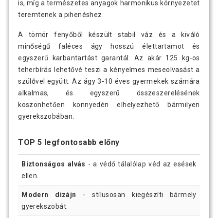
is, míg a természetes anyagok harmonikus környezetet
teremtenek a pihenéshez.
A tömör fenyőből készült stabil váz és a kiváló
minőségű faléces ágy hosszú élettartamot és
egyszerű karbantartást garantál. Az akár 125 kg-os
teherbírás lehetővé teszi a kényelmes meseolvasást a
szülővel együtt. Az ágy 3-10 éves gyermekek számára
alkalmas, és egyszerű összeszerelésének
köszönhetően könnyedén elhelyezhető bármilyen
gyerekszobában.
TOP 5 legfontosabb előny
Biztonságos alvás
- a védő tálalólap véd az esések
ellen.
Modern dizájn
- stílusosan kiegészíti bármely
gyerekszobát.