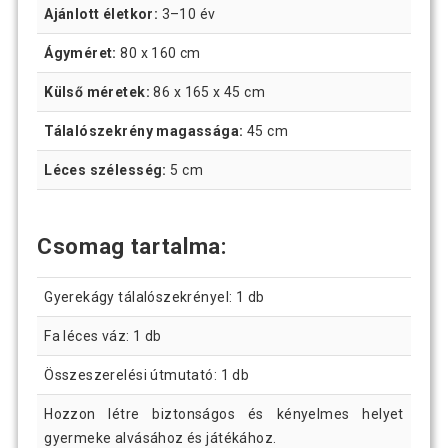
Ajánlott életkor:
3–10 év
Ágyméret:
80 x 160 cm
Külső méretek:
86 x 165 x 45 cm
Tálalószekrény magassága:
45 cm
Léces szélesség:
5 cm
Csomag tartalma:
Gyerekágy tálalószekrényel: 1 db
Fa léces váz: 1 db
Összeszerelési útmutató: 1 db
Hozzon létre biztonságos és kényelmes helyet
gyermeke alvásához és játékához.