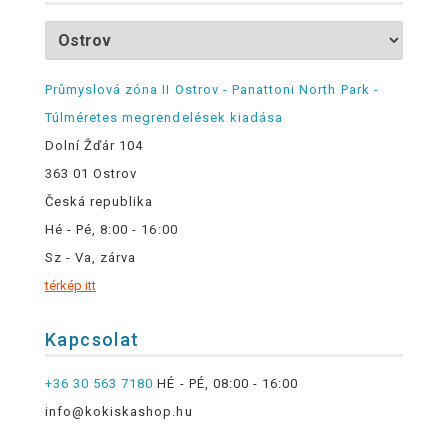
Průmyslová zóna II Ostrov - Panattoni North Park -
Túlméretes megrendelések kiadása
Dolní Žďár 104
363 01 Ostrov
Česká republika
Hé - Pé, 8:00 - 16:00
Sz - Va, zárva
térkép itt
Kapcsolat
+36 30 563 7180
HÉ - PÉ, 08:00 - 16:00
info@kokiskashop.hu