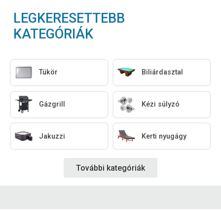
LEGKERESETTEBB
KATEGÓRIÁK
Tükör
Biliárdasztal
Gázgrill
Kézi súlyzó
Jakuzzi
Kerti nyugágy
További kategóriák