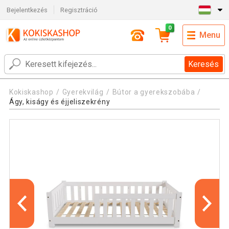
Bejelentkezés
Regisztráció
0
Menu
Keresés
Kokiskashop
Gyerekvilág
Bútor a gyerekszobába
Ágy, kiságy és éjjeliszekrény