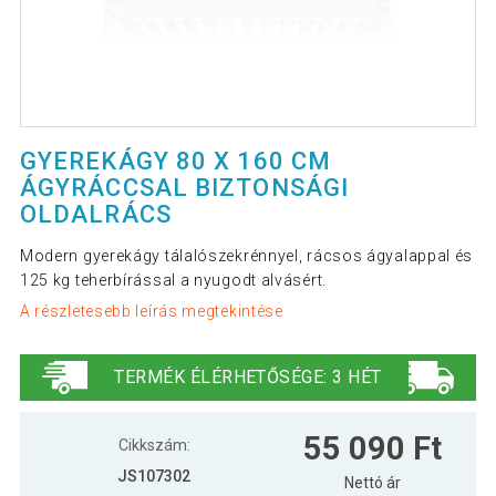
GYEREKÁGY 80 X 160 CM
ÁGYRÁCCSAL BIZTONSÁGI
OLDALRÁCS
Modern gyerekágy tálalószekrénnyel, rácsos ágyalappal és
125 kg teherbírással a nyugodt alvásért.
A részletesebb leírás megtekintése
TERMÉK ÉLÉRHETŐSÉGE: 3 HÉT
55 090 Ft
Cikkszám:
JS107302
Nettó ár