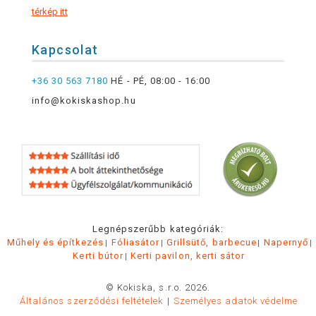
térkép itt
Kapcsolat
+36 30 563 7180
HÉ - PÉ, 08:00 - 16:00
info@kokiskashop.hu
Legnépszerűbb kategóriák:
Műhely és építkezés
Fóliasátor
Grillsütő, barbecue
Napernyő
Kerti bútor
Kerti pavilon, kerti sátor
© Kokiska, s.r.o. 2026.
Általános szerződési feltételek
Személyes adatok védelme