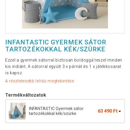
INFANTASTIC GYERMEK SÁTOR
TARTOZÉKOKKAL KÉK/SZÜRKE
Ezzel a gyermek sátorral biztosan boldoggá teszel minden
kis indiánt. A sátorral együtt 3 x párnát és 1 x játékkosarat
is kapsz.
A részletesebb leírás megtekintése
Termékváltozatok
INFANTASTIC Gyermek sátor
63 490 Ft
tartozékokkal kék/szürke
INFANTASTIC Gyermek sátor
66 090 Ft