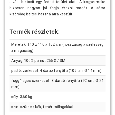
alvást biztosít egy fedett terület alatt. A kisgyermeke
biztosan nagyon jól fogja érezni magát. A sátor
kizárólag beltéri használatra készült.
Termék részletek:
Méretek: 110 x 110 x 162 cm (hosszúság x szélesség
x magasság).
Anyag: 100% pamut 255 G / SM
padlószerkezet: 4 darab fenyőfa (109 cm; Ø 14 mm)
függőleges szerkezet: 8 darab fenyőfa (92 cm; Ø 24
mm)
súly: 3,60 kg
szín: szürke / kék, fehér csillagokkal