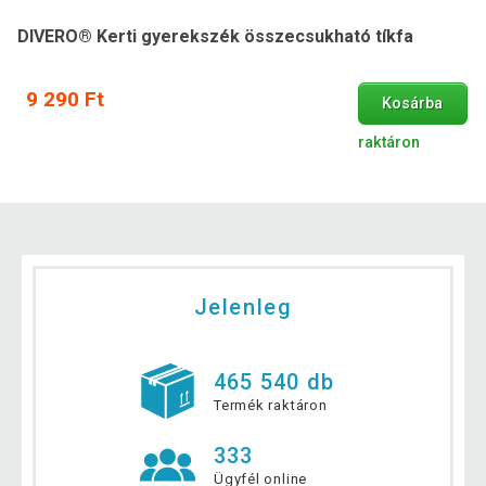
DIVERO® Kerti gyerekszék összecsukható tíkfa
9 290 Ft
Kosárba
raktáron
Jelenleg
465 540 db
Termék raktáron
333
Ügyfél online