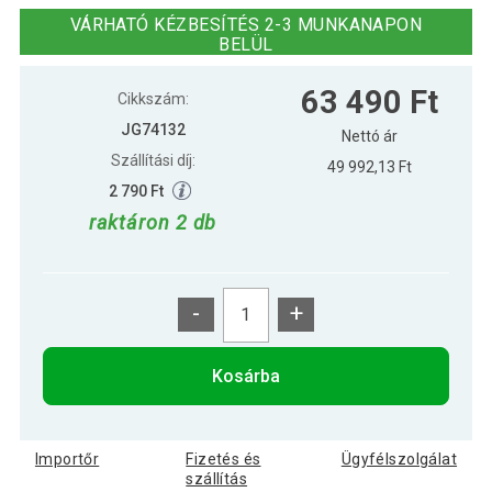
tartozékokkal rózsaszín/bézs
VÁRHATÓ KÉZBESÍTÉS 2-3 MUNKANAPON
BELÜL
63 490 Ft
Cikkszám:
JG74132
Nettó ár
Szállítási díj:
49 992,13 Ft
2 790 Ft
raktáron 2 db
-
+
Kosárba
Importőr
Fizetés és
Ügyfélszolgálat
szállítás