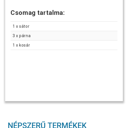
Csomag tartalma:
1 x sátor
3 x párna
1 x kosár
NÉPSZERŰ TERMÉKEK