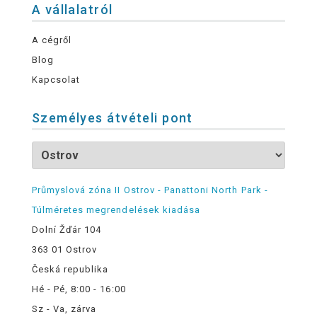
A vállalatról
A cégről
Blog
Kapcsolat
Személyes átvételi pont
Průmyslová zóna II Ostrov - Panattoni North Park -
Túlméretes megrendelések kiadása
Dolní Žďár 104
363 01 Ostrov
Česká republika
Hé - Pé, 8:00 - 16:00
Sz - Va, zárva