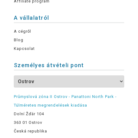
Affiliate program
A vállalatról
A cégről
Blog
Kapcsolat
Személyes átvételi pont
Průmyslová zóna II Ostrov - Panattoni North Park -
Túlméretes megrendelések kiadása
Dolní Žďár 104
363 01 Ostrov
Česká republika