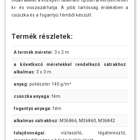
oldalfalakat a középen található cipzárral kényelmesen
ki- és visszazárhatja. A jobb tartósság érdekében a
csúszka és a fogantyú fémből készült.
Termék részletek:
A termék méretei:
3 x 2 m
a következő méretekkel rendelkező sátrakhoz
alkalmas:
3 x 3 m
anyag:
poliészter 140 g/m²
csúszka anyaga:
fém
fogantyú anyaga:
fém
alkalmas sátrakhoz:
M36866, M36860, M36842
tulajdonságai:
víztaszító, légáteresztő,