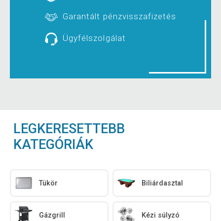
Garantált pénzvisszafizetés
Ügyfélszolgálat
LEGKERESETTEBB
KATEGÓRIÁK
Tükör
Biliárdasztal
Gázgrill
Kézi súlyzó