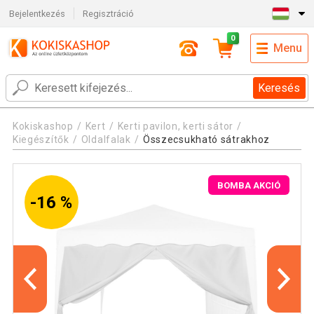
Bejelentkezés
Regisztráció
0
Menu
Keresés
Kokiskashop
Kert
Kerti pavilon, kerti sátor
Kiegészítők
Oldalfalak
Összecsukható sátrakhoz
BOMBA AKCIÓ
-16 %