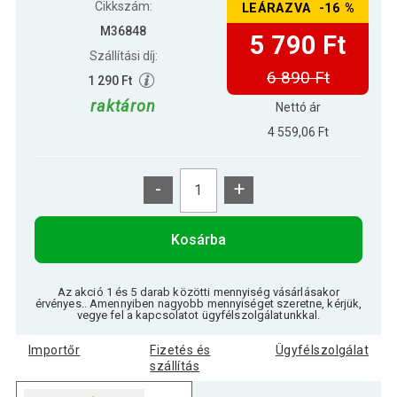
Cikkszám:
LEÁRAZVA -16 %
M36848
5 790 Ft
Szállítási díj:
6 890 Ft
1 290 Ft
raktáron
Nettó ár
4 559,06 Ft
-
+
Kosárba
Az akció 1 és 5 darab közötti mennyiség vásárlásakor
érvényes.. Amennyiben nagyobb mennyiséget szeretne, kérjük,
vegye fel a kapcsolatot ügyfélszolgálatunkkal.
Importőr
Fizetés és
Ügyfélszolgálat
szállítás