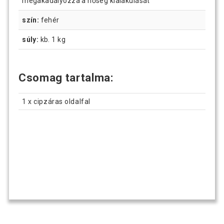
megakadályozza a hőség kialakulását
szín:
fehér
súly:
kb. 1 kg
Csomag tartalma:
1 x cipzáras oldalfal