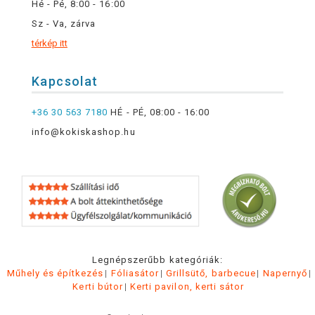
Hé - Pé, 8:00 - 16:00
Sz - Va, zárva
térkép itt
Kapcsolat
+36 30 563 7180
HÉ - PÉ, 08:00 - 16:00
info@kokiskashop.hu
Legnépszerűbb kategóriák:
Műhely és építkezés
Fóliasátor
Grillsütő, barbecue
Napernyő
Kerti bútor
Kerti pavilon, kerti sátor