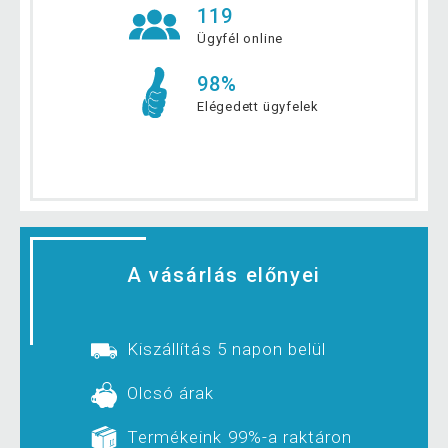
119
Ügyfél online
98%
Elégedett ügyfelek
A vásárlás előnyei
Kiszállítás 5 napon belül
Olcsó árak
Termékeink 99%-a raktáron