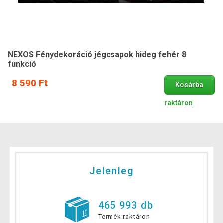
NEXOS Fénydekoráció jégcsapok hideg fehér 8
funkció
8 590 Ft
Kosárba
raktáron
Jelenleg
465 993 db
Termék raktáron