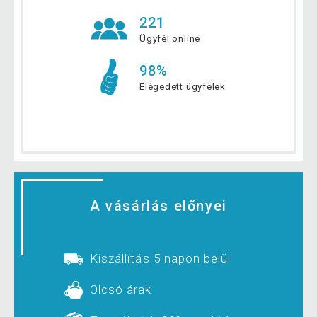
221
Ügyfél online
98%
Elégedett ügyfelek
A vásárlás előnyei
Kiszállítás 5 napon belül
Olcsó árak