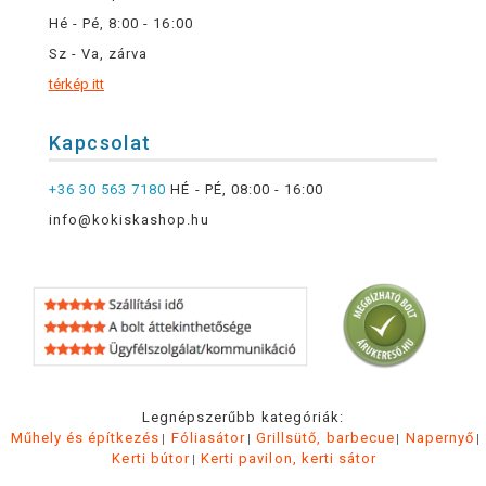
Hé - Pé, 8:00 - 16:00
Sz - Va, zárva
térkép itt
Kapcsolat
+36 30 563 7180
HÉ - PÉ, 08:00 - 16:00
info@kokiskashop.hu
Legnépszerűbb kategóriák:
Műhely és építkezés
Fóliasátor
Grillsütő, barbecue
Napernyő
Kerti bútor
Kerti pavilon, kerti sátor