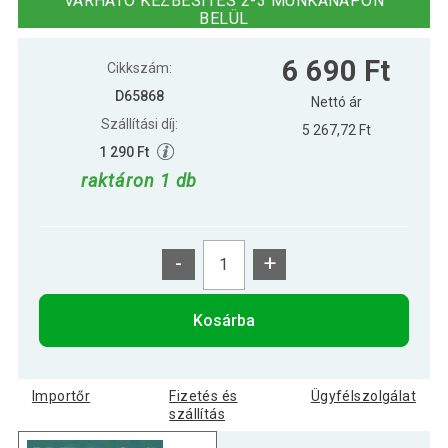
VÁRHATÓ KÉZBESÍTÉS 2-3 MUNKANAPON
BELÜL
NEXOS Karácsonyfa világítással 50
13 090 Ft
6 690 Ft
LED 90 cm
Cikkszám:
D65868
Nettó ár
Szállítási díj:
5 267,72 Ft
1 290 Ft
raktáron 1 db
-
+
Kosárba
Importőr
Fizetés és
Ügyfélszolgálat
szállítás