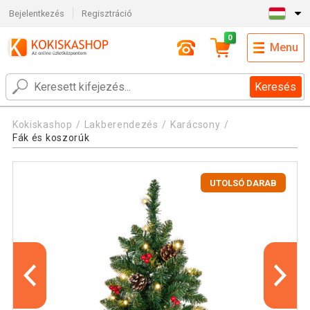
Bejelentkezés
Regisztráció
0
Menu
Keresés
Kokiskashop
Lakberendezés
Karácsony
Fák és koszorúk
UTOLSÓ DARAB