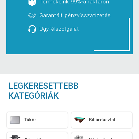
Termékeink 99%-a raktáron
Garantált pénzvisszafizetés
Ügyfélszolgálat
LEGKERESETTEBB
KATEGÓRIÁK
Tükör
Biliárdasztal