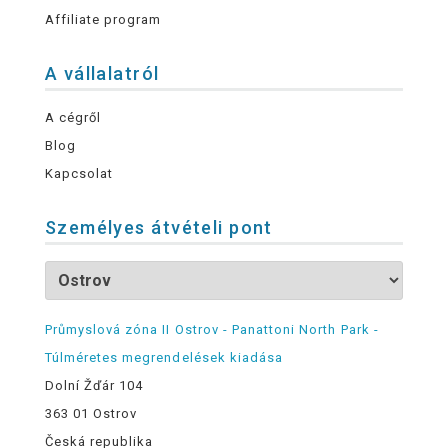
Affiliate program
A vállalatról
A cégről
Blog
Kapcsolat
Személyes átvételi pont
Průmyslová zóna II Ostrov - Panattoni North Park -
Túlméretes megrendelések kiadása
Dolní Žďár 104
363 01 Ostrov
Česká republika