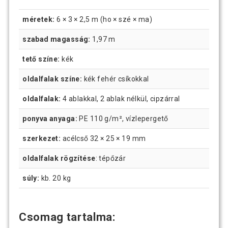
méretek:
6 × 3 × 2,5 m (ho × szé × ma)
szabad magasság:
1,97 m
tető színe:
kék
oldalfalak színe:
kék fehér csíkokkal
oldalfalak:
4 ablakkal, 2 ablak nélkül, cipzárral
ponyva anyaga:
PE 110 g/m², vízlepergető
szerkezet:
acélcső 32 × 25 × 19 mm
oldalfalak rögzítése
: tépőzár
súly:
kb. 20 kg
Csomag tartalma: