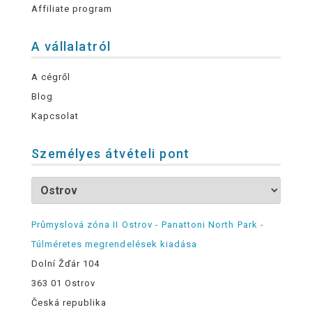
Affiliate program
A vállalatról
A cégről
Blog
Kapcsolat
Személyes átvételi pont
Průmyslová zóna II Ostrov - Panattoni North Park -
Túlméretes megrendelések kiadása
Dolní Žďár 104
363 01 Ostrov
Česká republika