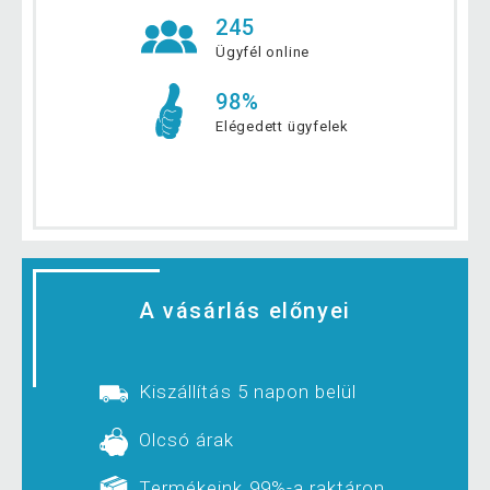
245
Ügyfél online
98%
Elégedett ügyfelek
A vásárlás előnyei
Kiszállítás 5 napon belül
Olcsó árak
Termékeink 99%-a raktáron