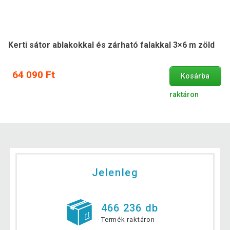
Kerti sátor ablakokkal és zárható falakkal 3×6 m zöld
64 090 Ft
Kosárba
raktáron
Jelenleg
466 236 db
Termék raktáron