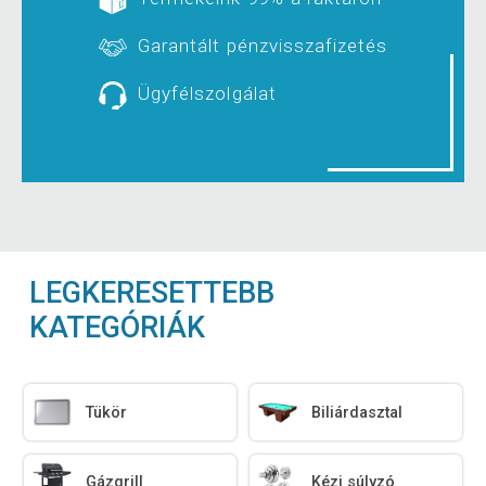
Garantált pénzvisszafizetés
Ügyfélszolgálat
LEGKERESETTEBB
KATEGÓRIÁK
Tükör
Biliárdasztal
Gázgrill
Kézi súlyzó