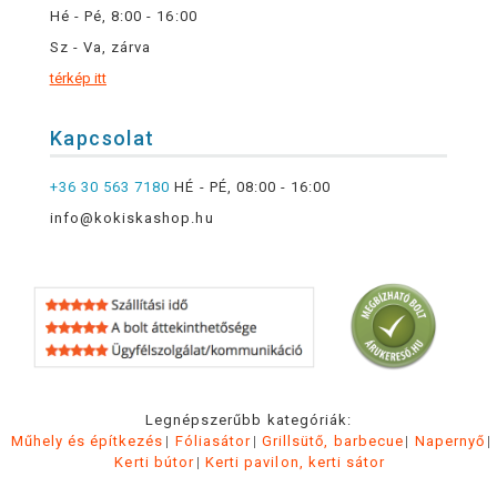
Hé - Pé, 8:00 - 16:00
Sz - Va, zárva
térkép itt
Kapcsolat
+36 30 563 7180
HÉ - PÉ, 08:00 - 16:00
info@kokiskashop.hu
Legnépszerűbb kategóriák:
Műhely és építkezés
Fóliasátor
Grillsütő, barbecue
Napernyő
Kerti bútor
Kerti pavilon, kerti sátor