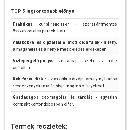
TOP 5 legfontosabb előnye
Praktikus kurblirendszer
- szerszámmentes
összeszerelés percek alatt.
Ablakokkal és cipzárral ellátott oldalfalak
- a fény,
a magánélet és a kényelmes belépés érdekében.
Vízlepergető ponyva
- véd a nap, a szél és az enyhe
eső ellen.
Kék-fehér dizájn
- klasszikus dizájn, amely nyilvános
rendezvényeken is felhívja magára a figyelmet.
Gazdaságos csomagolás és tárolás
- egyetlen
kompakt kartondobozban elfér.
Termék részletek: