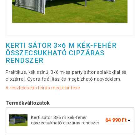
KERTI SÁTOR 3×6 M KÉK-FEHÉR
ÖSSZECSUKHATÓ CIPZÁRAS
RENDSZER
Praktikus, kék színű, 3×6 m-es party sátor ablakokkal és
cipzárral. Gyors felállítás és megbízható napvédelem.
A részletesebb leírás megtekintése
Termékváltozatok
Kerti sátor 3×6 m kék-fehér
64 990 Ft
összecsukható cipzáras rendszer
Kerti party sátor 3×6 m fehér