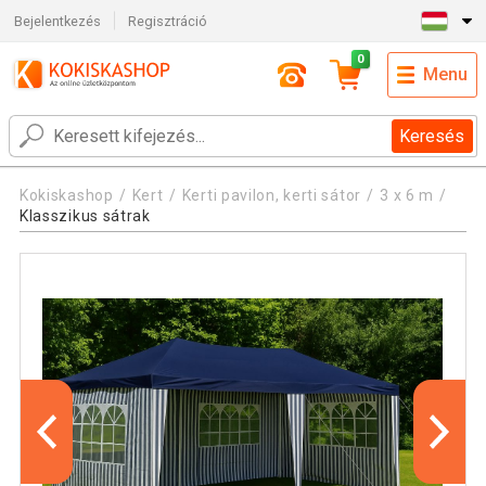
Bejelentkezés
Regisztráció
0
Menu
Keresés
Kokiskashop
Kert
Kerti pavilon, kerti sátor
3 x 6 m
Klasszikus sátrak