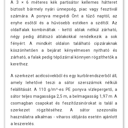
A 3 × 6 méteres kék partisátor kellemes hátteret
biztosít bármely nyári ünnepség, piac vagy fesztivál
számára. A ponyva megvédi Önt a tűző naptól, az
enyhe esőtől és a hűvösebb estéken a széltől. Az
oldalfalak kombináltak - kettő ablak nélkül zárható,
négy pedig átlátszó ablakokkal rendelkezik a sok
fényért. A mindkét oldalon található cipzáraknak
köszönhetően a bejárat kényelmesen nyitható és
zárható, a falak pedig tépőzárral könnyen rögzíthetők a
kerethez.
A szerkezet acélcsövekből és egy kurblirendszerből áll,
amely lehetővé teszi a sátor szerszámok nélküli
felállítását. A 110 g/m²-es PE ponyva vízlepergető, a
sátor teljes magassága 2,5 m, a belmagasság 1,97 m. A
csomagban csapokat és feszítőzsinórokat is talál a
szerkezet rögzítéséhez. A sátor szezonális
használatra alkalmas - viharos időjárás esetén ajánlott
a leszerelés.