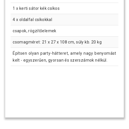
1 x kerti sátor kék csíkos
4 x oldalfal csíkokkal
csapok, rögzítőelemek
csomagméret: 21 x 27 x 108 cm, súly kb. 20 kg
Építsen olyan party-hátteret, amely nagy benyomást
kelt - egyszerűen, gyorsan és szerszámok nélkül.