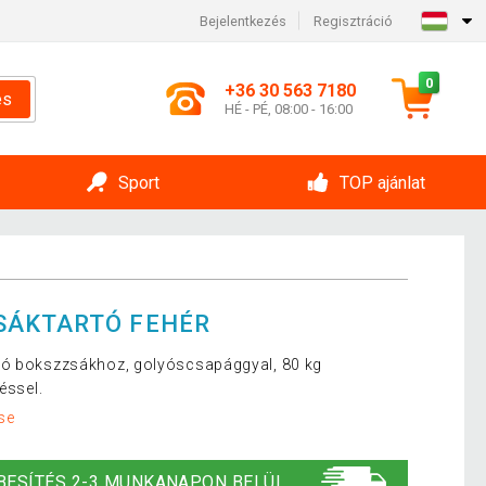
Bejelentkezés
Regisztráció
0
+36 30 563 7180
és
HÉ - PÉ, 08:00 - 16:00
Sport
TOP ajánlat
SÁKTARTÓ FEHÉR
tó bokszzsákhoz, golyóscsapággyal, 80 kg
éssel.
se
BESÍTÉS 2-3 MUNKANAPON BELÜL