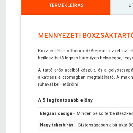
TERMÉKLEÍRÁS
Ú
MENNYEZETI BOXZSÁKTART
Hozzon létre otthoni edzőtermet ezzel az el
beilleszthető legyen bármilyen helyiségbe, legy
A tartó erős acélból készült, és a golyóscsa
alkatrész a csomagban megtalálható. A maximál
ruhával kell letörölni.
A 5 legfontosabb előny
Elegáns design
– Minden belső térbe illeszked
Nagy teherbírás –
Biztonságosan elbír akár 80 