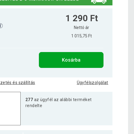
1 290 Ft
Nettó ár
1 015,75 Ft
Kosárba
izetés és szállítás
Ügyfélszolgálat
277
az ügyfél az alábbi terméket
rendelte