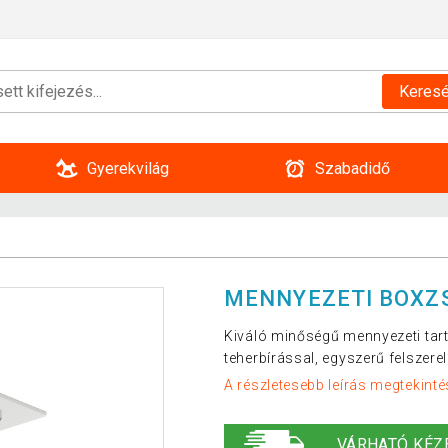
Keres
Gyerekvilág
Szabadidő
MENNYEZETI BOXZ
Kiváló minőségű mennyezeti tar
teherbírással, egyszerű felszerel
A részletesebb leírás megtekinté
VÁRHATÓ KÉZ