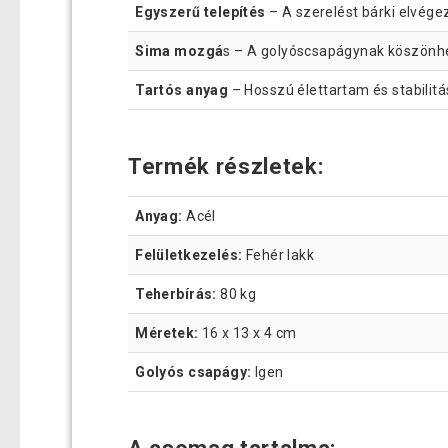
Egyszerű telepítés
– A szerelést bárki elvégez
Sima mozgá
s – A golyóscsapágynak köszönh
Tartós anyag
– Hosszú élettartam és stabilitá
Termék részletek:
Anyag:
Acél
Felületkezelés:
Fehér lakk
Teherbírás:
80 kg
Méretek:
16 x 13 x 4 cm
Golyós csapágy:
Igen