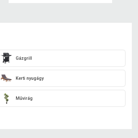
Gázgrill
Kerti nyugágy
Művirág