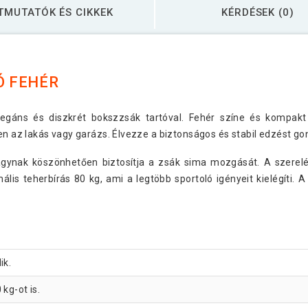
TMUTATÓK ÉS CIKKEK
KÉRDÉSEK (0)
Ó FEHÉR
egáns és diszkrét bokszzsák tartóval. Fehér színe és kompakt
en az lakás vagy garázs. Élvezze a biztonságos és stabil edzést go
págynak köszönhetően biztosítja a zsák sima mozgását. A szere
is teherbírás 80 kg, ami a legtöbb sportoló igényeit kielégíti. 
ik.
kg-ot is.