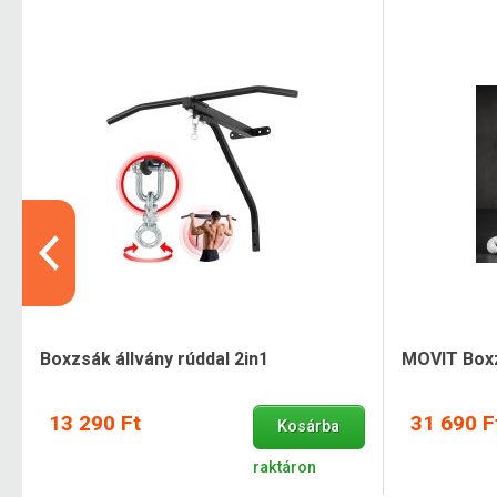
Boxzsák állvány rúddal 2in1
MOVIT Boxz
13 290 Ft
31 690 F
Kosárba
raktáron