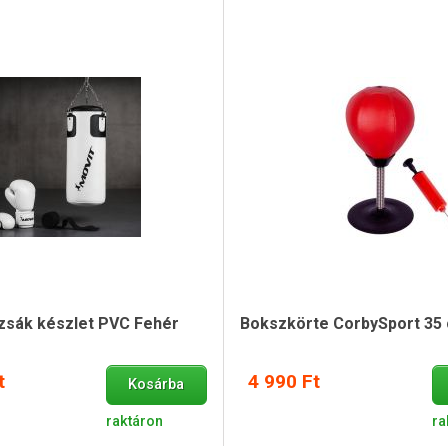
sák készlet PVC Fehér
Bokszkörte CorbySport 35
t
4 990 Ft
Kosárba
raktáron
ra