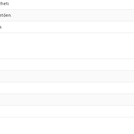
heti.
etően.
s.