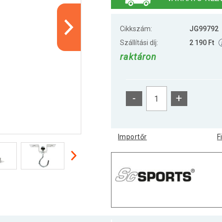
Cikkszám:
JG99792
Szállítási díj:
2 190 Ft
raktáron
-
+
Importőr
F