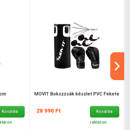
 cm
MOVIT Bokszzsák készlet PVC Fekete
28 990 Ft
Kosárba
Kosárba
ktáron
raktáron