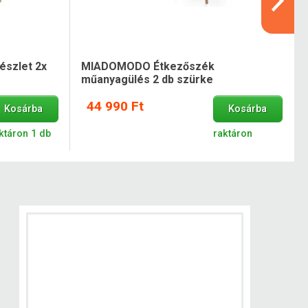
szlet 2x
MIADOMODO Étkezőszék
műanyagülés 2 db szürke
44 990 Ft
Kosárba
Kosárba
ktáron 1 db
raktáron