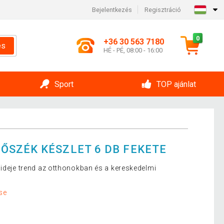
Bejelentkezés
Regisztráció
0
+36 30 563 7180
és
HÉ - PÉ, 08:00 - 16:00
Sport
TOP ajánlat
SZÉK KÉSZLET 6 DB FEKETE
 ideje trend az otthonokban és a kereskedelmi
se