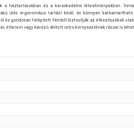
ek a háztartásokban és a kereskedelmi létesítményekben. Vint
akú ülés ergonomikus tartást kínál, és könnyen karbantartható
ól és gondosan felépített fémből biztosítják az étkezőszékek stabil
r, étterem vagy kávézó áhított retro környezetének részei is lehe