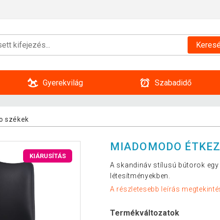
Keres
Gyerekvilág
Szabadidő
o székek
MIADOMODO ÉTKEZŐ
KIÁRUSÍTÁS
A skandináv stílusú bútorok egy
létesítményekben.
A részletesebb leírás megtekinté
Termékváltozatok