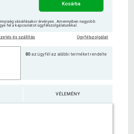
Kosárba
ennyiség vásárlásakor érvényes.. Amennyiben nagyobb
gye fel a kapcsolatot ügyfélszolgálatunkkal.
izetés és szállítás
Ügyfélszolgálat
80
az ügyfél az alábbi terméket rendelte
VÉLEMÉNY