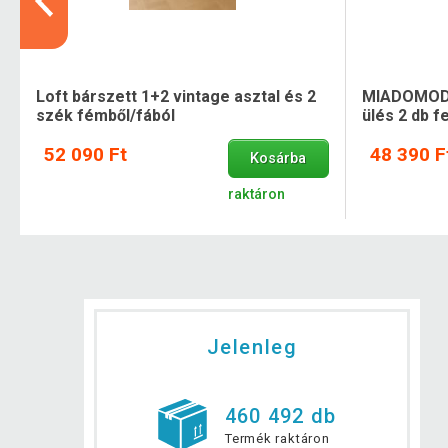
Loft bárszett 1+2 vintage asztal és 2
MIADOMODO
szék fémből/fából
ülés 2 db f
52 090 Ft
48 390 F
Kosárba
raktáron
Jelenleg
460 492 db
Termék raktáron