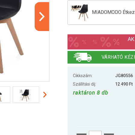
MIADOMODO Étkezős
MIADOMODO Étkezős
AK
MIADOMODO Étkezős
VÁRHATÓ KÉZ
Cikkszám:
JG80556
Szállítási díj:
12 490 Ft
raktáron 8 db