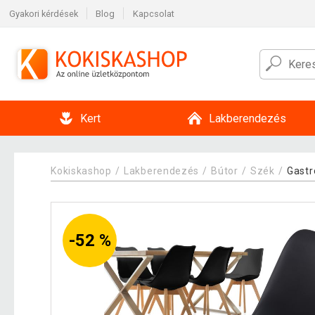
Gyakori kérdések
Blog
Kapcsolat
Kert
Lakberendezés
Kokiskashop
Lakberendezés
Bútor
Szék
Gastr
-52 %