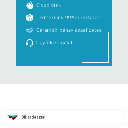
Olcsó árak
Termékeink 99%-a raktáron
Garantált pénzvisszafizetés
Ügyfélszolgálat
Biliárdasztal