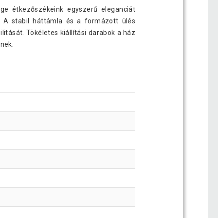
age étkezőszékeink egyszerű eleganciát
. A stabil háttámla és a formázott ülés
itását. Tökéletes kiállítási darabok a ház
tnek.