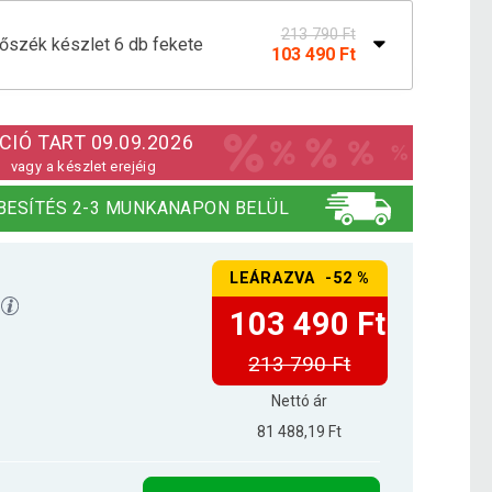
213 790 Ft
zék készlet 6 db fekete
103 490 Ft
209 890 Ft
zék készlet 6 db fehér
103 490 Ft
CIÓ TART 09.09.2026
vagy a készlet erejéig
212 990 Ft
zék készlet 6 db szürke
BESÍTÉS 2-3 MUNKANAPON BELÜL
103 490 Ft
LEÁRAZVA -52 %
103 490 Ft
213 790 Ft
Nettó ár
81 488,19 Ft