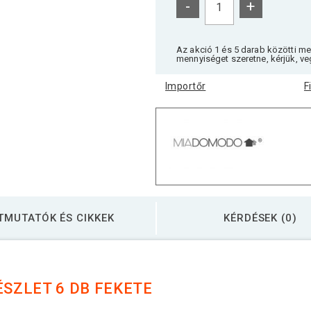
-
+
Az akció 1 és 5 darab közötti m
mennyiséget szeretne, kérjük, ve
Importőr
F
TMUTATÓK ÉS CIKKEK
KÉRDÉSEK (0)
SZLET 6 DB FEKETE