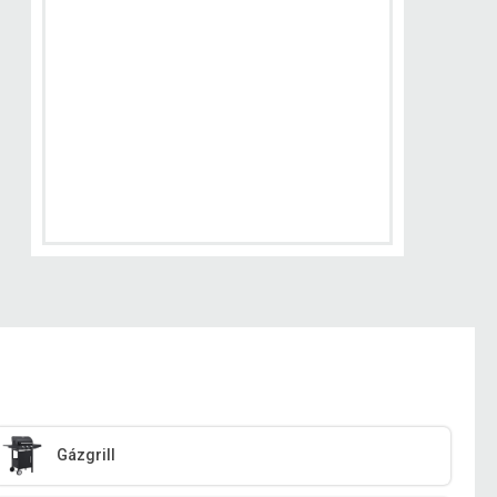
Gázgrill