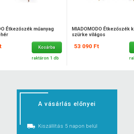
 Étkezőszék műanyag
MIADOMODO Étkezőszék ké
ehér
szürke világos
t
53 090 Ft
Kosárba
raktáron 1 db
ra
A vásárlás előnyei
Kiszállítás 5 napon belül