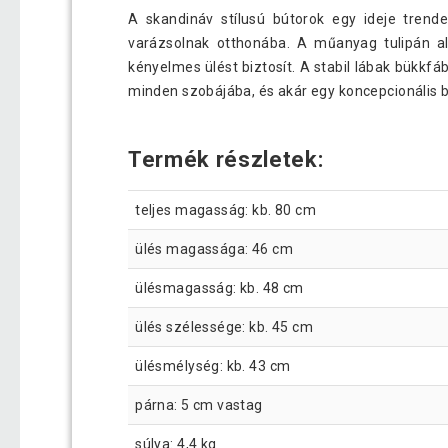
A skandináv stílusú bútorok egy ideje trend
varázsolnak otthonába. A műanyag tulipán al
kényelmes ülést biztosít. A stabil lábak bükkfáb
minden szobájába, és akár egy koncepcionális bá
Termék részletek:
teljes magasság: kb. 80 cm
ülés magassága: 46 cm
ülésmagasság: kb. 48 cm
ülés szélessége: kb. 45 cm
ülésmélység: kb. 43 cm
párna: 5 cm vastag
súlya: 4,4 kg