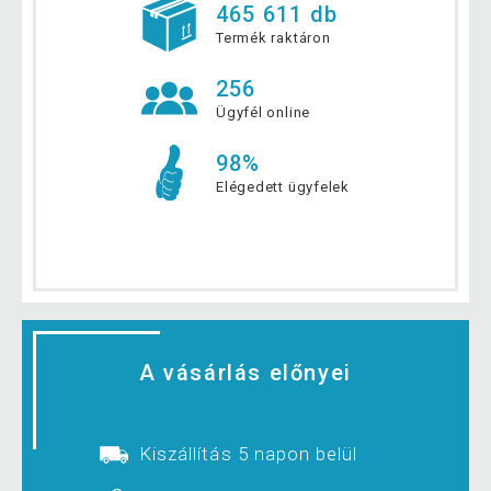
465 611 db
Termék raktáron
256
Ügyfél online
98%
Elégedett ügyfelek
A vásárlás előnyei
Kiszállítás 5 napon belül