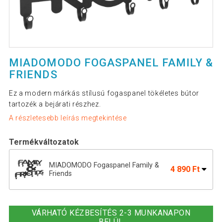
MIADOMODO FOGASPANEL FAMILY &
FRIENDS
Ez a modern márkás stílusú fogaspanel tökéletes bútor
tartozék a bejárati részhez.
A részletesebb leírás megtekintése
Termékváltozatok
MIADOMODO Fogaspanel Family &
4 890 Ft
Friends
3 090 Ft
MIADOMODO Fogaspanel 48 x 27 cm
VÁRHATÓ KÉZBESÍTÉS 2-3 MUNKANAPON
BELÜL