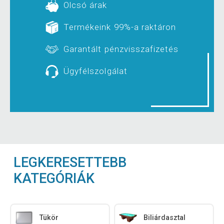
Olcsó árak
Termékeink 99%-a raktáron
Garantált pénzvisszafizetés
Ügyfélszolgálat
LEGKERESETTEBB
KATEGÓRIÁK
Tükör
Biliárdasztal