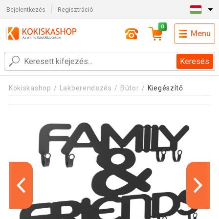
Bejelentkezés
Regisztráció
0
Menu
Keresés
Kokiskashop
Lakberendezés
Bútor
Kiegészítő