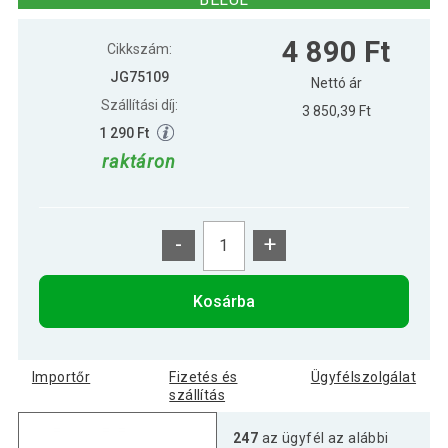
MIADOMODO Fogaspanel Home
10 790 Ft
4 890 Ft
Sweet Home
Cikkszám:
JG75109
Nettó ár
Szállítási díj:
MIADOMODO Fogaspanel Live Love
3 850,39 Ft
9 490 Ft
Laugh
1 290 Ft
raktáron
-
+
Kosárba
Importőr
Fizetés és
Ügyfélszolgálat
szállítás
247
az ügyfél az alábbi