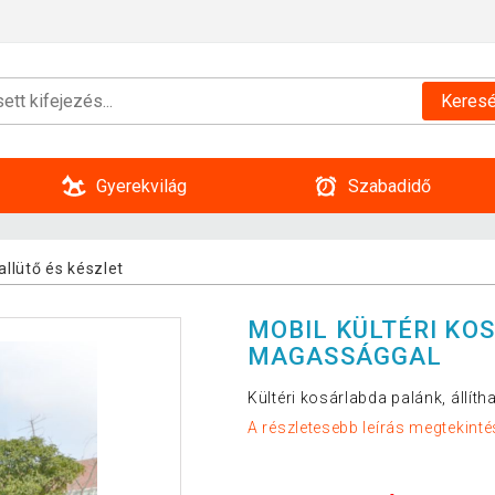
Keres
Gyerekvilág
Szabadidő
llütő és készlet
MOBIL KÜLTÉRI KO
MAGASSÁGGAL
Kültéri kosárlabda palánk, állít
A részletesebb leírás megtekinté