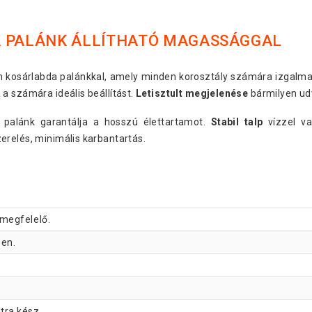
A PALÁNK ÁLLÍTHATÓ MAGASSÁGGAL
 kosárlabda palánkkal, amely minden korosztály számára izgalmas 
a számára ideális beállítást.
Letisztult megjelenése
bármilyen udv
palánk garantálja a hosszú élettartamot.
Stabil talp
vízzel va
erelés, minimális karbantartás.
megfelelő.
ben.
tra kész.