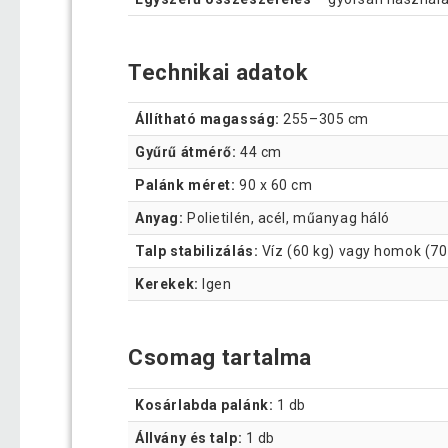
Technikai adatok
Állítható magasság:
255–305 cm
Gyűrű átmérő:
44 cm
Palánk méret:
90 x 60 cm
Anyag:
Polietilén, acél, műanyag háló
Talp stabilizálás:
Víz (60 kg) vagy homok (70
Kerekek:
Igen
Csomag tartalma
Kosárlabda palánk:
1 db
Állvány és talp:
1 db