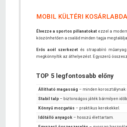
MOBIL KÜLTÉRI KOSÁRLABD
Élvezze a sportos pillanatokat
ezzel a modern
köszönhetően a család minden tagja megtalálja 
Erős acél szerkezet
és strapabíró műanyag 
megkönnyítik az áthelyezést. Egyszerű összesz
TOP 5 legfontosabb előny
Állítható magasság
– minden korosztálynak 
Stabil talp
– biztonságos játék bármilyen idő
Könnyű mozgatás
– praktikus kerekekkel.
Időtálló anyagok
– hosszú élettartam.
Egyszerű összeszerelés
– gyorsan használa