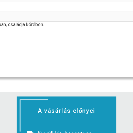
an, családja körében.
A vásárlás előnyei
Kiszállítás 5 napon belül