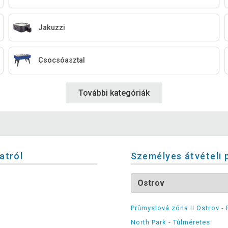
Jakuzzi
Csocsóasztal
További kategóriák
latról
Személyes átvételi 
Průmyslová zóna II Ostrov - 
North Park - Túlméretes