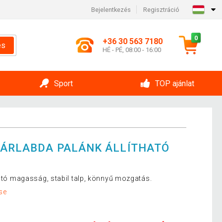
Bejelentkezés
Regisztráció
0
+36 30 563 7180
és
HÉ - PÉ, 08:00 - 16:00
Sport
TOP ajánlat
SÁRLABDA PALÁNK ÁLLÍTHATÓ
ható magasság, stabil talp, könnyű mozgatás.
se