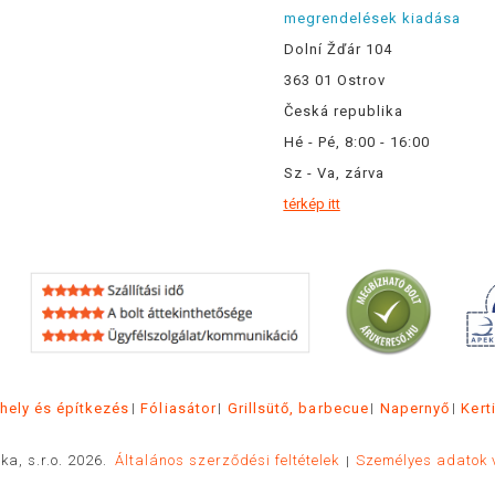
megrendelések kiadása
Dolní Žďár 104
363 01 Ostrov
Česká republika
Hé - Pé, 8:00 - 16:00
Sz - Va, zárva
térkép itt
hely és építkezés
Fóliasátor
Grillsütő, barbecue
Napernyő
Kert
ka, s.r.o. 2026.
Általános szerződési feltételek
Személyes adatok 