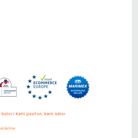
i bútor
Kerti pavilon, kerti sátor
védelme