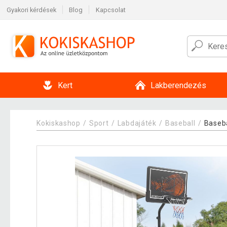
Gyakori kérdések
Blog
Kapcsolat
Kert
Lakberendezés
Kokiskashop
Sport
Labdajáték
Baseball
Baseba