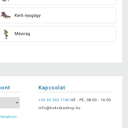
Kerti nyugágy
Művirág
pont
Kapcsolat
+36 30 563 7180
HÉ - PÉ, 08:00 - 16:00
info@kokiskashop.hu
Panattoni