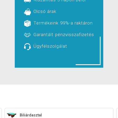
Olcsó árak
Termékeink 99%-a raktáron
Garantált pénzvisszafizetés
Ügyfélszolgálat
Biliárdasztal