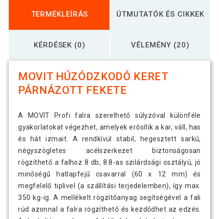
TERMÉKLEÍRÁS
ÚTMUTATÓK ÉS CIKKEK
KÉRDÉSEK (0)
VÉLEMÉNY (20)
MOVIT HÚZÓDZKODÓ KERET
PÁRNÁZOTT FEKETE
A MOVIT Profi falra szerelhető súlyzóval különféle
gyakorlatokat végezhet, amelyek erősítik a kar, váll, has
és hát izmait. A rendkívül stabil, hegesztett sarkú,
négyszögletes acélszerkezet biztonságosan
rögzíthető a falhoz 8 db, 8.8-as szilárdsági osztályú, jó
minőségű hatlapfejű csavarral (60 x 12 mm) és
megfelelő tiplivel (a szállítási terjedelemben), így max.
350 kg-ig. A mellékelt rögzítőanyag segítségével a fali
rúd azonnal a falra rögzíthető és kezdődhet az edzés.