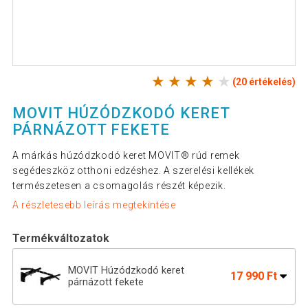
(20 értékelés)
MOVIT HÚZÓDZKODÓ KERET
PÁRNÁZOTT FEKETE
A márkás húzódzkodó keret MOVIT® rúd remek
segédeszköz otthoni edzéshez. A szerelési kellékek
természetesen a csomagolás részét képezik.
A részletesebb leírás megtekintése
Termékváltozatok
MOVIT Húzódzkodó keret
17 990 Ft
párnázott fekete