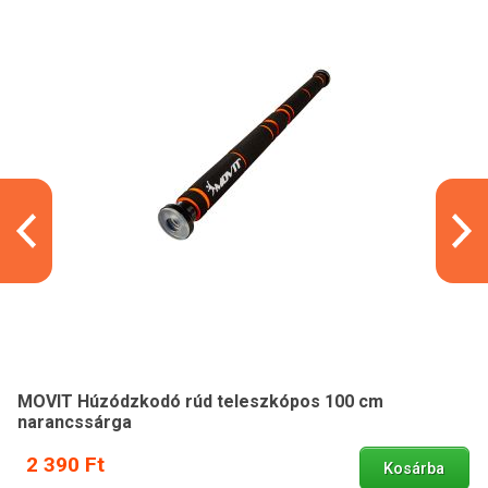
MOVIT Húzódzkodó rúd teleszkópos 100 cm
narancssárga
2 390 Ft
Kosárba