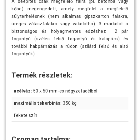
A beépítés csak megfelelő falra (pl. betonba vagy
kőbe) megengedett, amely megfelel a megfelelő
súlyterhelésnek (nem alkalmas gipszkarton falakra,
üreges válaszfalakra vagy vakolatba). 3 markolat a
biztonságos és hólyagmentes edzéshez 2 pár
fogantyú (széles felső fogantyú és kalapács) és
további habpárnázás a rúdon (szilárd felső és alsó
fogantyúk).
Termék részletek:
acélváz:
50 x 50 mm-es négyzetacélból
maximális teherbírás:
350 kg
fekete szín
Csomag tartalma: