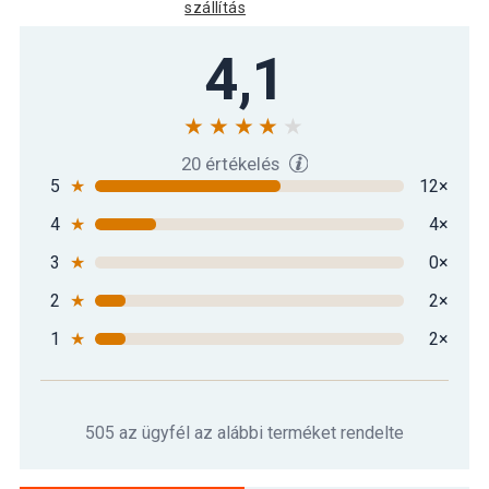
szállítás
4,1
20 értékelés
5
★
12×
4
★
4×
3
★
0×
2
★
2×
1
★
2×
505 az ügyfél az alábbi terméket rendelte