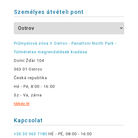
Személyes átvételi pont
Průmyslová zóna II Ostrov - Panattoni North Park -
Túlméretes megrendelések kiadása
Dolní Žďár 104
363 01 Ostrov
Česká republika
Hé - Pé, 8:00 - 16:00
Sz - Va, zárva
térkép itt
Kapcsolat
+36 30 563 7180
HÉ - PÉ, 08:00 - 16:00