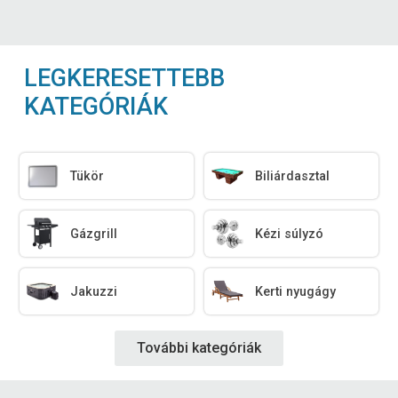
LEGKERESETTEBB
KATEGÓRIÁK
Tükör
Biliárdasztal
Gázgrill
Kézi súlyzó
Jakuzzi
Kerti nyugágy
További kategóriák