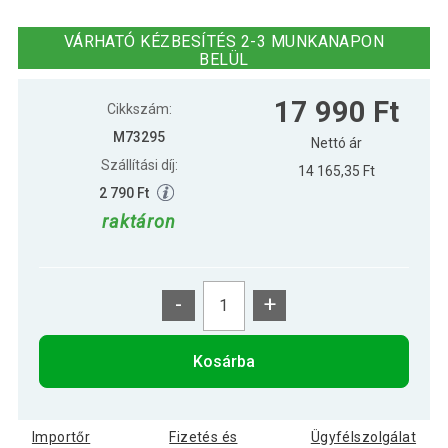
MOVIT Húzódzkodó rúd párnázott
18 290 Ft
fehér
VÁRHATÓ KÉZBESÍTÉS 2-3 MUNKANAPON
BELÜL
17 990 Ft
Cikkszám:
M73295
Nettó ár
Szállítási díj:
14 165,35 Ft
2 790 Ft
raktáron
-
+
Kosárba
Importőr
Fizetés és
Ügyfélszolgálat