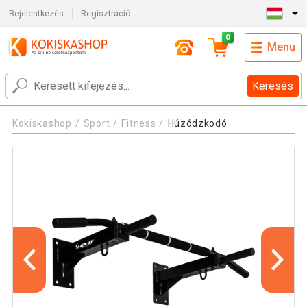
Bejelentkezés
Regisztráció
0
Menu
Keresés
Kokiskashop
Sport
Fitness
Húzódzkodó