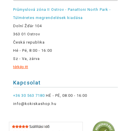
Průmyslová zóna II Ostrov - Panattoni North Park -
Túlméretes megrendelések kiadása
Dolní Žďár 104
363 01 Ostrov
Česká republika
Hé - Pé, 8:00 - 16:00
Sz - Va, zárva
térkép itt
Kapcsolat
+36 30 563 7180
HÉ - PÉ, 08:00 - 16:00
info@kokiskashop.hu