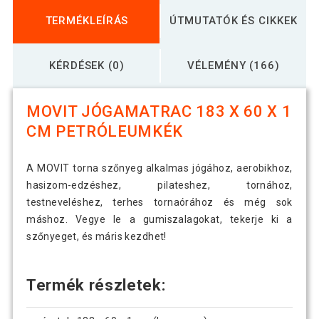
TERMÉKLEÍRÁS
ÚTMUTATÓK ÉS CIKKEK
KÉRDÉSEK (0)
VÉLEMÉNY (166)
MOVIT JÓGAMATRAC 183 X 60 X 1
CM PETRÓLEUMKÉK
A MOVIT torna szőnyeg alkalmas jógához, aerobikhoz,
hasizom-edzéshez, pilateshez, tornához,
testneveléshez, terhes tornaórához és még sok
máshoz. Vegye le a gumiszalagokat, tekerje ki a
szőnyeget, és máris kezdhet!
Termék részletek: