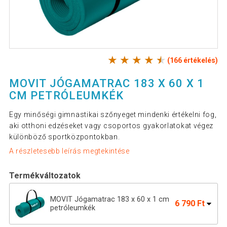
(166 értékelés)
MOVIT JÓGAMATRAC 183 X 60 X 1
CM PETRÓLEUMKÉK
Egy minőségi gimnastikai szőnyeget mindenki értékelni fog,
aki otthoni edzéseket vagy csoportos gyakorlatokat végez
különböző sportközpontokban.
A részletesebb leírás megtekintése
Termékváltozatok
MOVIT Jógamatrac 183 x 60 x 1 cm
6 790 Ft
petróleumkék