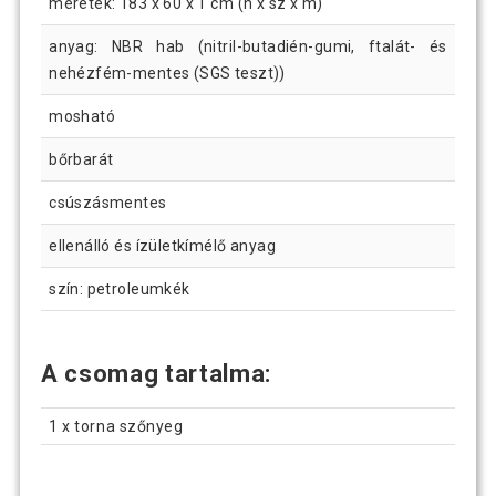
méretek: 183 x 60 x 1 cm (h x sz x m)
anyag: NBR hab (nitril-butadién-gumi, ftalát- és
nehézfém-mentes (SGS teszt))
mosható
bőrbarát
csúszásmentes
ellenálló és ízületkímélő anyag
szín: petroleumkék
A csomag tartalma:
1 x torna szőnyeg