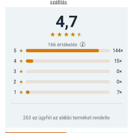
szállítás
Jógamatrac MOVIT® 183 x 60 x 1 cm
4,7
6 690 Ft
sötétkék
Jógamatrac MOVIT® 183 x 60 x 1 cm
6 790 Ft
sötétzöld
166 értékelés
5
★
144×
4
★
15×
MOVIT Jógamatrac 183 x 60 x 1 cm
6 490 Ft
baracksárga
3
★
0×
2
★
0×
1
★
7×
263 az ügyfél az alábbi terméket rendelte