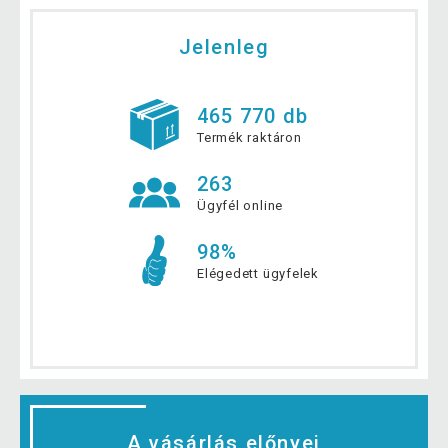
Jelenleg
465 770 db
Termék raktáron
263
Ügyfél online
98%
Elégedett ügyfelek
A vásárlás előnyei