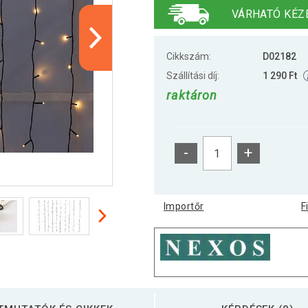
VÁRHATÓ KÉZ
Cikkszám:
D02182
Szállítási díj:
1 290 Ft
raktáron
-
+
Importőr
F