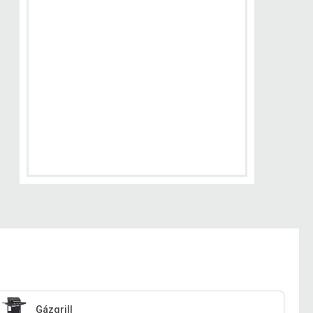
Gázgrill