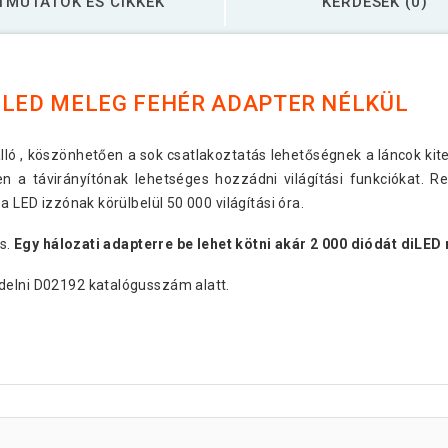
TMUTATÓK ÉS CIKKEK
KÉRDÉSEK (0)
 LED MELEG FEHÉR ADAPTER NÉLKÜL
ló , köszönhetően a sok csatlakoztatás lehetőségnek a láncok kiter
 a távirányítónak lehetséges hozzádni világítási funkciókat. 
a LED izzónak körülbelül 50 000 világítási óra.
is.
Egy hálozati adapterre be lehet kötni akár 2 000 diódát diLED
delni D02192 katalógusszám alatt.