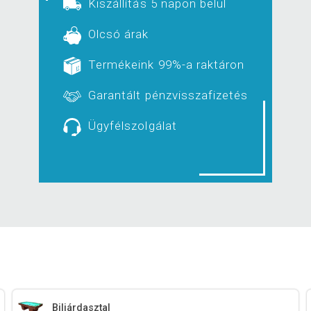
Kiszállítás 5 napon belül
Olcsó árak
Termékeink 99%-a raktáron
Garantált pénzvisszafizetés
Ügyfélszolgálat
Biliárdasztal