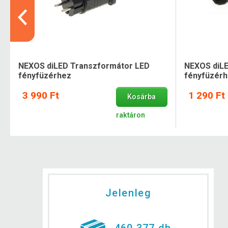
NEXOS diLED Transzformátor LED
NEXOS diLE
fényfüzérhez
fényfüzér
3 990 Ft
1 290 Ft
Kosárba
raktáron
Jelenleg