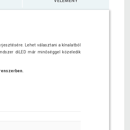
VÉLEMÉNY
jesztésére. Lehet választani a kínalatból
Rendszer diLED már minőséggel közeledik
 renszerben.