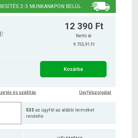
BESÍTÉS 2-3 MUNKANAPON BELÜL
12 390 Ft
Nettó ár
9 755,91 Ft
Kosárba
izetés és szállítás
Ügyfélszolgálat
533
az ügyfél az alábbi terméket
rendelte