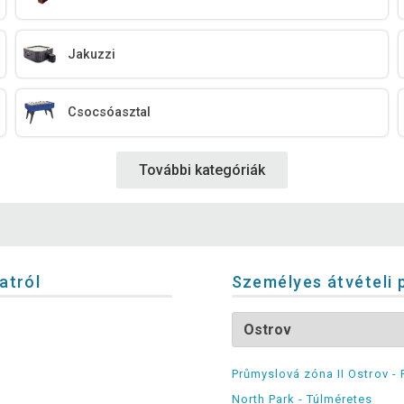
Jakuzzi
Csocsóasztal
További kategóriák
latról
Személyes átvételi 
Průmyslová zóna II Ostrov - 
North Park - Túlméretes