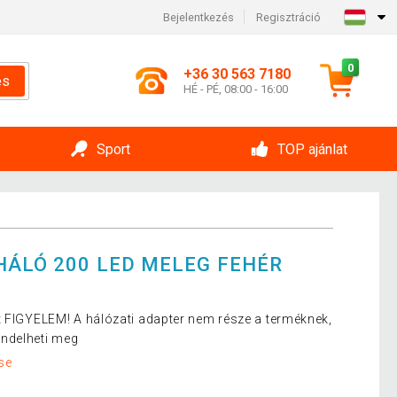
Bejelentkezés
Regisztráció
0
+36 30 563 7180
és
HÉ - PÉ, 08:00 - 16:00
Sport
TOP ajánlat
HÁLÓ 200 LED MELEG FEHÉR
t FIGYELEM! A hálózati adapter nem része a terméknek,
ndelheti meg
se