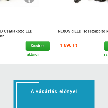
D Csatlakozó LED
NEXOS diLED Hosszabbító k
hez
1 690 Ft
Kosárba
raktáron
ra
A vásárlás előnyei