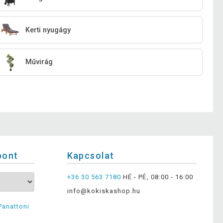
Kerti nyugágy
Művirág
pont
Kapcsolat
+36 30 563 7180
HÉ - PÉ, 08:00 - 16:00
info@kokiskashop.hu
Panattoni