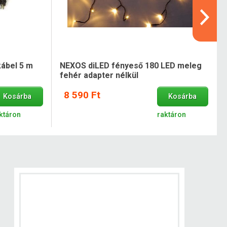
ábel 5 m
NEXOS diLED fényeső 180 LED meleg
fehér adapter nélkül
8 590 Ft
Kosárba
Kosárba
ktáron
raktáron