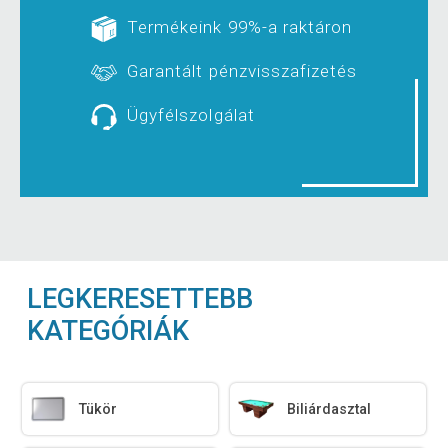
Termékeink 99%-a raktáron
Garantált pénzvisszafizetés
Ügyfélszolgálat
LEGKERESETTEBB
KATEGÓRIÁK
Tükör
Biliárdasztal