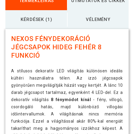
TERMÉKLEÍRÁS
ÚTMUTATÓK ÉS CIKKEK
KÉRDÉSEK (1)
VÉLEMÉNY
NEXOS FÉNYDEKORÁCIÓ
JÉGCSAPOK HIDEG FEHÉR 8
FUNKCIÓ
A stílusos dekoratív LED világítás különösen ideális
kültéri használatra télen. Az izzó jégcsapok
gyönyörűen megvilágítják házát vagy kertjét. A lánc 10
darab jégcsapot tartalmaz, egyenként 4 LED-del. Ez a
dekoratív világítás
8 fénymódot kínál
- fény, villogó,
csordogáló hatás, majd különböző villogási
időintervallumok. A világításnak nincs memória
funkciója. Ezzel a világítással akár 80%-kal energiát
takaríthat meg a hagyományos izzókhoz képest. A