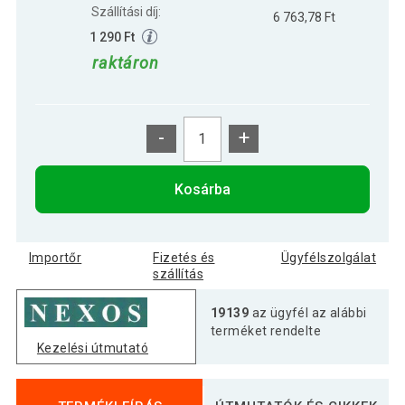
Szállítási díj:
6 763,78 Ft
1 290 Ft
raktáron
-
+
Kosárba
Importőr
Fizetés és
Ügyfélszolgálat
szállítás
19139
az ügyfél az alábbi
terméket rendelte
Kezelési útmutató