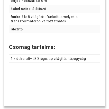
teljes hossza:
kb 8 m
kábel színe:
átlátszó
funkciók:
8 világítási funkció, amelyek a
transzformátoron változtathatók
időzítő
Csomag tartalma:
1 x dekoratív LED jégcsap világítás tápegység