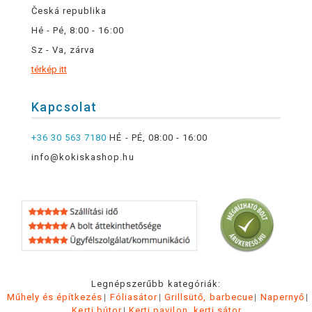
Česká republika
Hé - Pé, 8:00 - 16:00
Sz - Va, zárva
térkép itt
Kapcsolat
+36 30 563 7180
HÉ - PÉ, 08:00 - 16:00
info@kokiskashop.hu
Legnépszerűbb kategóriák:
Műhely és építkezés
Fóliasátor
Grillsütő, barbecue
Napernyő
Kerti bútor
Kerti pavilon, kerti sátor