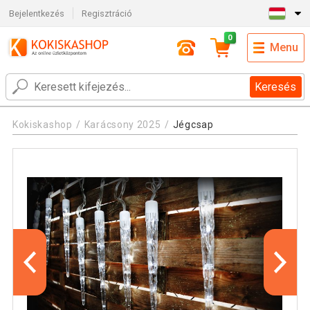
Bejelentkezés
Regisztráció
0
Menu
Keresés
Kokiskashop
Karácsony 2025
Jégcsap