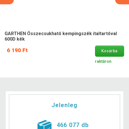
GARTHEN Összecsukható kempingszék italtartóval
600D kék
6 190 Ft
Kosárba
raktáron
Jelenleg
466 077 db