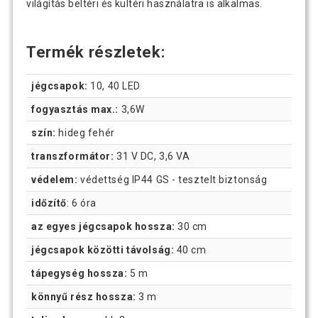
világítás beltéri és kültéri használatra is alkalmas.
Termék részletek:
jégcsapok:
10, 40 LED
fogyasztás max.:
3,6W
szín:
hideg fehér
transzformátor:
31 V DC, 3,6 VA
védelem:
védettség IP44 GS - tesztelt biztonság
időzítő
: 6 óra
az egyes jégcsapok hossza:
30 cm
jégcsapok közötti távolság:
40 cm
tápegység hossza:
5 m
könnyű rész hossza:
3 m