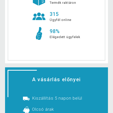
Termék raktáron
315
Ügyfél online
98%
Elégedett ügyfelek
A vásárlás előnyei
Kiszállítás 5 napon belül
Olcsó árak