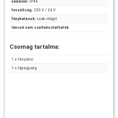
védelem:
IP44
feszültség:
230 V / 24 V
fényhatások:
csak világít
láncok nem csatlakoztathatók
Csomag tartalma:
1 x fénylánc
1 x tápegység