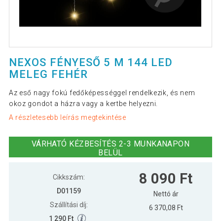
NEXOS FÉNYESŐ 5 M 144 LED
MELEG FEHÉR
Az eső nagy fokú fedőképességgel rendelkezik, és nem
okoz gondot a házra vagy a kertbe helyezni.
A részletesebb leírás megtekintése
VÁRHATÓ KÉZBESÍTÉS 2-3 MUNKANAPON
BELÜL
8 090 Ft
Cikkszám:
D01159
Nettó ár
Szállítási díj:
6 370,08 Ft
1 290 Ft