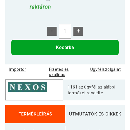
raktáron
-
+
Kosárba
Importőr
Fizetés és
Ügyfélszolgálat
szállítás
1161
az ügyfél az alábbi
terméket rendelte
TERMÉKLEÍRÁS
ÚTMUTATÓK ÉS CIKKEK