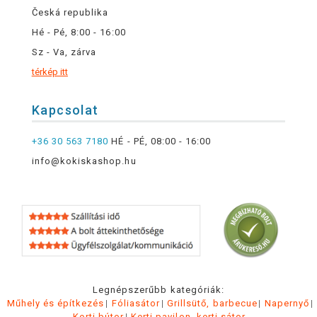
Česká republika
Hé - Pé, 8:00 - 16:00
Sz - Va, zárva
térkép itt
Kapcsolat
+36 30 563 7180
HÉ - PÉ, 08:00 - 16:00
info@kokiskashop.hu
Legnépszerűbb kategóriák:
Műhely és építkezés
Fóliasátor
Grillsütő, barbecue
Napernyő
Kerti bútor
Kerti pavilon, kerti sátor