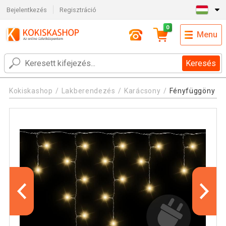
Bejelentkezés
Regisztráció
0
Menu
Keresés
Kokiskashop
Lakberendezés
Karácsony
Fényfüggöny