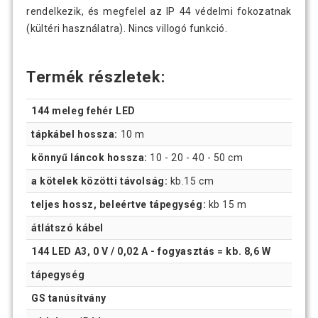
rendelkezik, és megfelel az IP 44 védelmi fokozatnak
(kültéri használatra). Nincs villogó funkció.
Termék részletek:
144 meleg fehér LED
tápkábel hossza:
10 m
könnyű láncok hossza:
10 - 20 - 40 - 50 cm
a kötelek közötti távolság:
kb.15 cm
teljes hossz, beleértve tápegység:
kb 15 m
átlátszó kábel
144 LED A3, 0 V / 0,02 A - fogyasztás = kb. 8,6 W
tápegység
GS tanúsítvány