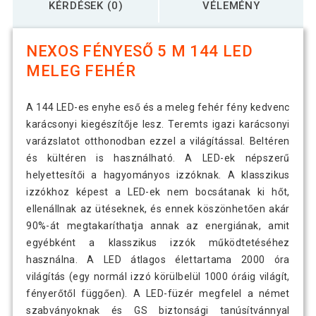
KÉRDÉSEK (0)
VÉLEMÉNY
NEXOS FÉNYESŐ 5 M 144 LED
MELEG FEHÉR
A 144 LED-es enyhe eső és a meleg fehér fény kedvenc
karácsonyi kiegészítője lesz. Teremts igazi karácsonyi
varázslatot otthonodban ezzel a világítással. Beltéren
és kültéren is használható. A LED-ek népszerű
helyettesítői a hagyományos izzóknak. A klasszikus
izzókhoz képest a LED-ek nem bocsátanak ki hőt,
ellenállnak az ütéseknek, és ennek köszönhetően akár
90%-át megtakaríthatja annak az energiának, amit
egyébként a klasszikus izzók működtetéséhez
használna. A LED átlagos élettartama 2000 óra
világítás (egy normál izzó körülbelül 1000 óráig világít,
fényerőtől függően). A LED-füzér megfelel a német
szabványoknak és GS biztonsági tanúsítvánnyal