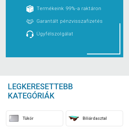
Termékeink 99%-a raktáron
Garantált pénzvisszafizetés
Ügyfélszolgálat
LEGKERESETTEBB
KATEGÓRIÁK
Tükör
Biliárdasztal