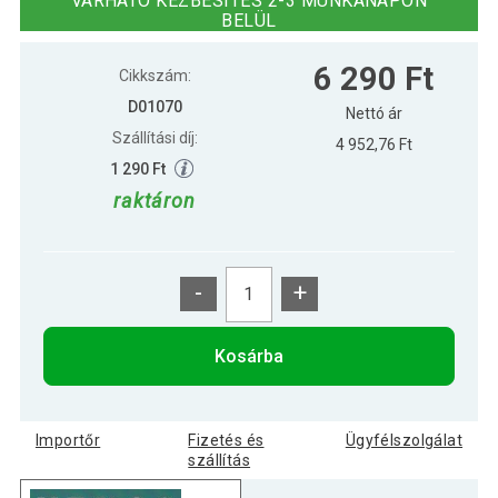
VÁRHATÓ KÉZBESÍTÉS 2-3 MUNKANAPON
BELÜL
NEXOS Világítás 50 LED Meleg fehér 5
3 390 Ft
6 290 Ft
m
Cikkszám:
D01070
Nettó ár
Szállítási díj:
4 952,76 Ft
1 290 Ft
raktáron
-
+
Kosárba
Importőr
Fizetés és
Ügyfélszolgálat
szállítás