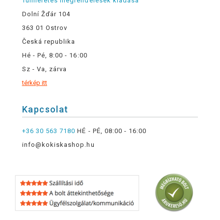
Túlméretes megrendelések kiadása
Dolní Žďár 104
363 01 Ostrov
Česká republika
Hé - Pé, 8:00 - 16:00
Sz - Va, zárva
térkép itt
Kapcsolat
+36 30 563 7180
HÉ - PÉ, 08:00 - 16:00
info@kokiskashop.hu