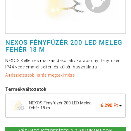
NEXOS FÉNYFÜZÉR 200 LED MELEG
FEHÉR 18 M
NEXOS Kellemes márkás dekoratív karácsonyi fényfüzér
IP44 védelemmel beltéri és kültéri használatra
A részletesebb leírás megtekintése
Termékváltozatok
NEXOS Fényfüzér 200 LED Meleg
6 290 Ft
fehér 18 m
NEXOS Fényfüzér 100 LED Meleg fehér
4 190 Ft
10 m