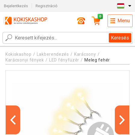
Bejelentkezés
Regisztráció
0
Menu
Keresés
Kokiskashop
Lakberendezés
Karácsony
Karácsonyi fények
LED fényfüzér
Meleg fehér