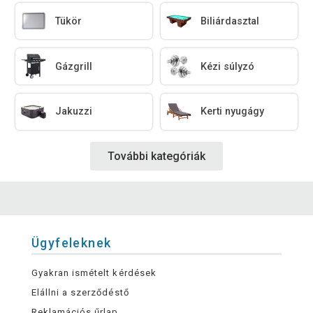
Tükör
Biliárdasztal
Gázgrill
Kézi súlyzó
Jakuzzi
Kerti nyugágy
További kategóriák
Ügyfeleknek
Gyakran ismételt kérdések
Elállni a szerződéstő
Reklamációs űrlap