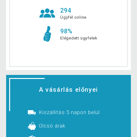
294
Ügyfél online
98%
Elégedett ügyfelek
A vásárlás előnyei
Kiszállítás 5 napon belül
Olcsó árak