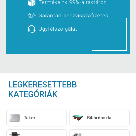
Termékeink 99%-a raktáron
Garantált pénzvisszafizetés
Ügyfélszolgálat
LEGKERESETTEBB
KATEGÓRIÁK
Tükör
Biliárdasztal