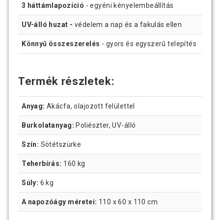
3 háttámlapozíció
- egyéni kényelembeállítás
UV-álló huzat -
védelem a nap és a fakulás ellen
Könnyű összeszerelés
- gyors és egyszerű telepítés
Termék részletek:
Anyag:
Akácfa, olajozott felülettel
Burkolatanyag:
Poliészter, UV-álló
Szín:
Sötétszürke
Teherbírás:
160 kg
Súly:
6 kg
A napozóágy méretei:
110 x 60 x 110 cm