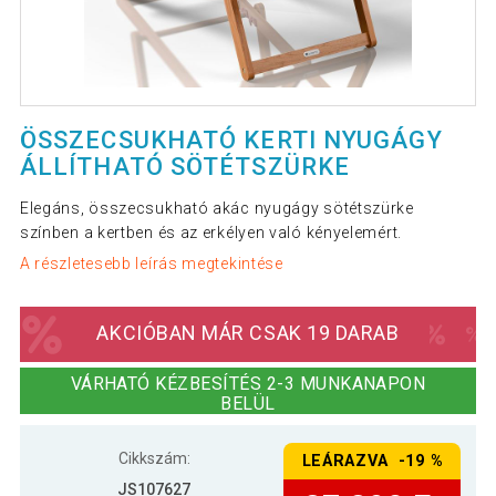
ÖSSZECSUKHATÓ KERTI NYUGÁGY
ÁLLÍTHATÓ SÖTÉTSZÜRKE
Elegáns, összecsukható akác nyugágy sötétszürke
színben a kertben és az erkélyen való kényelemért.
A részletesebb leírás megtekintése
AKCIÓBAN MÁR CSAK 19 DARAB
VÁRHATÓ KÉZBESÍTÉS 2-3 MUNKANAPON
BELÜL
Cikkszám:
LEÁRAZVA -19 %
JS107627