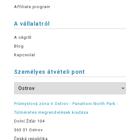
Affiliate program
A vállalatról
A cégről
Blog
Kapcsolat
Személyes átvételi pont
Průmyslová zóna II Ostrov - Panattoni North Park -
Túlméretes megrendelések kiadása
Dolní Žďár 104
363 01 Ostrov
Česká republika