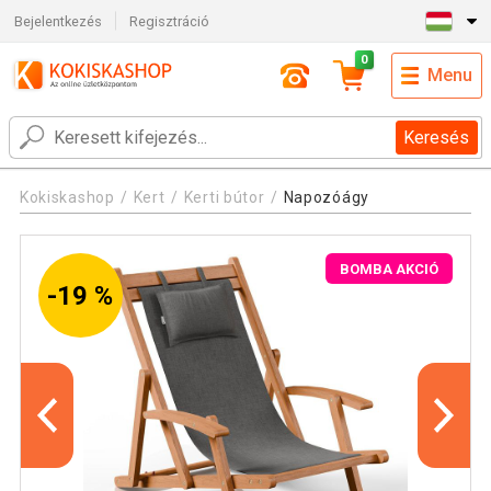
Bejelentkezés
Regisztráció
0
Menu
Keresés
Kokiskashop
Kert
Kerti bútor
Napozóágy
BOMBA AKCIÓ
-19 %