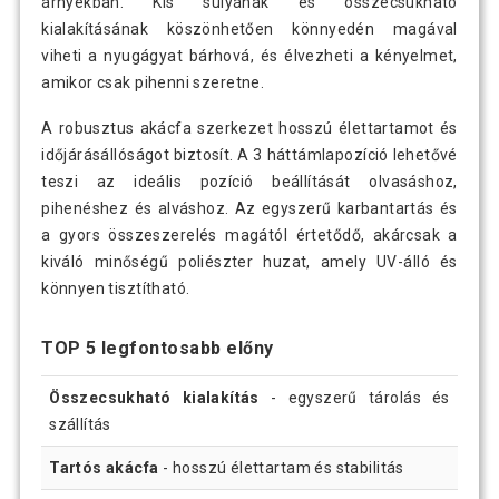
árnyékban. Kis súlyának és összecsukható
kialakításának köszönhetően könnyedén magával
viheti a nyugágyat bárhová, és élvezheti a kényelmet,
amikor csak pihenni szeretne.
A robusztus akácfa szerkezet hosszú élettartamot és
időjárásállóságot biztosít. A 3 háttámlapozíció lehetővé
teszi az ideális pozíció beállítását olvasáshoz,
pihenéshez és alváshoz. Az egyszerű karbantartás és
a gyors összeszerelés magától értetődő, akárcsak a
kiváló minőségű poliészter huzat, amely UV-álló és
könnyen tisztítható.
TOP 5 legfontosabb előny
Összecsukható kialakítás
- egyszerű tárolás és
szállítás
Tartós akácfa
- hosszú élettartam és stabilitás