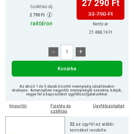
27 290 Ft
Szállítási díj:
33 790 Ft
2 790 Ft
raktáron
Nettó ár
21 488,19 Ft
-
+
Kosárba
Az akció 1 és 5 darab közötti mennyiség vásárlásakor
érvényes.. Amennyiben nagyobb mennyiséget szeretne, kérjük,
vegye fel a kapcsolatot ügyfélszolgálatunkkal.
Importőr
Fizetés és
Ügyfélszolgálat
szállítás
22
az ügyfél az alábbi
terméket rendelte