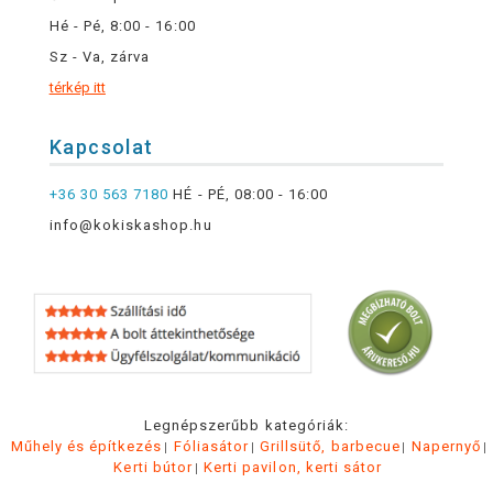
Hé - Pé, 8:00 - 16:00
Sz - Va, zárva
térkép itt
Kapcsolat
+36 30 563 7180
HÉ - PÉ, 08:00 - 16:00
info@kokiskashop.hu
Legnépszerűbb kategóriák:
Műhely és építkezés
Fóliasátor
Grillsütő, barbecue
Napernyő
Kerti bútor
Kerti pavilon, kerti sátor