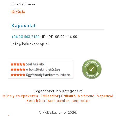
Sz - Va, zárva
térkép itt
Kapcsolat
+36 30 563 7180
HÉ - PÉ, 08:00 - 16:00
info@kokiskashop.hu
Legnépszerűbb kategóriák:
Műhely és építkezés
Fóliasátor
Grillsütő, barbecue
Napernyő
Kerti bútor
Kerti pavilon, kerti sátor
© Kokiska, s.r.o. 2026.