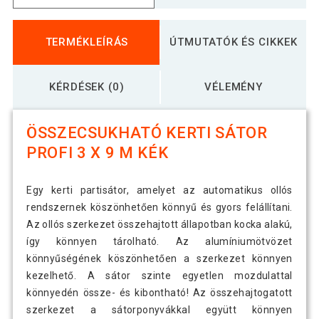
TERMÉKLEÍRÁS
ÚTMUTATÓK ÉS CIKKEK
KÉRDÉSEK (0)
VÉLEMÉNY
ÖSSZECSUKHATÓ KERTI SÁTOR
PROFI 3 X 9 M KÉK
Egy kerti partisátor, amelyet az automatikus ollós
rendszernek köszönhetően könnyű és gyors felállítani.
Az ollós szerkezet összehajtott állapotban kocka alakú,
így könnyen tárolható. Az alumíniumötvözet
könnyűségének köszönhetően a szerkezet könnyen
kezelhető. A sátor szinte egyetlen mozdulattal
könnyedén össze- és kibontható! Az összehajtogatott
szerkezet a sátorponyvákkal együtt könnyen