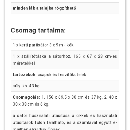
minden láb a talajba rögzíthető
Csomag tartalma:
1 x kerti partisátor 3 x 9 m - kék
1 x szállítótáska a sátorhoz, 165 x 67 x 28 cm-es
méretekkel
tartozékok:
csapok és feszítőkötelek
súly: kb. 43 kg
Csomagolás:
1. 156 x 69,5 x 30 cm és 37 kg, 2. 40 x
30 x 38 cm és 6 kg.
a sátor használati utasítása a cikkek és használati
utasítások fülön található, és a számlával együtt e-
mailben elküldjük Önnek.