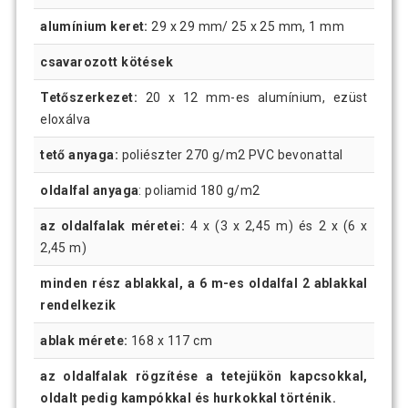
alumínium keret:
29 x 29 mm/ 25 x 25 mm, 1 mm
csavarozott kötések
Tetőszerkezet:
20 x 12 mm-es alumínium, ezüst
eloxálva
tető anyaga:
poliészter 270 g/m2 PVC bevonattal
oldalfal anyaga
: poliamid 180 g/m2
az oldalfalak méretei:
4 x (3 x 2,45 m) és 2 x (6 x
2,45 m)
minden rész ablakkal, a 6 m-es oldalfal 2 ablakkal
rendelkezik
ablak mérete:
168 x 117 cm
az oldalfalak rögzítése a tetejükön kapcsokkal,
oldalt pedig kampókkal és hurkokkal történik.