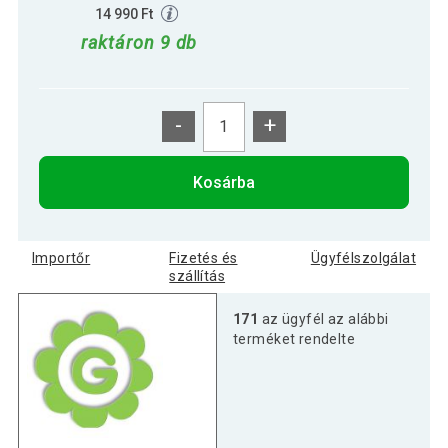
14 990 Ft
raktáron 9 db
-
+
Kosárba
Importőr
Fizetés és
Ügyfélszolgálat
szállítás
171
az ügyfél az alábbi
terméket rendelte