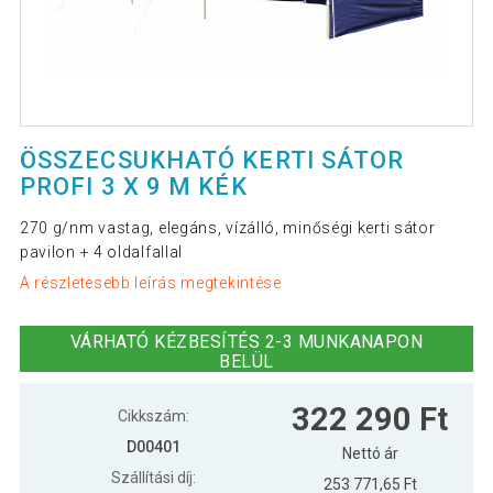
ÖSSZECSUKHATÓ KERTI SÁTOR
PROFI 3 X 9 M KÉK
270 g/nm vastag, elegáns, vízálló, minőségi kerti sátor
pavilon + 4 oldalfallal
A részletesebb leírás megtekintése
VÁRHATÓ KÉZBESÍTÉS 2-3 MUNKANAPON
BELÜL
322 290 Ft
Cikkszám:
D00401
Nettó ár
Szállítási díj:
253 771,65 Ft