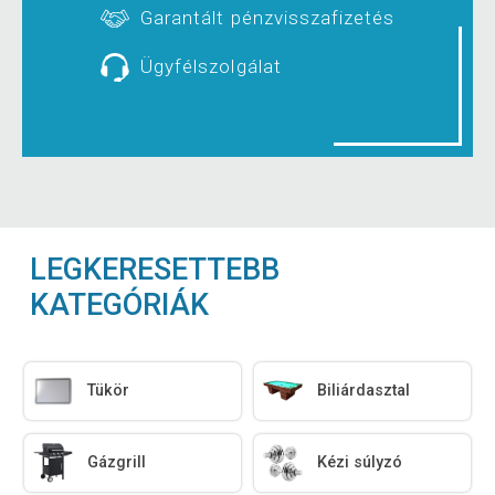
Garantált pénzvisszafizetés
Ügyfélszolgálat
LEGKERESETTEBB
KATEGÓRIÁK
Tükör
Biliárdasztal
Gázgrill
Kézi súlyzó