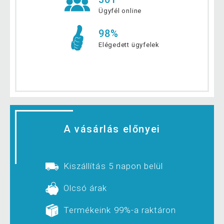
Ügyfél online
98%
Elégedett ügyfelek
A vásárlás előnyei
Kiszállítás 5 napon belül
Olcsó árak
Termékeink 99%-a raktáron