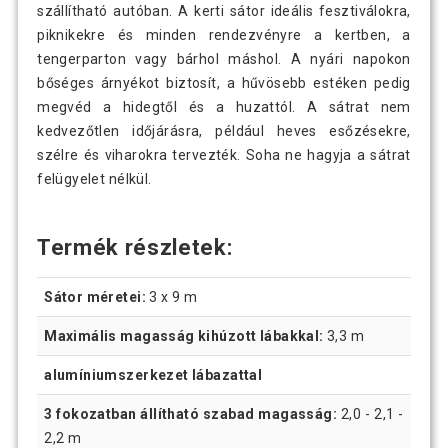
szállítható autóban. A kerti sátor ideális fesztiválokra,
piknikekre és minden rendezvényre a kertben, a
tengerparton vagy bárhol máshol. A nyári napokon
bőséges árnyékot biztosít, a hűvösebb estéken pedig
megvéd a hidegtől és a huzattól. A sátrat nem
kedvezőtlen időjárásra, például heves esőzésekre,
szélre és viharokra tervezték. Soha ne hagyja a sátrat
felügyelet nélkül.
Termék részletek:
Sátor méretei:
3 x 9 m
Maximális magasság kihúzott lábakkal:
3,3 m
alumíniumszerkezet lábazattal
3 fokozatban állítható szabad magasság:
2,0 - 2,1 -
2,2 m