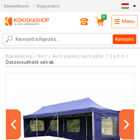
Bejelentkezés
Regisztráció
0
Menu
Keresés
Kokiskashop
Kert
Kerti pavilon, kerti sátor
3 x 9 m
Összecsukható sátrak