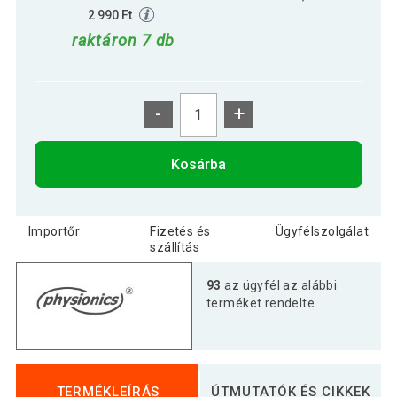
2 990 Ft
raktáron 7 db
-
+
Kosárba
Importőr
Fizetés és
Ügyfélszolgálat
szállítás
93
az ügyfél az alábbi
terméket rendelte
TERMÉKLEÍRÁS
ÚTMUTATÓK ÉS CIKKEK