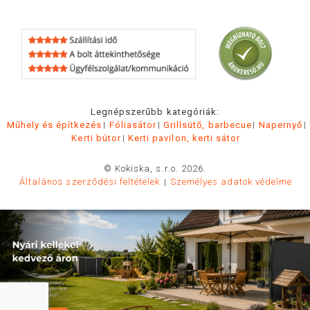
Legnépszerűbb kategóriák:
Műhely és építkezés
Fóliasátor
Grillsütő, barbecue
Napernyő
Kerti bútor
Kerti pavilon, kerti sátor
© Kokiska, s.r.o. 2026.
Általános szerződési feltételek
Személyes adatok védelme