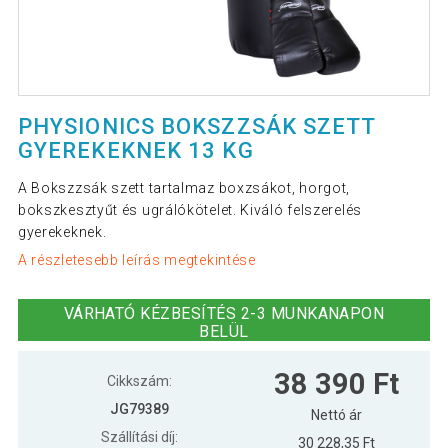
PHYSIONICS BOKSZZSÁK SZETT
GYEREKEKNEK 13 KG
A Bokszzsák szett tartalmaz boxzsákot, horgot,
bokszkesztyűt és ugrálókötelet. Kiváló felszerelés
gyerekeknek.
A részletesebb leírás megtekintése
VÁRHATÓ KÉZBESÍTÉS 2-3 MUNKANAPON
BELÜL
38 390 Ft
Cikkszám:
JG79389
Nettó ár
Szállítási díj:
30 228,35 Ft