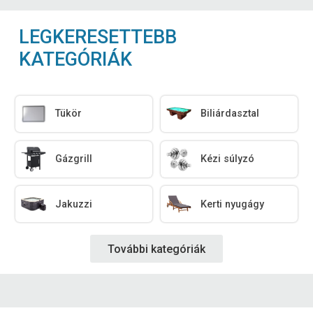
LEGKERESETTEBB
KATEGÓRIÁK
Tükör
Biliárdasztal
Gázgrill
Kézi súlyzó
Jakuzzi
Kerti nyugágy
További kategóriák