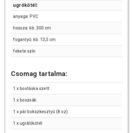
ugrókötél:
anyaga: PVC
hossza: kb. 300 cm
fogantyú: kb. 13,5 cm
fekete szín
Csomag tartalma:
1 x boxtáska szett
1 x boxzsák
1 x pár bokszkesztyű (8 oz)
1 x ugrálókötél