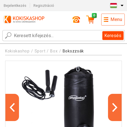
Bejelentkezés
Regisztráció
0
Menu
Keresés
Kokiskashop
Sport
Box
Bokszzsák