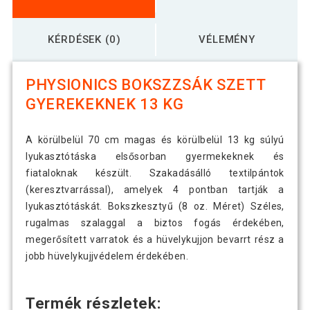
KÉRDÉSEK (0)
VÉLEMÉNY
PHYSIONICS BOKSZZSÁK SZETT
GYEREKEKNEK 13 KG
A körülbelül 70 cm magas és körülbelül 13 kg súlyú
lyukasztótáska elsősorban gyermekeknek és
fiataloknak készült. Szakadásálló textilpántok
(keresztvarrással), amelyek 4 pontban tartják a
lyukasztótáskát. Bokszkesztyű (8 oz. Méret) Széles,
rugalmas szalaggal a biztos fogás érdekében,
megerősített varratok és a hüvelykujjon bevarrt rész a
jobb hüvelykujjvédelem érdekében.
Termék részletek: