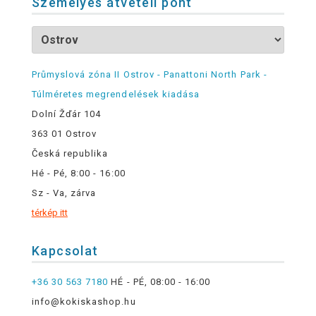
Személyes átvételi pont
Průmyslová zóna II Ostrov - Panattoni North Park -
Túlméretes megrendelések kiadása
Dolní Žďár 104
363 01 Ostrov
Česká republika
Hé - Pé, 8:00 - 16:00
Sz - Va, zárva
térkép itt
Kapcsolat
+36 30 563 7180
HÉ - PÉ, 08:00 - 16:00
info@kokiskashop.hu