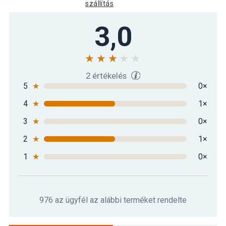
szállítás
3,0
2 értékelés
5
★
0×
4
★
1×
3
★
0×
2
★
1×
1
★
0×
976 az ügyfél az alábbi terméket rendelte