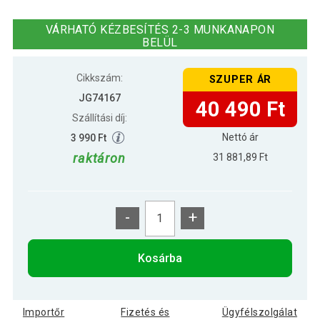
PHYSIONICS Bordásfal csúszó rúddal
59 290 Ft
80 x 195 x 14 cm
VÁRHATÓ KÉZBESÍTÉS 2-3 MUNKANAPON
BELÜL
PHYSIONICS Bordásfal
124 590 Ft
kiegészítőkkel 80 x 220 x 60 cm
Cikkszám:
SZUPER ÁR
JG74167
40 490 Ft
Szállítási díj:
Nettó ár
3 990 Ft
raktáron
31 881,89 Ft
-
+
Kosárba
Importőr
Fizetés és
Ügyfélszolgálat