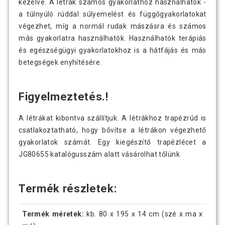
kezelve. A létrák számos gyakorlathoz használhatók -
a túlnyúló rúddal súlyemelést és függőgyakorlatokat
végezhet, míg a normál rudak mászásra és számos
más gyakorlatra használhatók. Használhatók terápiás
és egészségügyi gyakorlatokhoz is a hátfájás és más
betegségek enyhítésére.
Figyelmeztetés.!
A létrákat kibontva szállítjuk. A létrákhoz trapézrúd is
csatlakoztatható, hogy bővítse a létrákon végezhető
gyakorlatok számát. Egy kiegészítő trapézlécet a
JG80655 katalógusszám alatt vásárolhat tőlünk.
Termék részletek:
Termék méretek:
kb. 80 x 195 x 14 cm (szé x ma x