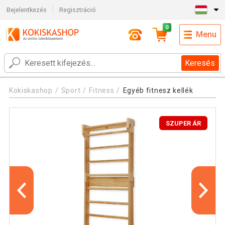
Bejelentkezés
Regisztráció
0
Menu
Keresés
Kokiskashop
Sport
Fitness
Egyéb fitnesz kellék
SZUPER ÁR