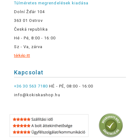
Túlméretes megrendelések kiadása
Dolní Žďár 104
363 01 Ostrov
Česká republika
Hé - Pé, 8:00 - 16:00
Sz - Va, zárva
térkép itt
Kapcsolat
+36 30 563 7180
HÉ - PÉ, 08:00 - 16:00
info@kokiskashop.hu