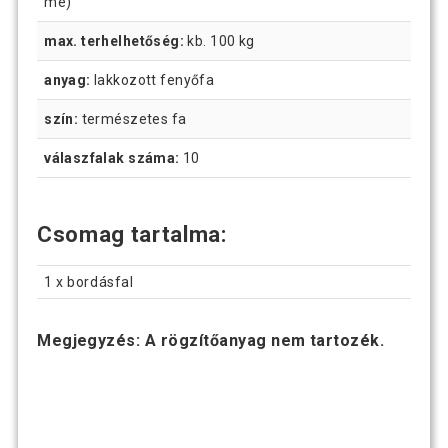
mé)
max. terhelhetőség:
kb. 100 kg
anyag:
lakkozott fenyőfa
szín:
természetes fa
válaszfalak száma:
10
Csomag tartalma:
1 x bordásfal
Megjegyzés: A rögzítőanyag nem tartozék.