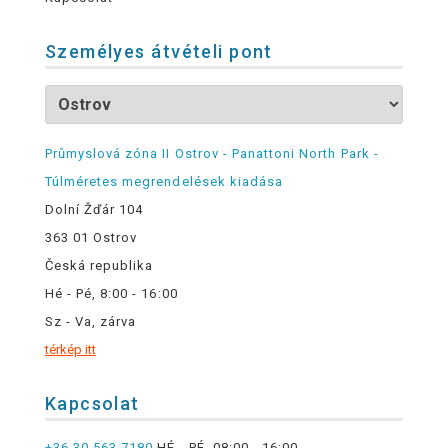
Személyes átvételi pont
Průmyslová zóna II Ostrov - Panattoni North Park -
Túlméretes megrendelések kiadása
Dolní Žďár 104
363 01 Ostrov
Česká republika
Hé - Pé, 8:00 - 16:00
Sz - Va, zárva
térkép itt
Kapcsolat
+36 30 563 7180
HÉ - PÉ, 08:00 - 16:00