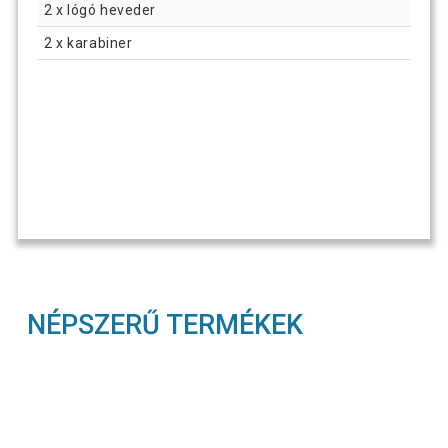
2 x lógó heveder
2 x karabiner
NÉPSZERŰ TERMÉKEK