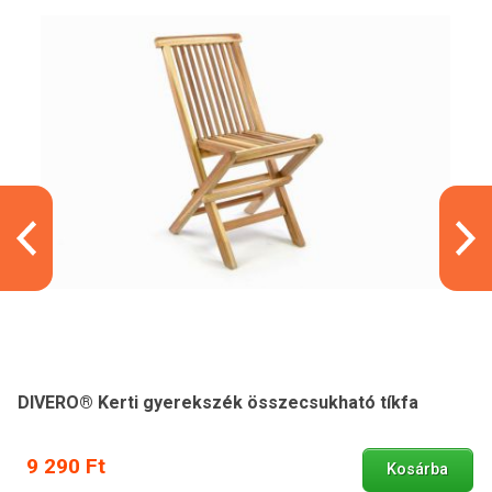
DIVERO® Kerti gyerekszék összecsukható tíkfa
9 290 Ft
Kosárba