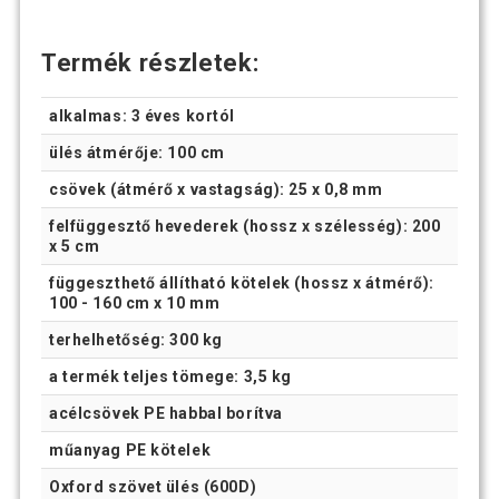
Termék részletek:
alkalmas: 3 éves kortól
ülés átmérője: 100 cm
csövek (átmérő x vastagság): 25 x 0,8 mm
felfüggesztő hevederek (hossz x szélesség): 200
x 5 cm
függeszthető állítható kötelek (hossz x átmérő):
100 - 160 cm x 10 mm
terhelhetőség: 300 kg
a termék teljes tömege: 3,5 kg
acélcsövek PE habbal borítva
műanyag PE kötelek
Oxford szövet ülés (600D)