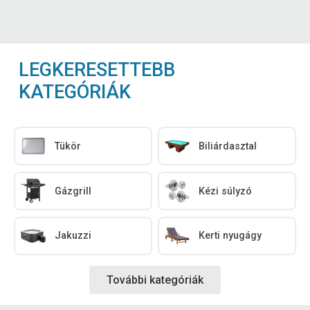
LEGKERESETTEBB
KATEGÓRIÁK
Tükör
Biliárdasztal
Gázgrill
Kézi súlyzó
Jakuzzi
Kerti nyugágy
További kategóriák