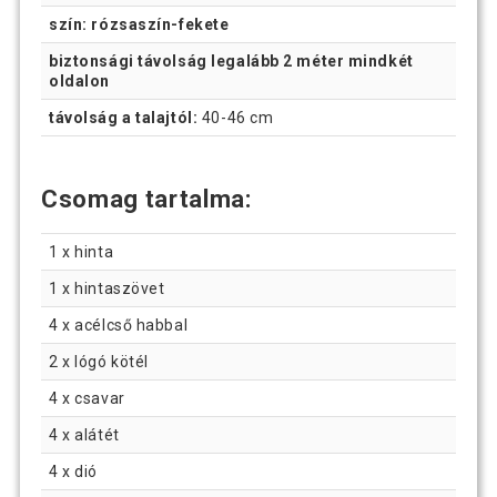
szín: rózsaszín-fekete
biztonsági távolság legalább 2 méter mindkét
oldalon
távolság a talajtól:
40-46 cm
Csomag tartalma:
1 x hinta
1 x hintaszövet
4 x acélcső habbal
2 x lógó kötél
4 x csavar
4 x alátét
4 x dió