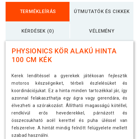
TERMÉKLEÍRÁS
ÚTMUTATÓK ÉS CIKKEK
KÉRDÉSEK (0)
VÉLEMÉNY
PHYSIONICS KÖR ALAKÚ HINTA
100 CM KÉK
Kerek lendítéssel a gyerekek játékosan fejlesztik
motoros készségeiket, térbeli észlelésüket és
koordinációjukat. Ez a hinta minden tartozékkal jár, így
azonnal felakaszthatja egy ágra vagy gerendára, és
élvezheti a szórakozást. Állítható magasságú kötéllel,
rendkívül erős hevederekkel, párnázott és
összecsukható acél kerettel és puha üléssel van
felszerelve. A hintát mindig felnőtt felügyelete mellett
szabad használni.