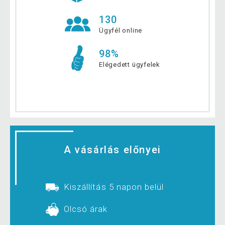
130
Ügyfél online
98%
Elégedett ügyfelek
A vásárlás előnyei
Kiszállítás 5 napon belül
Olcsó árak