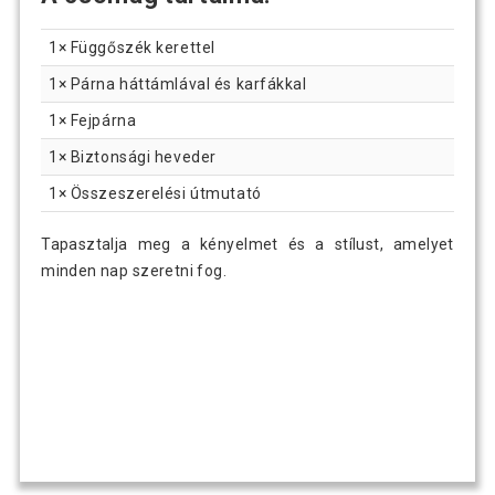
1× Függőszék kerettel
1× Párna háttámlával és karfákkal
1× Fejpárna
1× Biztonsági heveder
1× Összeszerelési útmutató
Tapasztalja meg a kényelmet és a stílust, amelyet
minden nap szeretni fog.