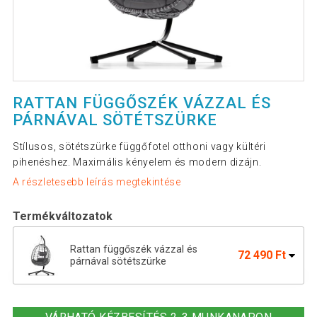
RATTAN FÜGGŐSZÉK VÁZZAL ÉS
PÁRNÁVAL SÖTÉTSZÜRKE
Stílusos, sötétszürke függőfotel otthoni vagy kültéri
pihenéshez. Maximális kényelem és modern dizájn.
A részletesebb leírás megtekintése
Termékváltozatok
Rattan függőszék vázzal és
72 490 Ft
párnával sötétszürke
Függőhinta kétszemélyes polyrattan
121 890 Ft
bézs