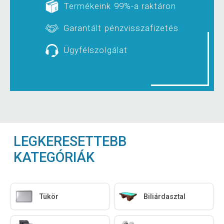
Termékeink 99%-a raktáron
Garantált pénzvisszafizetés
Ügyfélszolgálat
LEGKERESETTEBB
KATEGÓRIÁK
Tükör
Biliárdasztal