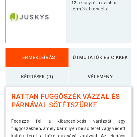
12
az ügyfél az alábbi
terméket rendelte
TERMÉKLEÍRÁS
ÚTMUTATÓK ÉS CIKKEK
KÉRDÉSEK (0)
VÉLEMÉNY
RATTAN FÜGGŐSZÉK VÁZZAL ÉS
PÁRNÁVAL SÖTÉTSZÜRKE
Fedezze fel a kikapcsolódás varázsát egy
függőszékben, amely bármilyen belső teret vagy védett
kültéri teret a béke oázisává varázsol. Az elegáns