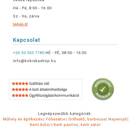
Hé - Pé, 8:00 - 16:00
Sz - Va, zárva
térkép itt
Kapcsolat
+36 30 563 7180
HÉ - PÉ, 08:00 - 16:00
info@kokiskashop.hu
Legnépszerűbb kategóriák:
Műhely és építkezés
Fóliasátor
Grillsütő, barbecue
Napernyő
Kerti bútor
Kerti pavilon, kerti sátor