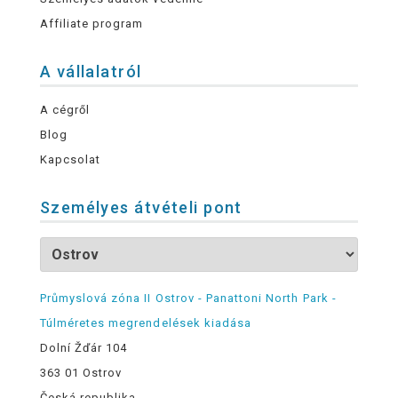
Affiliate program
A vállalatról
A cégről
Blog
Kapcsolat
Személyes átvételi pont
Průmyslová zóna II Ostrov - Panattoni North Park -
Túlméretes megrendelések kiadása
Dolní Žďár 104
363 01 Ostrov
Česká republika