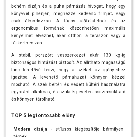
bohém dizájn és a puha párnázás hívogat, hogy egy
könyvvel pihenjen, megnézze kedvenc filmjét, vagy
csak álmodozzon. A tágas ülőfelületnek és az
ergonomikus formának köszönhetően maximális
kényelmet élvezhet, akár otthon, a teraszon vagy a
télikertben van.
A stabil, porszórt vasszerkezet akár 130 kg-ig
biztonságos hintázást biztosít. Az állítható magasságú
lánc lehetővé teszi, hogy a széket az igényeihez
igazítsa. A levehető párnahuzat könnyen kézzel
mosható. A szék beltéri és védett kültéri használatra
egyaránt alkalmas, és szükség esetén összecsukható
és könnyen tárolható.
TOP 5 legfontosabb előny
Modern dizájn
- stílusos kiegészítője bármilyen
térnek.