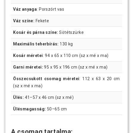
Váz anyaga
: Porszórt vas
Váz színe:
Fekete
Kosár és párna színe:
Sötétszürke
Maximális teherbírás:
130 kg
Kosár méretei
: 94 x 65 x 110 cm (sz x mé x ma)
Garni méretei:
95 x 95 x 196 cm (sz x mé x ma)
Összecsukott csomag méretei
: 112 x 63 x 20 cm
(sz x mé x ma)
Ülés:
41–57 x 46 cm (sz x mé)
Ülésmagasság:
50–65 cm
A csomag tartalma: