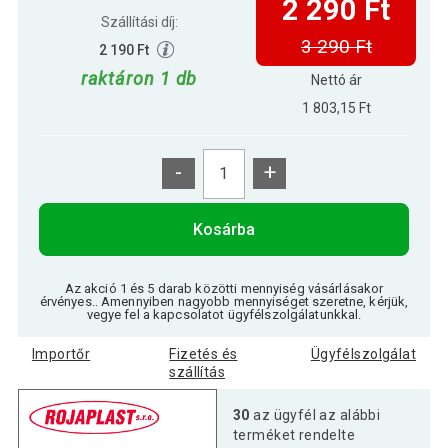
2 290 Ft
Szállítási díj:
3 290 Ft
2 190 Ft
raktáron 1 db
Nettó ár
1 803,15 Ft
-
+
Kosárba
Az akció 1 és 5 darab közötti mennyiség vásárlásakor
érvényes.. Amennyiben nagyobb mennyiséget szeretne, kérjük,
vegye fel a kapcsolatot ügyfélszolgálatunkkal.
Importőr
Fizetés és
Ügyfélszolgálat
szállítás
30
az ügyfél az alábbi
terméket rendelte