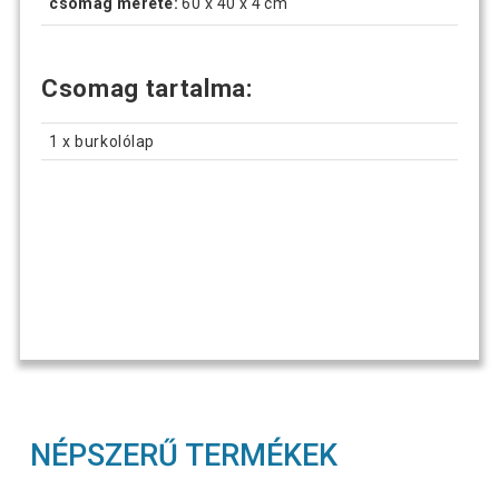
csomag mérete:
60 x 40 x 4 cm
Csomag tartalma:
1 x burkolólap
NÉPSZERŰ TERMÉKEK