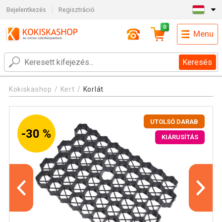
Bejelentkezés
Regisztráció
0
Menu
Keresés
Kokiskashop
Kert
Korlát
UTOLSÓ DARAB
-30 %
KIÁRUSÍTÁS