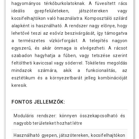
hagyományos térkőburkolatoknak. A füvesített rács
ideális gyepfelületeken, játszótereken vagy
kocsifelhajtókon való használatra. Komposztáló szilárd
alapként is használható. A rendszer nagy előnye, hogy
lehetővé teszi az esővíz beszivárgását, így támogatva
a természetes vízkörforgást. A telepítés nagyon
egyszerű, és akár önmaga is elvégezheti. A rácsot
szabadon hagyhatja a fűben, vagy tetszése szerint
feltöltheti kaviccsal vagy sóderrel. Tökéletes megoldás
mindazok számára, akik a funkcionalitás, az
esztétikum és a környezetbarát jelleg kombinációját
keresik.
FONTOS JELLEMZŐK:
Moduláris rendszer: könnyen összekapcsolható és
nagyobb területeket hozhat létre
Használható gyepen, játszótereken, kocsifelhajtókon