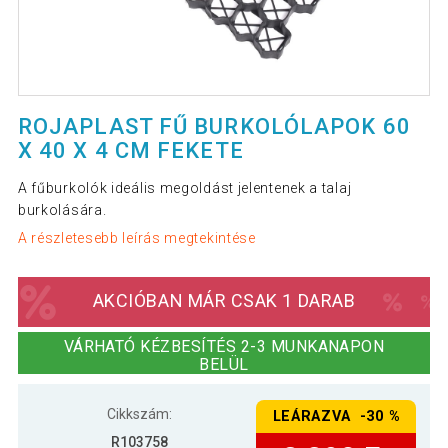
ROJAPLAST FŰ BURKOLÓLAPOK 60
X 40 X 4 CM FEKETE
A fűburkolók ideális megoldást jelentenek a talaj
burkolására.
A részletesebb leírás megtekintése
AKCIÓBAN MÁR CSAK 1 DARAB
VÁRHATÓ KÉZBESÍTÉS 2-3 MUNKANAPON
BELÜL
Cikkszám:
LEÁRAZVA -30 %
R103758