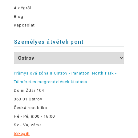
A cégről
Blog
Kapcsolat
Személyes átvételi pont
Průmyslová zóna II Ostrov - Panattoni North Park -
Túlméretes megrendelések kiadása
Dolní Žďár 104
363 01 Ostrov
Česká republika
Hé - Pé, 8:00 - 16:00
Sz - Va, zárva
térkép itt