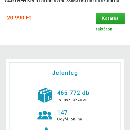
GARTHEN Kerti rattan szék 73x53x60 cm sötétbarna
20 990 Ft
Kosárba
raktáron
Jelenleg
465 772 db
Termék raktáron
147
Ügyfél online