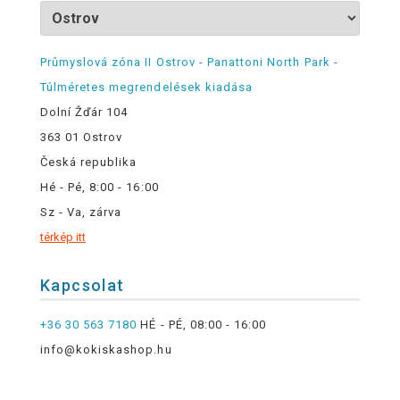
Průmyslová zóna II Ostrov - Panattoni North Park -
Túlméretes megrendelések kiadása
Dolní Žďár 104
363 01 Ostrov
Česká republika
Hé - Pé, 8:00 - 16:00
Sz - Va, zárva
térkép itt
Kapcsolat
+36 30 563 7180
HÉ - PÉ, 08:00 - 16:00
info@kokiskashop.hu