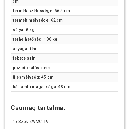
cm
termék szélessége:
56,5 cm
termék mélysége:
62 cm
súlya: 6 kg
terhelhetőség: 100 kg
anyaga: fém
fekete szín
pozicionálás
: nem
ülésmélység: 45 cm
háttámla magassága
: 48 cm
Csomag tartalma:
1x Szék ZWMC-19