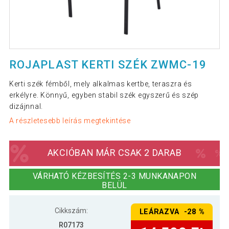
ROJAPLAST KERTI SZÉK ZWMC-19
Kerti szék fémből, mely alkalmas kertbe, teraszra és
erkélyre. Könnyű, egyben stabil szék egyszerű és szép
dizájnnal.
A részletesebb leírás megtekintése
AKCIÓBAN MÁR CSAK 2 DARAB
VÁRHATÓ KÉZBESÍTÉS 2-3 MUNKANAPON
BELÜL
Cikkszám:
LEÁRAZVA -28 %
R07173