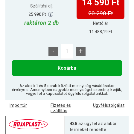
14 590 Ft
Szállítási díj:
20 290 Ft
25 990 Ft
raktáron 2 db
Nettó ár
11 488,19 Ft
-
+
Kosárba
Az akció 1 és 5 darab közötti mennyiség vásárlásakor
érvényes.. Amennyiben nagyobb mennyiséget szeretne, kérjük,
vegye fel a kapcsolatot ügyfélszolgálatunkkal.
Importőr
Fizetés és
Ügyfélszolgálat
szállítás
428
az ügyfél az alábbi
terméket rendelte