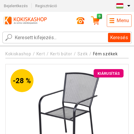
Bejelentkezés
Regisztráció
0
Menu
Keresés
Kokiskashop
Kert
Kerti bútor
Szék
Fém székek
KIÁRUSÍTÁS
-28 %