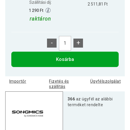
Szállítási díj:
2 511,81 Ft
1 290 Ft
raktáron
-
+
Kosárba
Importőr
Fizetés és
Ügyfélszolgálat
szállítás
366
az ügyfél az alábbi
terméket rendelte