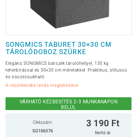
SONGMICS TABURET 30×30 CM
TÁROLÓDOBOZ SZÜRKE
Elegáns SONGMICS bárszék tárolóhellyel, 130 kg
teherbírással és 30×30 cm méretekkel. Praktikus, stílusos
és összecsukható.
A részletesebb leírás megtekintése
VÁRHATÓ KÉZBESÍTÉS 2-3 MUNKANAPON
BELÜL
3 190 Ft
Cikkszám:
SG106376
Nettó ár