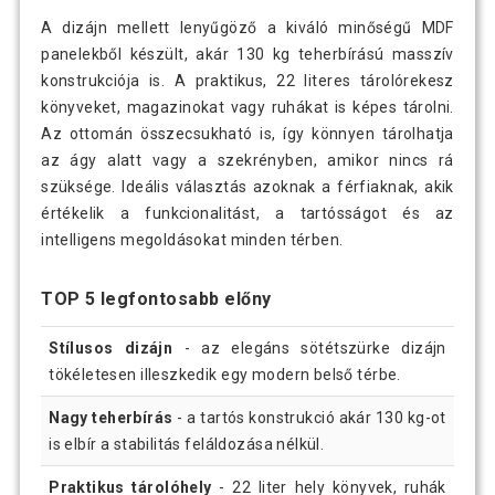
A dizájn mellett lenyűgöző a kiváló minőségű MDF
panelekből készült, akár 130 kg teherbírású masszív
konstrukciója is. A praktikus, 22 literes tárolórekesz
könyveket, magazinokat vagy ruhákat is képes tárolni.
Az ottomán összecsukható is, így könnyen tárolhatja
az ágy alatt vagy a szekrényben, amikor nincs rá
szüksége. Ideális választás azoknak a férfiaknak, akik
értékelik a funkcionalitást, a tartósságot és az
intelligens megoldásokat minden térben.
TOP 5 legfontosabb előny
Stílusos dizájn
- az elegáns sötétszürke dizájn
tökéletesen illeszkedik egy modern belső térbe.
Nagy teherbírás
- a tartós konstrukció akár 130 kg-ot
is elbír a stabilitás feláldozása nélkül.
Praktikus tárolóhely
- 22 liter hely könyvek, ruhák