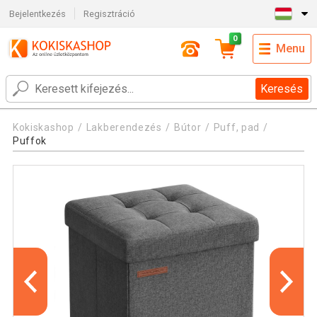
Bejelentkezés
Regisztráció
0
Menu
Keresés
Kokiskashop
Lakberendezés
Bútor
Puff, pad
Puffok