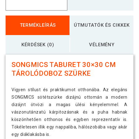
TERMÉKLEÍRÁS
ÚTMUTATÓK ÉS CIKKEK
KÉRDÉSEK (0)
VÉLEMÉNY
SONGMICS TABURET 30×30 CM
TÁROLÓDOBOZ SZÜRKE
Vigyen stílust és praktikumot otthonába. Az elegáns
SONGMICS sötétszürke dizájnú ottomán a modern
dizájnt ötvözi a magas ülési kényelemmel. A
vászonutánzatú kárpitozásnak és a puha habnak
köszönhetően otthonos és egyben reprezentatív is.
Tökéletesen illik egy nappaliba, hálószobába vagy akár
egy diáklakásba is.