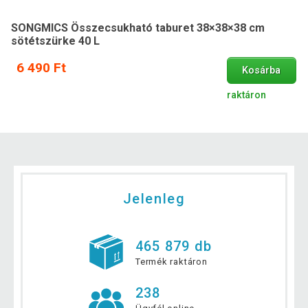
SONGMICS Összecsukható taburet 38×38×38 cm
sötétszürke 40 L
6 490 Ft
Kosárba
raktáron
Jelenleg
465 879 db
Termék raktáron
238