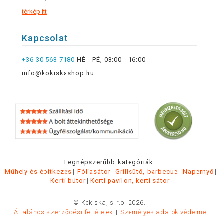
térkép itt
Kapcsolat
+36 30 563 7180
HÉ - PÉ, 08:00 - 16:00
info@kokiskashop.hu
Legnépszerűbb kategóriák:
Műhely és építkezés
Fóliasátor
Grillsütő, barbecue
Napernyő
Kerti bútor
Kerti pavilon, kerti sátor
© Kokiska, s.r.o. 2026.
Általános szerződési feltételek
Személyes adatok védelme