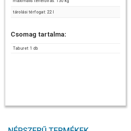
maximális teherbírás: 130 kg
tárolási térfogat: 22 l
Csomag tartalma:
Taburet 1 db
NÉPSZERŰ TERMÉKEK