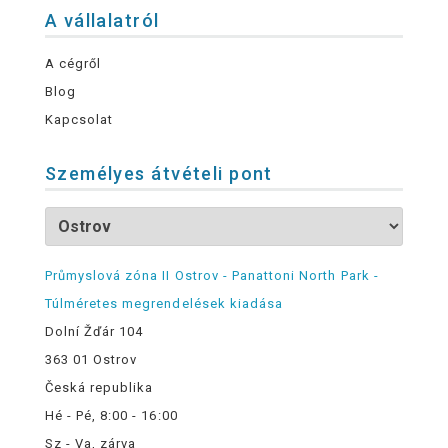
A vállalatról
A cégről
Blog
Kapcsolat
Személyes átvételi pont
Průmyslová zóna II Ostrov - Panattoni North Park -
Túlméretes megrendelések kiadása
Dolní Žďár 104
363 01 Ostrov
Česká republika
Hé - Pé, 8:00 - 16:00
Sz - Va, zárva