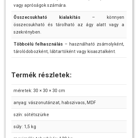
vagy apróságok számára.
Összecsukható kialakítás
– könnyen
összecsukható és tárolható az ágy alatt vagy a
szekrényben.
Többcélú felhasználás
– használható zsámolyként,
tárolódobozként, lábtartóként vagy kisasztalként.
Termék részletek:
méretek: 30 × 30 × 30 cm
anyag: vászonutánzat, habszivacs, MDF
szín: sötétszürke
súly: 1,5 kg