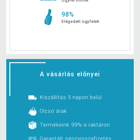
Ügyfél online
98%
Elégedett ügyfelek
A vásárlás előnyei
Kiszállítás 5 napon belül
Olcsó árak
Termékeink 99%-a raktáron
Garantált pénzvisszafizetés